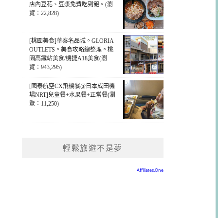
店內豆花、豆漿免費吃到飽。(瀏
覽：22,828)
[桃園美食]華泰名品城。GLORIA
OUTLETS。美食攻略總整理。桃
園高鐵站美食/機捷A18美食(瀏
覽：943,295)
[國泰航空CX飛機餐@日本成田機
場NRT]兒童餐+水果餐+正常餐(瀏
覽：11,250)
輕鬆旅遊不是夢