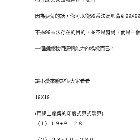
因為要背的話，你可以從99乘法高興背到99X9
不過99乘法存在的目的，並不是背誦，而是一
一個訓練我們邏輯能力的橋樑而已。
讓小愛來驗證很大家看看
19X19
(用網上瘋傳的印度式算式驗算)
（１）１９+９＝２８
（２） ２８×１０＝２８０