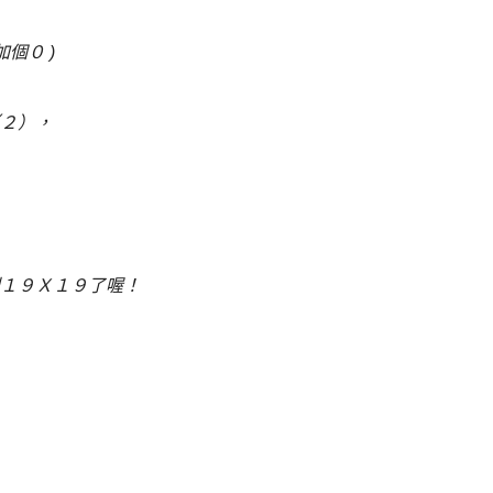
個０ )
２），
１９Ｘ１９了喔！