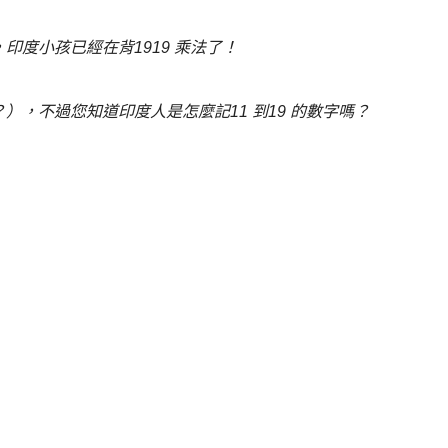
印度小孩已經在背1919 乘法了！
法？），不過您知道印度人是怎麼記11 到19 的數字嗎？