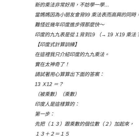
新的乘法非常好用，不妨學一學…
當媽媽因為小朋友會背99 乘法表而高興的同時，
難怪近幾年印度進步得那麼快～
印度的九九表是從１背到19 （→ 19 Ｘ19 乘
【印度式計算訓練】
在這裡我只介紹印度的九九乘法。
實在太神奇了！
請試著用心算算出下面的答案：
13 Ｘ12 ＝？
（被乘數）（乘數）
印度人是這樣算的：
第一步：
先把（１３）跟乘數的個位數（２）加起來，
１３＋２＝１５