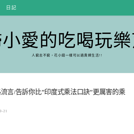
日記
婦小愛的吃喝玩樂
人窮志不窮，花小錢一樣可以過貴婦生活!!
路流言/告訴你比”印度式乘法口訣”更厲害的乘
0-21