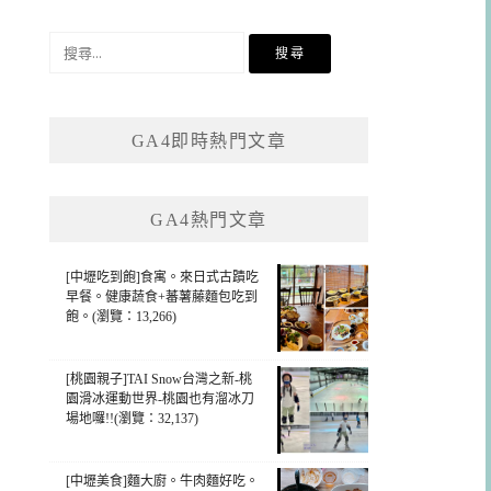
搜
尋
關
鍵
GA4即時熱門文章
字:
GA4熱門文章
[中壢吃到飽]食寓。來日式古蹟吃
早餐。健康蔬食+蕃薯藤麵包吃到
飽。(瀏覽：13,266)
[桃園親子]TAI Snow台灣之新-桃
園滑冰運動世界-桃園也有溜冰刀
場地囉!!(瀏覽：32,137)
[中壢美食]麵大廚。牛肉麵好吃。