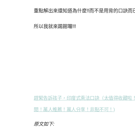
重點解出來還知道為什麼!!而不是用背的口訣而
所以我就來踢館囉!!!
趕緊告訴孩子，印度式乘法口訣（太值得收藏啦！）
閱！萬人推薦！萬人分享！非點不可！)
原文如下: