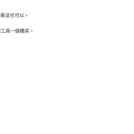
9乘法也可以。
個工具一個橋梁。