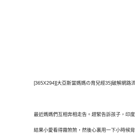
[365X294][大亞斯當媽媽の育兒經35]破解網
最近媽媽們互相奔相走告。
趕緊告訴孩子，印度式
結果小愛看得霧煞煞，然後心裏用一下小時候背