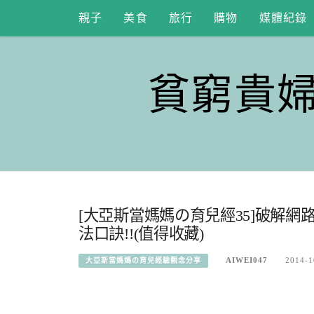
Skip
親子
美食
旅行
購物
媒體紀錄
to
content
貧窮貴
[大亞斯當媽媽の育兒經35]破解網
法口訣!!(值得收藏)
AIWEI047
2014-1
大亞斯當媽媽の育兒經驗觀念分享