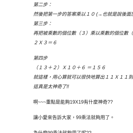
第二步：
然後把第一步的答案乘以１０ (→也就是說後面加
第三步：
再把被乘數的個位數（３）乘以乘數的個位數（
２Ｘ３＝６
第四步
（１３＋２）Ｘ１０＋６ ＝１５６
就這樣，用心算就可以很快地算出１１Ｘ１１到
這真是太神奇了!!
啊~~~重點是能夠19X19有什麼神奇??
讓小愛來告訴大家，99乘法就夠用了。
為什麼99乘法就夠用了呢??