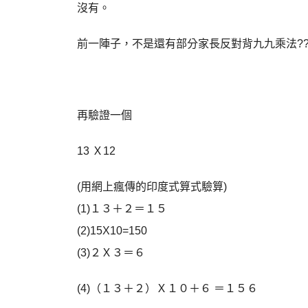
沒有。
前一陣子，不是還有部分家長反對背九九乘法??
再驗證一個
13 Ｘ12
(用網上瘋傳的印度式算式驗算)
(1)１３＋２＝１５
(2)15X10=150
(3)２Ｘ３＝６
(4)（１３＋２）Ｘ１０＋６ ＝１５６