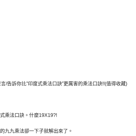
路流言/告訴你比”印度式乘法口訣”更厲害的乘法口訣!!(值得收藏)
乘法口訣。什麼19X19?!
的九九乘法卻一下子就解出來了。