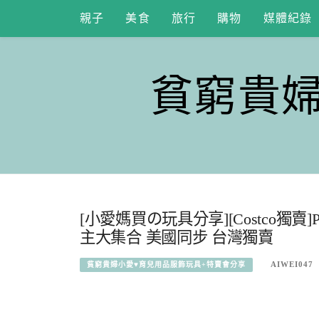
Skip
親子
美食
旅行
購物
媒體紀錄
to
content
貧窮貴
[小愛媽買の玩具分享][Costco獨賣]
主大集合 美國同步 台灣獨賣
AIWEI047
貧窮貴婦小愛♥育兒用品服飾玩具+特賣會分享