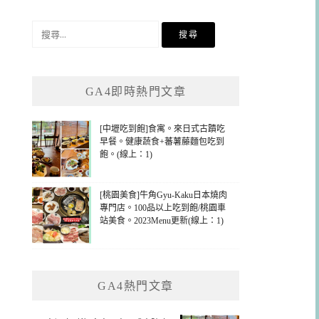
搜
尋
關
鍵
GA4即時熱門文章
字:
[中壢吃到飽]食寓。來日式古蹟吃
早餐。健康蔬食+蕃薯藤麵包吃到
飽。(線上：1)
[桃園美食]牛角Gyu-Kaku日本燒肉
專門店。100品以上吃到飽/桃園車
站美食。2023Menu更新(線上：1)
GA4熱門文章