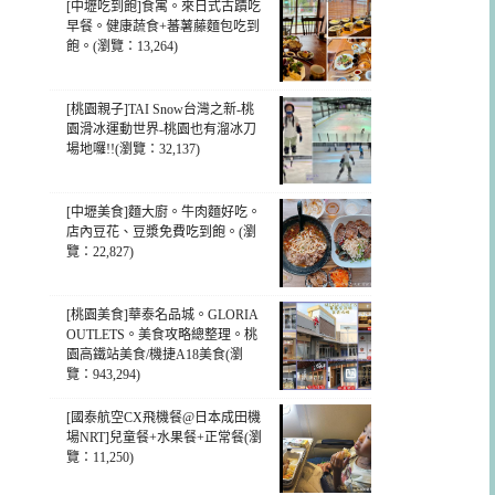
[中壢吃到飽]食寓。來日式古蹟吃
早餐。健康蔬食+蕃薯藤麵包吃到
飽。(瀏覽：13,264)
[桃園親子]TAI Snow台灣之新-桃
園滑冰運動世界-桃園也有溜冰刀
場地囉!!(瀏覽：32,137)
[中壢美食]麵大廚。牛肉麵好吃。
店內豆花、豆漿免費吃到飽。(瀏
覽：22,827)
[桃園美食]華泰名品城。GLORIA
OUTLETS。美食攻略總整理。桃
園高鐵站美食/機捷A18美食(瀏
覽：943,294)
[國泰航空CX飛機餐@日本成田機
場NRT]兒童餐+水果餐+正常餐(瀏
覽：11,250)