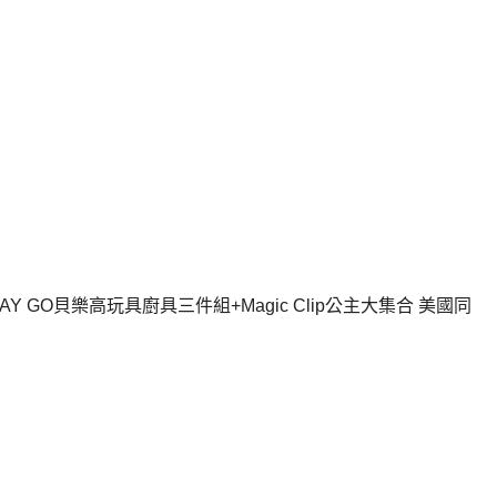
]PLAY GO貝樂高玩具廚具三件組+Magic Clip公主大集合 美國同