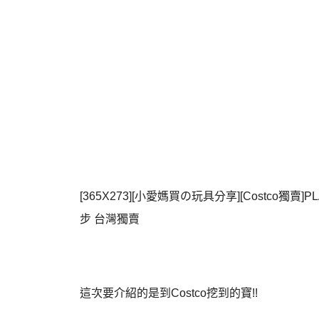
[365X273][小愛媽買の玩具分享][Costco獨賣
步 台灣獨賣
這次要介紹的是到Costco挖到的寶!!