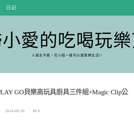
日記
婦小愛的吃喝玩樂
人窮志不窮，花小錢一樣可以過貴婦生活!!
PLAY GO貝樂高玩具廚具三件組+Magic Clip公
2014-09-30
3