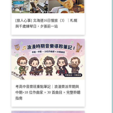
[旅人心事] 北海道16日慢旅（3）｜札幌
與千歲練琴日，夕張前一站
考高中音樂班重點筆記｜浪漫樂派早期與
中期×18 位作曲家 × 30 首曲目 × 完整聆聽
指南