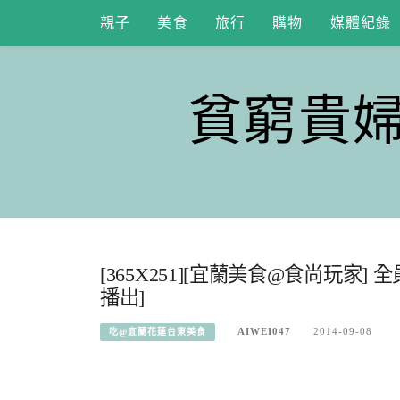
Skip
親子
美食
旅行
購物
媒體紀錄
to
content
貧窮貴
[365X251][宜蘭美食@食尚玩家] 
播出]
AIWEI047
2014-09-08
吃@宜蘭花蓮台東美食