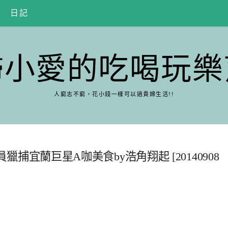
日記
婦小愛的吃喝玩樂
人窮志不窮，花小錢一樣可以過貴婦生活!!
全員獵捕宜蘭巨星A咖美食by浩角翔起 [20140908