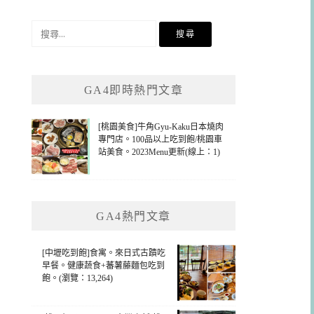
搜
尋
關
鍵
GA4即時熱門文章
字:
[桃園美食]牛角Gyu-Kaku日本燒肉
專門店。100品以上吃到飽/桃園車
站美食。2023Menu更新(線上：1)
GA4熱門文章
[中壢吃到飽]食寓。來日式古蹟吃
早餐。健康蔬食+蕃薯藤麵包吃到
飽。(瀏覽：13,264)