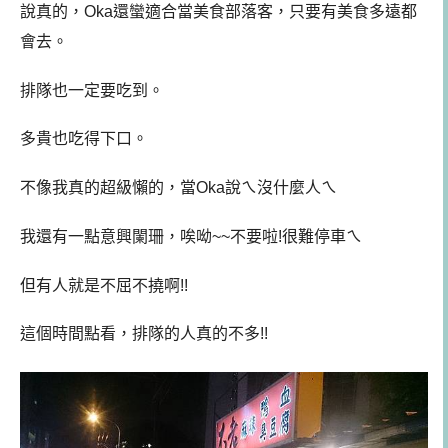
說真的，Oka還蠻適合當美食部落客，只要有美食多遠都
會去。
排隊也一定要吃到。
多貴也吃得下口。
不像我真的超級懶的，當Oka說ㄟ沒什麼人ㄟ
我還有一點意興闌珊，唉呦~~不要啦!很難停車ㄟ
但有人就是不屈不撓啊!!
這個時間點看，排隊的人真的不多!!