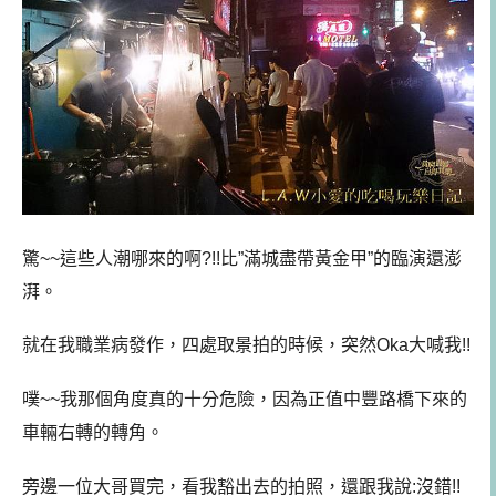
驚~~這些人潮哪來的啊?!!比”滿城盡帶黃金甲”的臨演還澎
湃。
就在我職業病發作，四處取景拍的時候，突然Oka大喊我!!
噗~~我那個角度真的十分危險，因為正值中豐路橋下來的
車輛右轉的轉角。
旁邊一位大哥買完，看我豁出去的拍照，還跟我說:沒錯!!