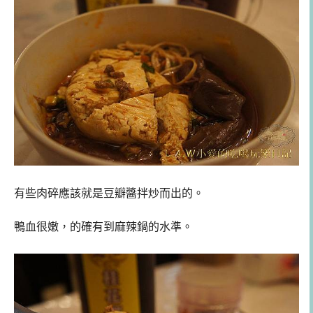
有些肉碎應該就是豆瓣醬拌炒而出的。
鴨血很嫩，的確有到麻辣鍋的水準。