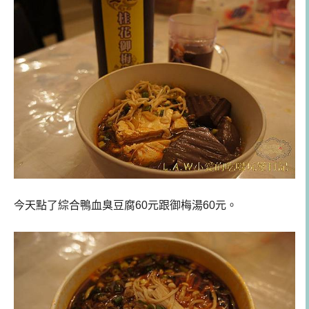
今天點了綜合鴨血臭豆腐60元跟御梅湯60元。