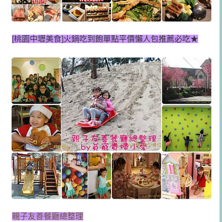
[桃園中壢美食]
火鍋吃到飽單點平價懶人包推薦必吃★
親子友善餐廳總整理