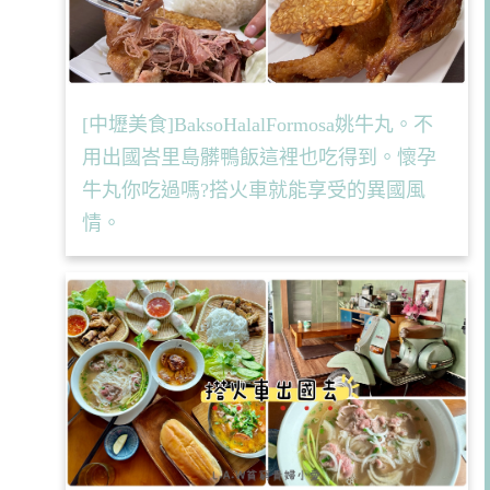
[中壢美食]BaksoHalalFormosa姚牛丸。不
用出國峇里島髒鴨飯這裡也吃得到。懷孕
牛丸你吃過嗎?搭火車就能享受的異國風
情。