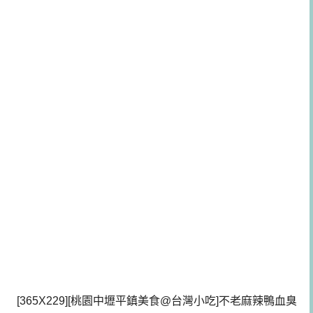
[365X229][桃園中壢平鎮美食@台灣小吃]不老麻辣鴨血臭