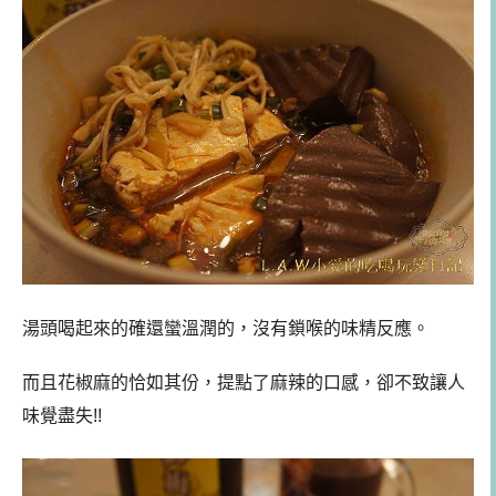
湯頭喝起來的確還蠻溫潤的，沒有鎖喉的味精反應。
而且花椒麻的恰如其份，提點了麻辣的口感，卻不致讓人
味覺盡失!!