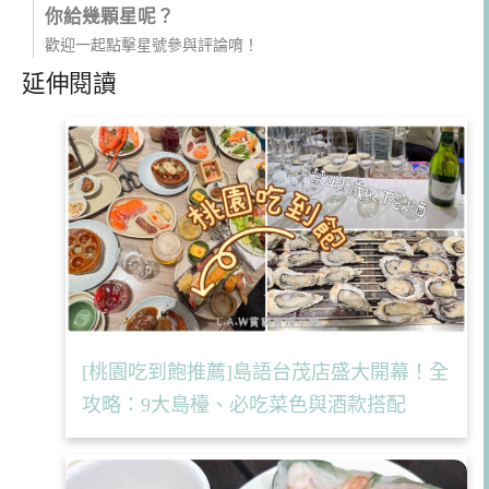
你給幾顆星呢？
歡迎一起點擊星號參與評論唷！
延伸閱讀
[桃園吃到飽推薦]島語台茂店盛大開幕！全
攻略：9大島檯、必吃菜色與酒款搭配