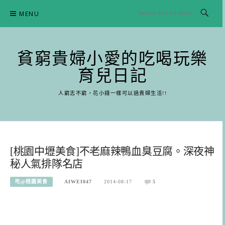
Skip
MENU
to
content
貧窮貴婦小愛的吃喝玩樂
育兒日記
人窮志不窮，花小錢一樣可以過貴婦生活!!
[桃園中壢美食]不老麻辣鴨血臭豆腐。深夜神
秘人氣排隊名店
吃@桃園美食
AIWEI047
2014-08-17
5