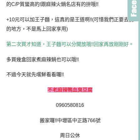
的C/P質蠻高的!跟麻辣火鍋名店有的拚哦!!
+10元可以加王子麵，這真的是王道啊!!(可惜我們正要去別
的地方，不是馬上回家享用)
第二次買才知道，王子麵可以分開放哦!!回家再放剛剛好。
多買幾盒回家煮麻辣鍋也可以哦!!
不過今天就先嚐鮮看看囉!!
不老麻辣鴨血臭豆腐
0960580816
搬家囉!!
中壢區中正路766號
周日公休