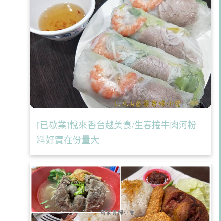
[已歇業]悅來香台越美食/生春捲牛肉河粉
料好實在份量大