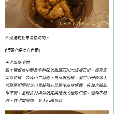
不過湯喝起來還蠻清的。
[湯頭介紹摘自官網]
不老麻辣湯頭
數十種溫性中藥香辛料配以嚴選四川大紅袍花椒，御貢雲
南青花椒，牧馬山二荊條，貴州燈籠椒，渝黔小米椒加入
郫縣豆瓣醬與永川豆鼓精心炒製後麻辣鮮香，麻辣之間取
得平衡，呈現食材與湯頭完美結合的極致口感，溫潤不嗆
喉、甘甜留餘韻，令人回味無窮。