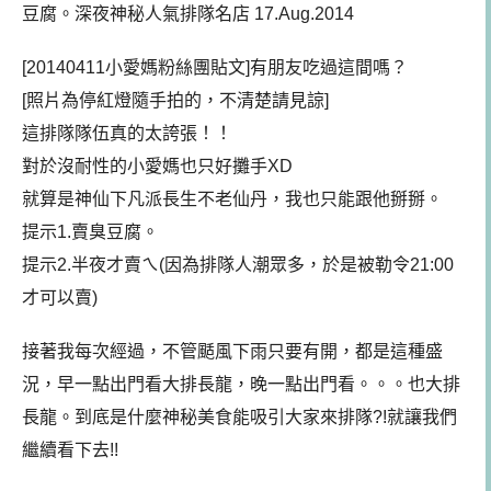
豆腐。深夜神秘人氣排隊名店 17.Aug.2014
[20140411小愛媽粉絲團貼文]有朋友吃過這間嗎？
[照片為停紅燈隨手拍的，不清楚請見諒]
這排隊隊伍真的太誇張！！
對於沒耐性的小愛媽也只好攤手XD
就算是神仙下凡派長生不老仙丹，我也只能跟他掰掰。
提示1.賣臭豆腐。
提示2.半夜才賣ㄟ(因為排隊人潮眾多，於是被勒令21:00
才可以賣)
接著我每次經過，不管颳風下雨只要有開，都是這種盛
況，早一點出門看大排長龍，晚一點出門看。。。也大排
長龍。到底是什麼神秘美食能吸引大家來排隊?!就讓我們
繼續看下去!!