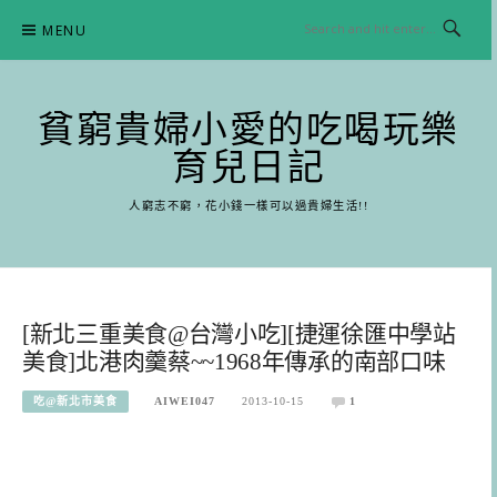
Skip
MENU
to
content
貧窮貴婦小愛的吃喝玩樂
育兒日記
人窮志不窮，花小錢一樣可以過貴婦生活!!
[新北三重美食@台灣小吃][捷運徐匯中學站
美食]北港肉羹蔡~~1968年傳承的南部口味
吃@新北市美食
AIWEI047
2013-10-15
1