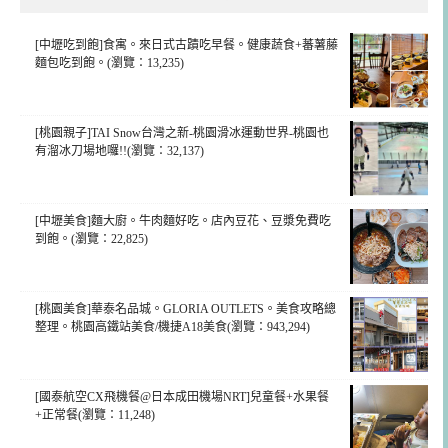
[中壢吃到飽]食寓。來日式古蹟吃早餐。健康蔬食+蕃薯藤
麵包吃到飽。(瀏覽：13,235)
[桃園親子]TAI Snow台灣之新-桃園滑冰運動世界-桃園也
有溜冰刀場地囉!!(瀏覽：32,137)
[中壢美食]麵大廚。牛肉麵好吃。店內豆花、豆漿免費吃
到飽。(瀏覽：22,825)
[桃園美食]華泰名品城。GLORIA OUTLETS。美食攻略總
整理。桃園高鐵站美食/機捷A18美食(瀏覽：943,294)
[國泰航空CX飛機餐@日本成田機場NRT]兒童餐+水果餐
+正常餐(瀏覽：11,248)