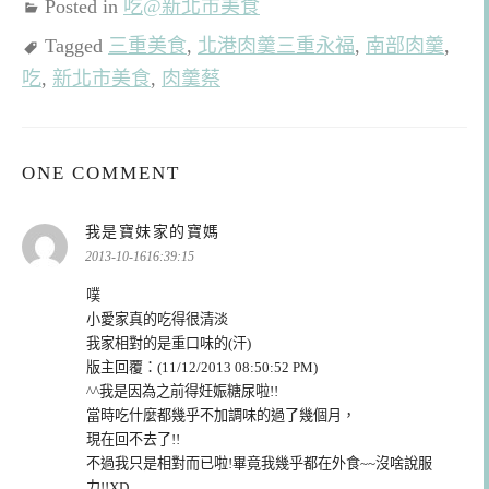
Posted in
吃@新北市美食
Tagged
三重美食
,
北港肉羹三重永福
,
南部肉羹
,
吃
,
新北市美食
,
肉羹蔡
ONE COMMENT
表
我是寶妹家的寶媽
示:
2013-10-1616:39:15
噗
小愛家真的吃得很清淡
我家相對的是重口味的(汗)
版主回覆：(11/12/2013 08:50:52 PM)
^^我是因為之前得妊娠糖尿啦!!
當時吃什麼都幾乎不加調味的過了幾個月，
現在回不去了!!
不過我只是相對而已啦!畢竟我幾乎都在外食~~沒啥說服
力!!XD