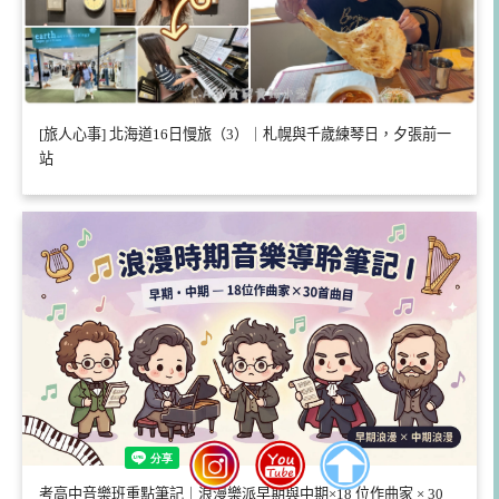
[旅人心事] 北海道16日慢旅（3）｜札幌與千歲練琴日，夕張前一
站
考高中音樂班重點筆記｜浪漫樂派早期與中期×18 位作曲家 × 30