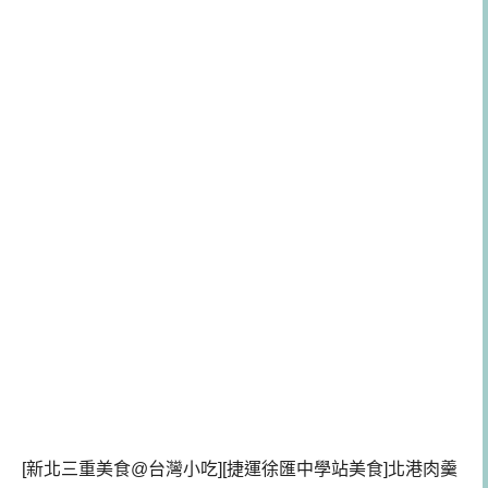
[新北三重美食@台灣小吃][捷運徐匯中學站美食]北港肉羹