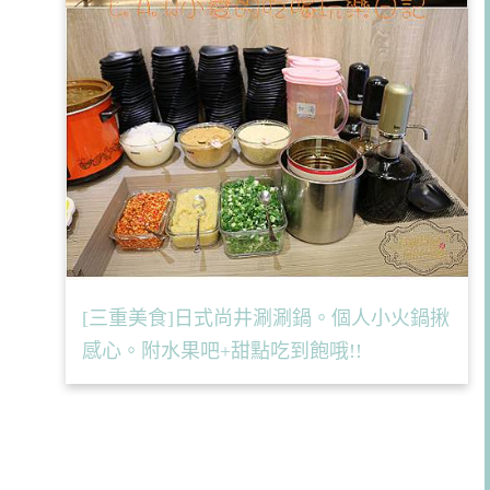
[三重美食]日式尚井涮涮鍋。個人小火鍋揪
感心。附水果吧+甜點吃到飽哦!!