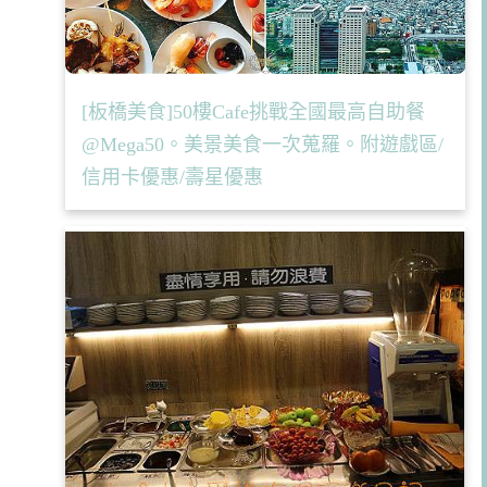
[板橋美食]50樓Cafe挑戰全國最高自助餐
@Mega50。美景美食一次蒐羅。附遊戲區/
信用卡優惠/壽星優惠