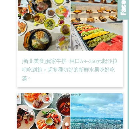
[新北美食]我家牛排~林口A9~360元起沙拉
吧吃到飽。超多種切好的新鮮水果吃好吃
滿。