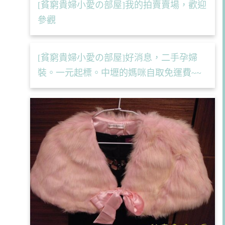
[貧窮貴婦小愛の部屋]我的拍賣賣場，歡迎
參觀
[貧窮貴婦小愛の部屋]好消息，二手孕婦
裝。一元起標。中壢的媽咪自取免運費~~