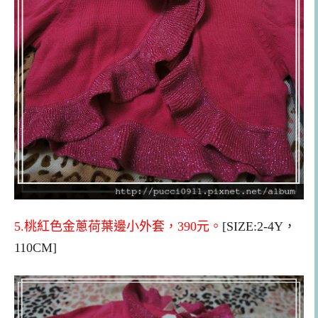
5.桃紅色金蔥荷葉邊小外套，3
9
0元。
[SIZE:2-4Y，
110CM]