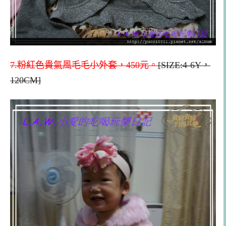
7.粉紅色貴氣風毛毛小外套，450元。
[SIZE:4-6Y，
120CM]