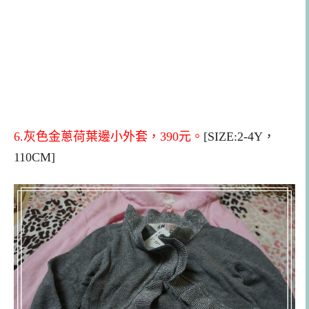
6.
灰色金蔥荷葉邊小外套，3
9
0元。
[SIZE:2-4Y，
110CM]