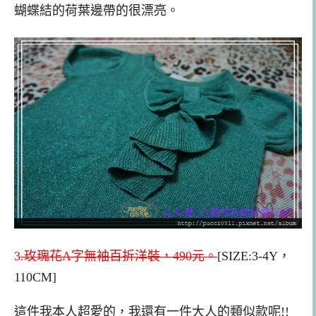
蝴蝶結的荷葉邊帶的很漂亮。
3
.玫瑰花A字無袖百折洋裝，490元。
[SIZE:3-4Y，
110CM]
這件我本人超愛的，我還有一件大人的類似款呢!!