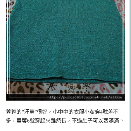
蓉蓉的”汗草”很好，小中中的衣服小潔穿4號差不
多，蓉蓉6號穿起來雖然長，不過肚子可以塞滿滿。