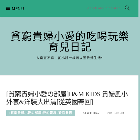
Skip
MENU
to
content
貧窮貴婦小愛的吃喝玩樂
育兒日記
人窮志不窮，花小錢一樣可以過貴婦生活!!
[貧窮貴婦小愛の部屋]H&M KIDS 貴婦風小
外套&洋裝大出清[從英國帶回]
[貧窮貴婦小愛の部屋]我的賣場~歡迎參觀
AIWEI047
2013-04-01