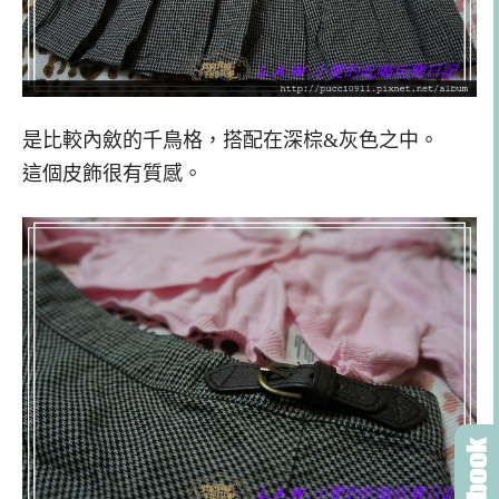
是比較內斂的千鳥格，搭配在深棕&灰色之中。
這個皮飾很有質感。