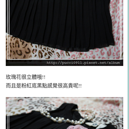
玫瑰花很立體哦!!
而且是粉紅底黑點感覺很高貴呢!!