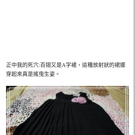
正中我的死穴:百摺又是A字裙，這種放射狀的裙擺
穿起來真是搖曳生姿。