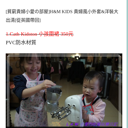
[貧窮貴婦小愛の部屋]H&M KIDS 貴婦風小外套&洋裝大
出清[從英國帶回]
1.
Cath Kidston 小孩圍裙 350元
PVC防水材質