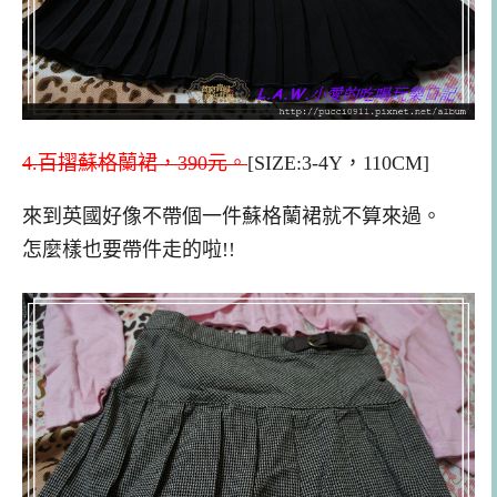
4.百摺蘇格蘭裙，390元。
[SIZE:3-4Y，110CM]
來到英國好像不帶個一件蘇格蘭裙就不算來過。
怎麼樣也要帶件走的啦!!