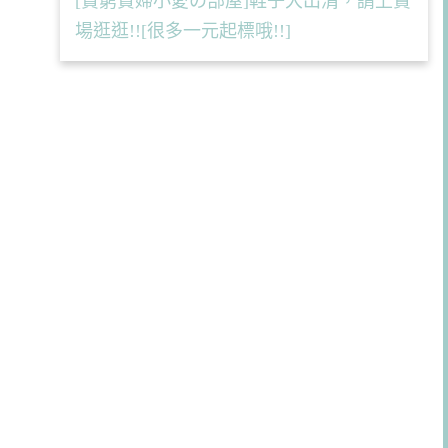
[貧窮貴婦小愛の部屋]鞋子大出清，請上賣
場逛逛!![很多一元起標哦!!]