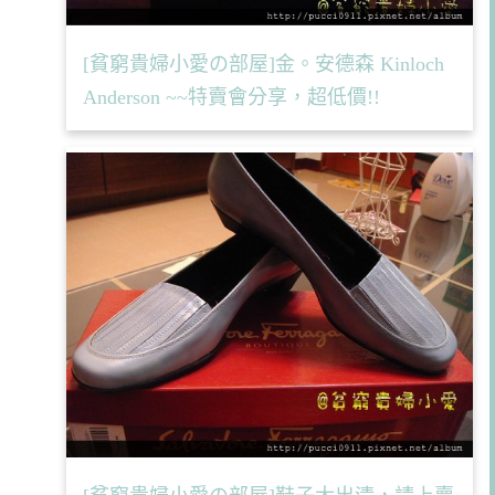
[貧窮貴婦小愛の部屋]金。安德森 Kinloch
Anderson ~~特賣會分享，超低價!!