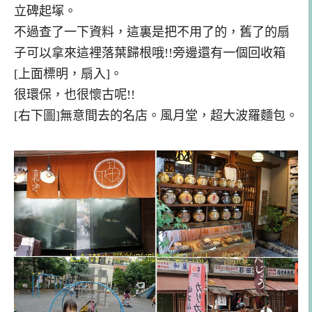
立碑起塚。
不過
查了一下資料，這
裏是
把不用了的，舊了的
扇
子可以拿來這裡落葉歸根哦!!旁邊還有一個回收箱
[上面標明，扇入]。
很環保，也很懷古呢!!
[右下圖]無意間去的名店。風月堂，超大波羅麵包。