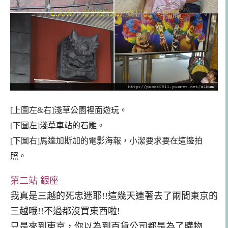
[上圖左&右]
淺草公園裡面遊玩。
[下圖左]淺草車站的石雕。
[下圖右]馬達加斯加的電影海報，小潔要求要在這邊拍
照。
第二站 銀座
我真是三越的死忠迷耶!!這幾天連著去了兩間東京的
三越哦!!
不過都沒買東西啦!
只是來到東京，你以為到百貨公司都是為了購物