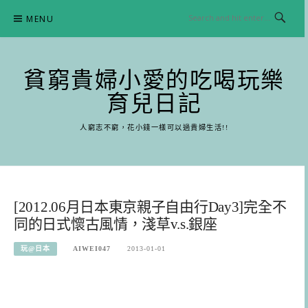
Skip
MENU
to
content
貧窮貴婦小愛的吃喝玩樂
育兒日記
人窮志不窮，花小錢一樣可以過貴婦生活!!
[2012.06月日本東京親子自由行Day3]完全不
同的日式懷古風情，淺草v.s.銀座
玩@日本
AIWEI047
2013-01-01