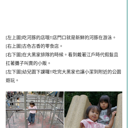
[左上圖]吃河豚的店哦!!店門口就是新鮮的河豚在游泳。
[右上圖]古色古香的零食店。
[右下圖]在大黑家排隊的時候。看到戴著江戶時代假髮且
扛著攤子叫賣的小販。
[左下圖]幼兒
園
下課囉!!吃完大黑家也讓小潔到附近的公園
遊玩。