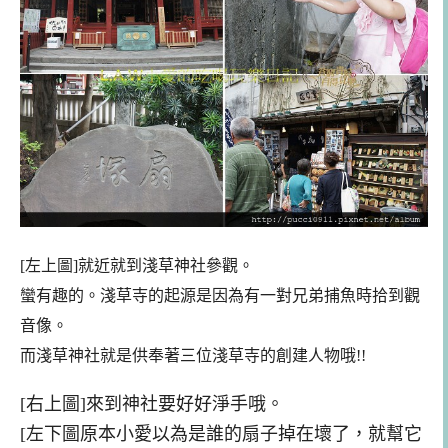
[左上圖]就近就到淺草神社參觀
。
蠻有趣的。淺草寺的起源是因為有一對兄弟捕魚時拾到觀
音
像。
而淺草神社就是供奉著三位淺草寺的創建人物哦!!
[右上圖]來到神社要好好淨手哦。
[左下圖
原本小愛以為是誰的扇子掉在壞了，就幫它