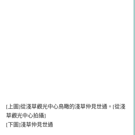
[上圖]從淺草觀光中心鳥瞰的淺草仲見世通。[從淺
草觀光中心拍攝]
[下圖]
淺草仲見世通