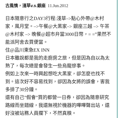
古風情，淺草v.s.銀座
11.
Jun.2012
日本隨意行之
DAY3行程:
淺草–>點心外帶@木村
家，風月堂。–>午餐@大黑家–> 銀座三越 –> 午茶
@木村家 –> 晚餐@超市弁當3000日幣，= =”果然不
能派阿舍去買便當。
住@品川東急EX INN
日本雖說都是我的走廚房之旅，但是因為自以為太
熟了
，每次總是會發生一些烏龍慘事
。
例如上次來一時興起想吃大黑家，卻怎麼也找不
到
。這次好不容易找到，卻因為女將的誤會，害我
多排了
30分鐘。
還有自己”假會”買的都營一日券，卻因為隨意研究
路線而坐錯
線，我還無視於機器的嗶嗶聲
出
站，還
好沒被站務人員攔下，不然真糗。