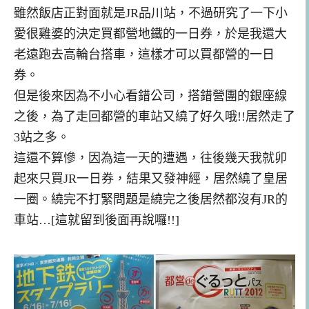
雖然
飯店
正對面就是JR品川站，不過
研究
了一下小
愛很
雞
婆的決定買
都營地鐵的一日券，於是我還大
老遠
跑
去高輪台
搭車，這樣才可以買都營的一日
券。
但是後來因為不小心看
錯
公司，搭
錯
營團的銀座線
之後，為了走
回
都營的車站
又
繞了好久哦!!居然走了
3站之多。
這還不算慘，因為這一天的遭遇，往後幾天我就卯
起來
只
買JR一日券，結果又發神經，居然繞了皇居
一圈。繞完不打緊問題是繞完之後居然都沒有JR的
車站
…[這就留到後面再說囉!!]