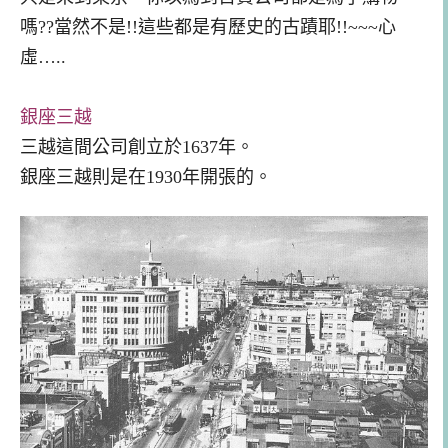
嗎??當然不
是!!這些都是有歷史的古蹟耶!!
~~~心
虛…..
銀座三越
三越這間公司創立
於1637年。
銀座三越則是在1930年開張的。