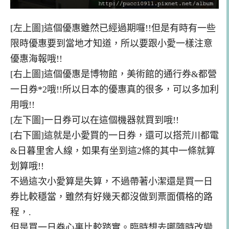
[左上圖]這個優惠雖然已經過期囉!!但是有時有一些
限時優惠要到當地才知道，所以要跟小愛一樣注意
優惠海報哦!!
[右上圖]這個優惠是博物館，美術館的通行券&都營
一日券*2
哦!!所以日本的優惠真的很多，可以多加利
用哦!!
[左
下
圖]一日券可以在這個機器就買到哦!!
[右下圖]這就是小愛買的
一日券，還可以搭荒川都電
&日暮里舍人線，如果有坐到這2條的其中一條就算
划算哦!!
不過這次小愛算是失算，不過帶著小潔還是買一日
券比較穩當，雖然有好幾天都沒做到票面價格的路
程，.
但是買一日券心
裏
比較踏實。臨時想去哪隨時改變