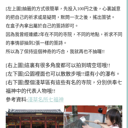
[左上圖]抽籤的方式很簡單，先投入100円之後，心裏誠意
的把自己的祈求或是疑問，默問一次之後，搖出簽號。
在盒子內拿出屬於自己的簽詩即可。
因為我曾經連續2年在不同的寺院，不同的地點，祈求不同
的事情卻抽到2張一樣的簽詩。
所以為了保持這個神奇的巧合，我就再也不抽囉!!
[右上圖]這裏有很多角度都可以拍到晴空塔哦!!
[左下圖]公園裡面也可以散散步哦!!還有小的瀑布。
[右下圖]整個淺草區有這些有名的寺院，分別供奉七
福神中的代表人物哦!!
參考資料:
淺草名所七福神