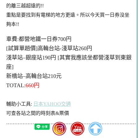
的離三越超遠的!!
重點是要找到有電梯的地方更遠。所以今天買一日券沒坐
夠本!!
車費:
都營地鐵一日券
700円
[試算單趟
價
]
高輪台站-淺草站
260円
淺草站–銀座站190円 [其實我
應該坐都營淺草到東銀
座
]
新橋站–高輪台站210元
TOTAL
:
660円
輔助小工具
:
日本YAHOO交通
可查各站之間的時刻表&票價
……………………………………………………………………