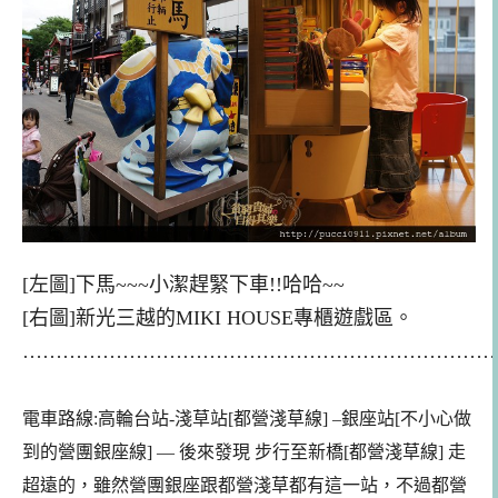
[
左
圖]下馬~~~小潔趕緊下車!!哈哈~~
[右圖]新光三越的MIKI HOUSE專櫃遊戲區。
………………………………………………………………
電車路線:
高輪台站-淺草站[
都營淺草線
]
–銀座站[不小心做
到的營團銀座線]
—
後來發現
步行至
新橋[
都營淺草線
] 走
超遠的，雖然營團銀座
跟都營淺草都有這一站，不過都營