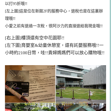
以打95折哦!!
[左上圖]這是位在新館2F的服務中心，退稅也是在這裏辦
理哦!!
小愛之前有退過一次稅，很阿沙力的直接退給我現金哦
!!
[右上圖]
樓頂還有空中花園耶!!
[左下圖]育嬰室&
幼童
休憩室，還有託嬰服務哦!!一
小時約2100日幣，
哇!!貴婦媽媽們可以放心購物哦!!