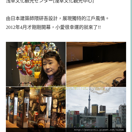
浅草文化観光センター[淺草文化觀光中心]
由日本建築師隈研吾設計，展現獨特的江戶風情。
2012年4月才剛剛開幕，小愛很幸運的就來了!!