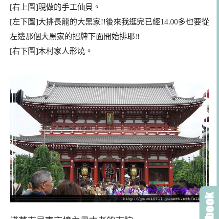
[右上圖]現做的手工仙貝。
[左下圖]大排長龍的大黑家!!後來我逛完已經
14.00多也要從
左邊那個大黑家的招牌下面開始
排
耶!!
[右下圖]木村家人形燒。