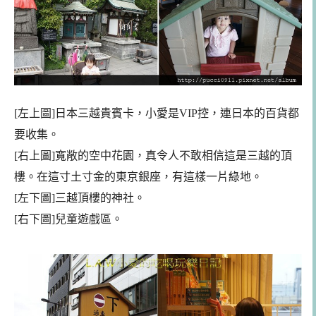
[左上圖]日本三越貴賓卡，小愛是VIP
控，連日本的百貨都
要收集。
[右上圖]寬敞的空中花園，真令人不敢相信這是三越的頂
樓。在這寸土寸金的東京銀座，有這樣一片綠
地。
[左下圖]三越頂樓的神社。
[右下圖]兒童遊戲區。