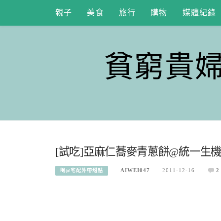
Skip
親子
美食
旅行
購物
媒體紀錄
to
content
貧窮貴
[試吃]亞麻仁蕎麥青蔥餅@統一生機
AIWEI047
2011-12-16
2
喝@宅配外帶甜點