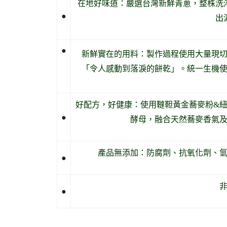
在地好味道：嚴選台灣新鮮青蔥，整株洗
●
出
●
新鮮實在的用料：製作過程使用大量現
「令人感動到落淚的餅乾」。統一生機
好配方，好健康：使用韃靼黃金蕎麥粉&紐
●
酵母，融合天然蕎麥香氣
產品無添加：防腐劑、抗氧化劑、
●
●