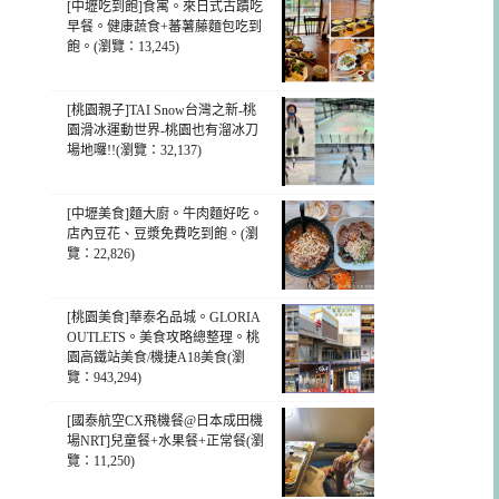
[中壢吃到飽]食寓。來日式古蹟吃
早餐。健康蔬食+蕃薯藤麵包吃到
飽。(瀏覽：13,245)
[桃園親子]TAI Snow台灣之新-桃
園滑冰運動世界-桃園也有溜冰刀
場地囉!!(瀏覽：32,137)
[中壢美食]麵大廚。牛肉麵好吃。
店內豆花、豆漿免費吃到飽。(瀏
覽：22,826)
[桃園美食]華泰名品城。GLORIA
OUTLETS。美食攻略總整理。桃
園高鐵站美食/機捷A18美食(瀏
覽：943,294)
[國泰航空CX飛機餐@日本成田機
場NRT]兒童餐+水果餐+正常餐(瀏
覽：11,250)