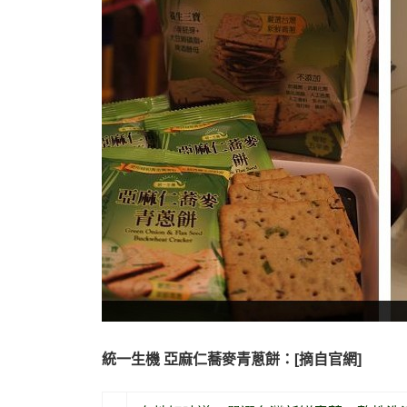
統一生機 亞麻仁蕎麥青蔥餅：[摘自官網]