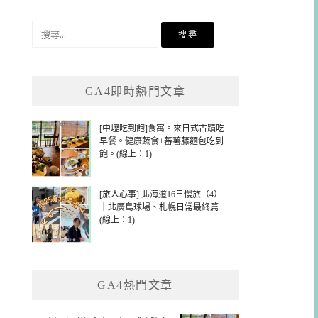
搜
尋
關
鍵
GA4即時熱門文章
字:
[中壢吃到飽]食寓。來日式古蹟吃
早餐。健康蔬食+蕃薯藤麵包吃到
飽。(線上：1)
[旅人心事] 北海道16日慢旅（4）
｜北廣島球場、札幌日常最終篇
(線上：1)
GA4熱門文章