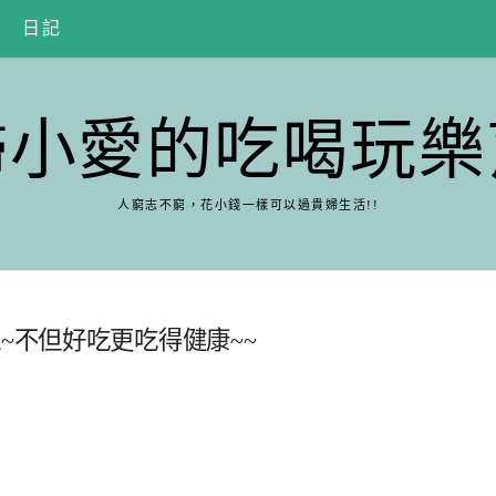
日記
婦小愛的吃喝玩樂
人窮志不窮，花小錢一樣可以過貴婦生活!!
~不但好吃更吃得健康~~