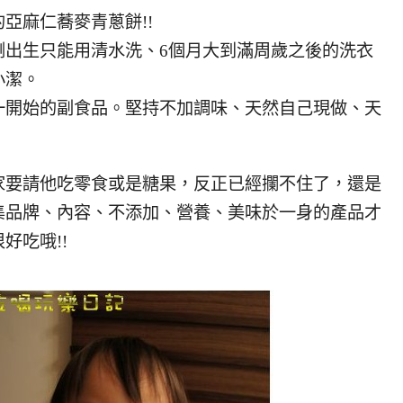
亞麻仁蕎麥青蔥餅!!
剛出生只能用清水洗、6個月大到滿周歲之後的洗衣
小潔。
一開始的副食品。堅持不加調味、天然自己現做、天
家要請他吃零食或是糖果，反正已經攔不住了，還是
集品牌、內容、不添加、營養、美味於一身的產品才
好吃哦!!