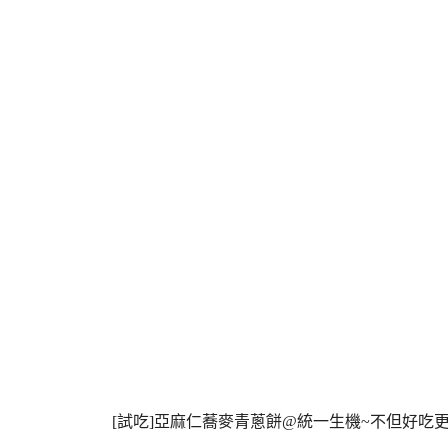
[試吃]亞麻仁蕎麥青蔥餅@統一生機~不但好吃更