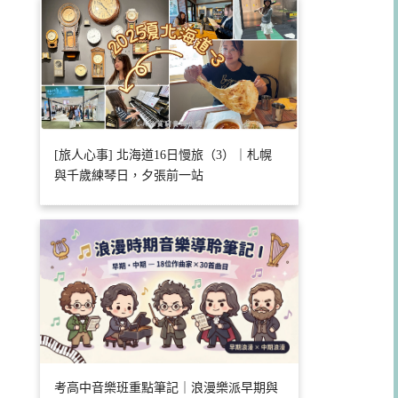
[旅人心事] 北海道16日慢旅（3）｜札幌
與千歲練琴日，夕張前一站
考高中音樂班重點筆記｜浪漫樂派早期與