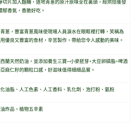
淨切片加入麵糰，道地青蔥的原汁原味全在裏頭，經烘焙後發
濃郁香氣，香脆好吃。
切青蔥，豐富青蔥風味使現場人員淚水在眼眶裡打轉，笑稱為
使用優良又豐富的食材，辛苦製作，帶給您令人感動的美味。
西蘭天然奶油，並添加養生三寶─小麥胚芽+大豆卵磷脂+啤酒
及亞麻仁籽的顆粒口感，好滋味值得細細品嘗。
氫化油脂、人工色素、人工香料、乳化劑、泡打粉、氨粉
非油炸品，植物五辛素