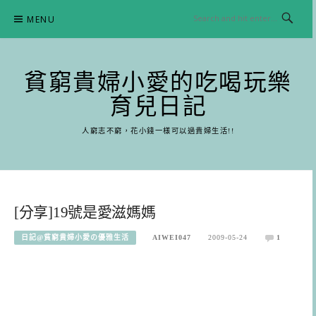
Skip
MENU
to
content
貧窮貴婦小愛的吃喝玩樂
育兒日記
人窮志不窮，花小錢一樣可以過貴婦生活!!
[分享]19號是愛滋媽媽
日記@貧窮貴婦小愛の優雅生活
AIWEI047
2009-05-24
1