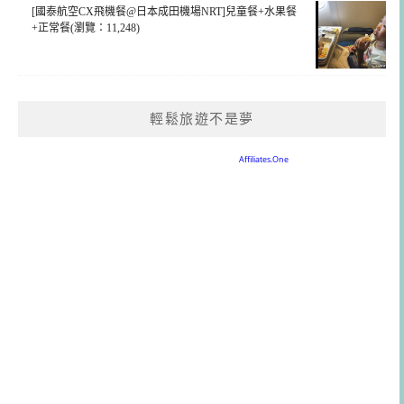
[國泰航空CX飛機餐@日本成田機場NRT]兒童餐+水果餐
+正常餐(瀏覽：11,248)
輕鬆旅遊不是夢