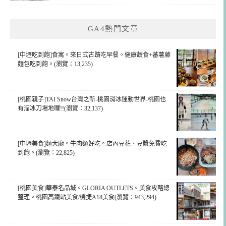
GA4熱門文章
[中壢吃到飽]食寓。來日式古蹟吃早餐。健康蔬食+蕃薯藤
麵包吃到飽。(瀏覽：13,235)
[桃園親子]TAI Snow台灣之新-桃園滑冰運動世界-桃園也
有溜冰刀場地囉!!(瀏覽：32,137)
[中壢美食]麵大廚。牛肉麵好吃。店內豆花、豆漿免費吃
到飽。(瀏覽：22,825)
[桃園美食]華泰名品城。GLORIA OUTLETS。美食攻略總
整理。桃園高鐵站美食/機捷A18美食(瀏覽：943,294)