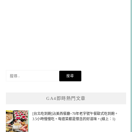
搜
尋
關
鍵
GA4即時熱門文章
字:
[台北吃到飽]沾美西餐廳~70年老字號午餐歐式吃到飽。
3.5小時慢慢吃。每道菜都是懷念的好滋味。(線上：1)