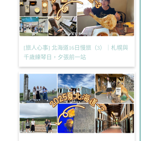
[旅人心事] 北海道16日慢旅（3）｜札幌與
千歲練琴日，夕張前一站