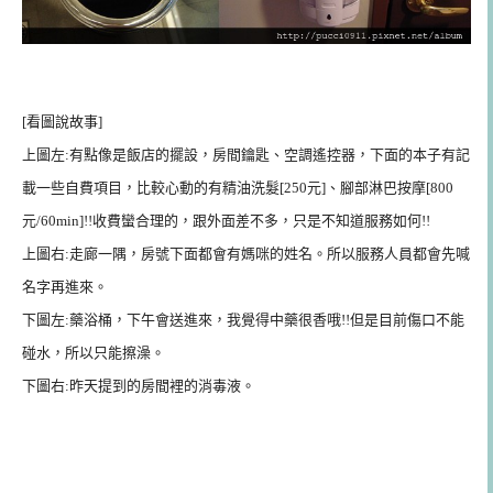
[看圖說故事]
上圖左:有點像是飯店的擺設，房間鑰匙、空調遙控器，下面的本子有記
載一些自費項目，比較心動的有精油洗髮[250元]、腳部淋巴按摩[800
元/60min]!!收費蠻合理的，跟外面差不多，只是不知道服務如何!!
上圖右:走廊一隅，房號下面都會有媽咪的姓名。所以服務人員都會先喊
名字再進來。
下圖左:藥浴桶，下午會送進來，我覺得中藥很香哦!!但是目前傷口不能
碰水，所以只能擦澡。
下圖右:昨天提到的房間裡的消毒液。