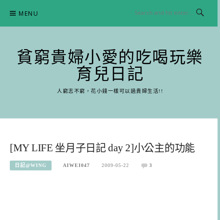
Skip
MENU
to
content
貧窮貴婦小愛的吃喝玩樂
育兒日記
人窮志不窮，花小錢一樣可以過貴婦生活!!
[MY LIFE 坐月子日記 day 2]小公主的功能
日記@WING
AIWEI047
2009-05-22
3