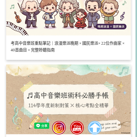
考高中音樂班重點筆記｜浪漫樂派晚期 × 國民樂派× 22位作曲家 ×
40首曲目 × 完整聆聽指南