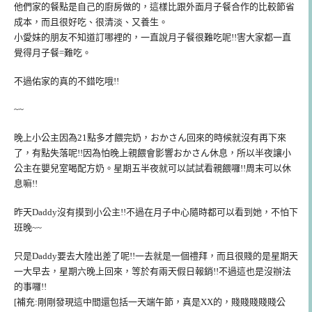
他們家的餐點是自己的廚房做的，這樣比跟外面月子餐合作的比較節省
成本，而且很好吃、很清淡、又養生。
小愛妹的朋友不知道訂哪裡的，一直說月子餐很難吃呢!!害大家都一直
覺得月子餐=難吃。
不過佑家的真的不錯吃哦!!
~~
晚上小公主因為21點多才餵完奶，おかさん回來的時候就沒有再下來
了，有點失落呢!!因為怕晚上親餵會影響おかさん休息，所以半夜讓小
公主在嬰兒室喝配方奶。星期五半夜就可以試試看親餵囉!!周末可以休
息嘛!!
昨天Daddy沒有摸到小公主!!不過在月子中心隨時都可以看到她，不怕下
班晚~~
只是Daddy要去大陸出差了呢!!一去就是一個禮拜，而且很賤的是星期天
一大早去，星期六晚上回來，等於有兩天假日報銷!!不過這也是沒辦法
的事囉!!
[補充:剛剛發現這中間還包括一天端午節，真是XX的，賤賤賤賤賤公