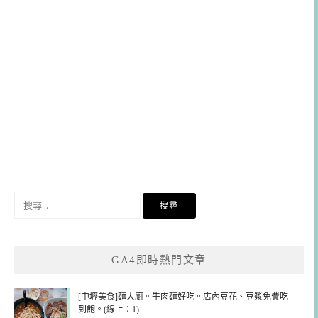
搜
尋
關
鍵
GA4即時熱門文章
字:
[中壢美食]麵大廚。牛肉麵好吃。店內豆花、豆漿免費吃
到飽。(線上：1)