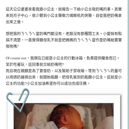
這天公公婆婆來看我跟小公主，就報告一下給小公主吸奶嘴的事。其實
來到月子中心，很少聽到小公主聲嘶力竭嘶吼的哭聲，自從我把奶嘴拿
出來之後。
想把我的ㄋㄟㄋㄟ當奶嘴門都沒有，老娘沒有那種閒工夫。小愛妹有點
搞不清楚，一直覺得餵母乳不就是把媽媽的ㄋㄟㄋㄟ當作是奶嘴給寶寶
吸吮嗎?
Of course not，我現在已經是小公主的行動冰箱，負責提供糧食而已。
至於吃著玩，這回事就交給奶嘴吧!!
而且現在親餵是為了要發奶、以及幫助子宮收縮。等到ㄋㄟㄋㄟ的量可
以用擠奶器擠出來，就開始瓶餵，把母乳裝到奶瓶餵小公主。這就是小
公主的功能!!小公主加油希望你可以成功完成任務。