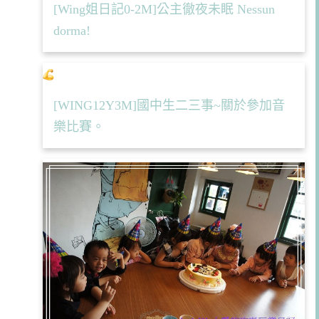
[Wing姐日記0-2M]公主徹夜未眠 Nessun
dorma!
[WING12Y3M]國中生二三事~關於參加音
樂比賽。