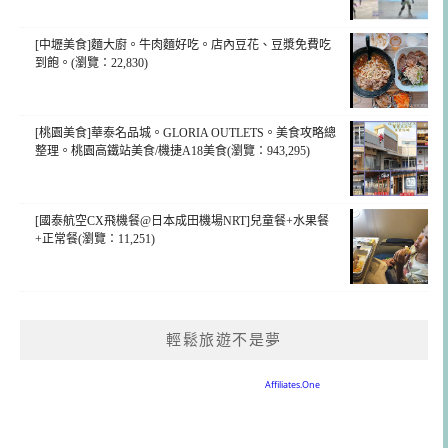
[中壢美食]麵大廚。牛肉麵好吃。店內豆花、豆漿免費吃
到飽。(瀏覽：22,830)
[桃園美食]華泰名品城。GLORIA OUTLETS。美食攻略總
整理。桃園高鐵站美食/機捷A18美食(瀏覽：943,295)
[國泰航空CX飛機餐@日本成田機場NRT]兒童餐+水果餐
+正常餐(瀏覽：11,251)
輕鬆旅遊不是夢