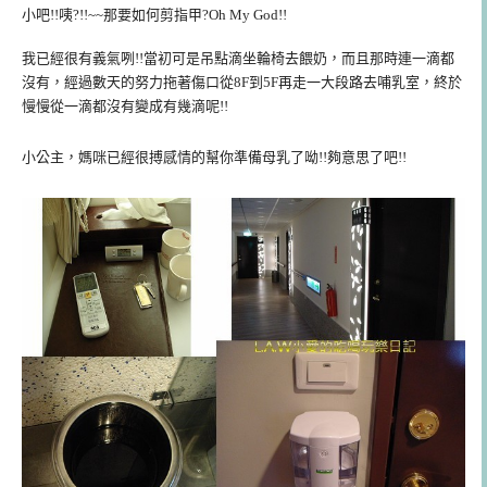
小吧!!咦?!!~~那要如何剪指甲?Oh My God!!
我已經很有義氣咧!!當初可是吊點滴坐輪椅去餵奶，而且那時連一滴都
沒有，經過數天的努力拖著傷口從8F到5F再走一大段路去哺乳室，終於
慢慢從一滴都沒有變成有幾滴呢!!
小公主，媽咪已經很搏感情的幫你準備母乳了呦!!夠意思了吧!!