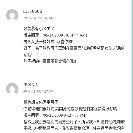
表
LLS6666
示:
2009-05-2222:16:06
好羨慕有小公主ㄡ
版主回覆：(05/24/2009 10:14:44 AM)
男孩女孩一樣好啦!!恭喜你囉!!
對了，為了胎教可千萬別在寶寶面前說好希望是女生之類的
話哦!!
肚子裡的小寶寶聽到會傷心哦!!
表
JENNA
示:
2009-05-2511:07:20
我也想去佑家坐月子
你覺得他們很好嗎 請問身體或飲食她們都照顧得很好嗎
版主回覆：(05/25/2009 04:27:03 PM)
基本上我沒去過別的地方坐月子，所以我不知道其他的如何!
不過以中壢地區而言，我覺得價格合理，住在裡面也蠻舒服