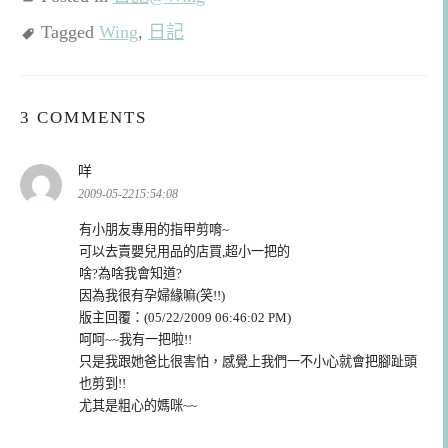
Tagged
Wing
,
日記
3 COMMENTS
表
咩
示:
2009-05-2215:54:08
有小朋友專用的指甲剪唷~
可以去賣嬰兒用品的店買,超小一把的
啥?為啥我會知道?
因為我很有孕婦緣嘛(笑!!)
版主回覆：(05/22/2009 06:46:02 PM)
呵呵~~我有一把啦!!
只是我跟她爸比很害怕，感覺上我們一不小心就會把腳趾頭
也剪到!!
尤其是粗心的媽咪~~