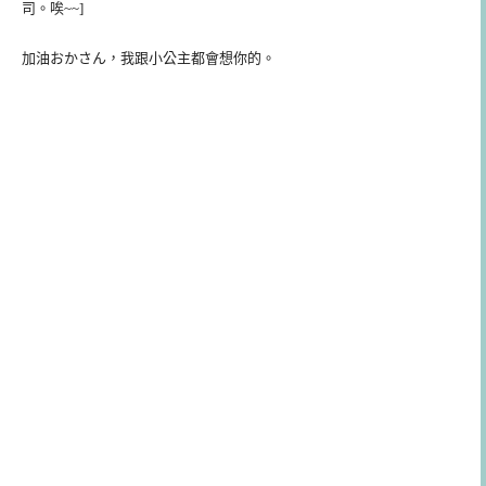
司。唉~~]
加油おかさん，我跟小公主都會想你的。