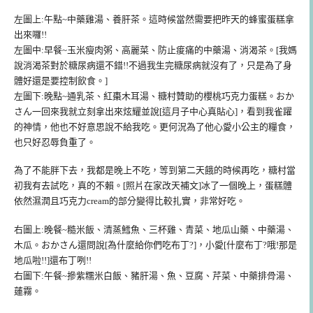
左圖上:午點~中藥雞湯、養肝茶。這時候當然需要把昨天的蜂蜜蛋糕拿
出來囉!!
左圖中:早餐~玉米瘦肉粥、高麗菜、防止痠痛的中藥湯、消渴茶。[我媽
說消渴茶對於糖尿病還不錯!!不過我生完糖尿病就沒有了，只是為了身
體好還是要控制飲食。]
左圖下:晚點~通乳茶、紅棗木耳湯、糖村贊助的櫻桃巧克力蛋糕。おか
さん一回來我就立刻拿出來炫耀並說[這月子中心真貼心]，看到我雀躍
的神情，他也不好意思說不給我吃。更何況為了他心愛小公主的糧食，
也只好忍辱負重了。
為了不能胖下去，我都是晚上不吃，等到第二天餓的時候再吃，糖村當
初我有去試吃，真的不賴。[照片在家改天補文]冰了一個晚上，蛋糕體
依然濕潤且巧克力cream的部分變得比較扎實，非常好吃。
右圖上:晚餐~糙米飯、清蒸鱈魚、三杯雞、青菜、地瓜山藥、中藥湯、
木瓜。おかさん還問說[為什麼給你們吃布丁?]，小愛[什麼布丁?哦!那是
地瓜啦!!]還布丁咧!!
右圖下:午餐~摻紫糯米白飯、豬肝湯、魚、豆腐、芹菜、中藥排骨湯、
蓮霧。