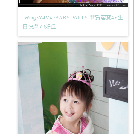
[Wing3Y4M@BABY PARTY]恭賀蓉寶4Y生
日快樂 @好丘