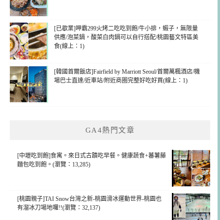
[已歇業]呷霸299火烤二吃吃到飽/牛小排，蝦子，無限量
供應/泡菜鍋，酸菜白肉鍋可以自行搭配/桃園藝文特區美
食(線上：1)
[韓國首爾飯店]Fairfield by Marriott Seoul/首爾萬楓酒店/機
場巴士直達/近車站/附近商圈完整好吃好買(線上：1)
GA4熱門文章
[中壢吃到飽]食寓。來日式古蹟吃早餐。健康蔬食+蕃薯藤
麵包吃到飽。(瀏覽：13,285)
[桃園親子]TAI Snow台灣之新-桃園滑冰運動世界-桃園也
有溜冰刀場地囉!!(瀏覽：32,137)