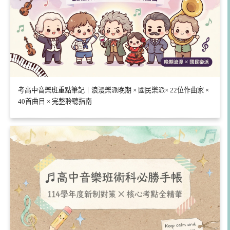
考高中音樂班重點筆記｜浪漫樂派晚期 × 國民樂派× 22位作曲家 ×
40首曲目 × 完整聆聽指南