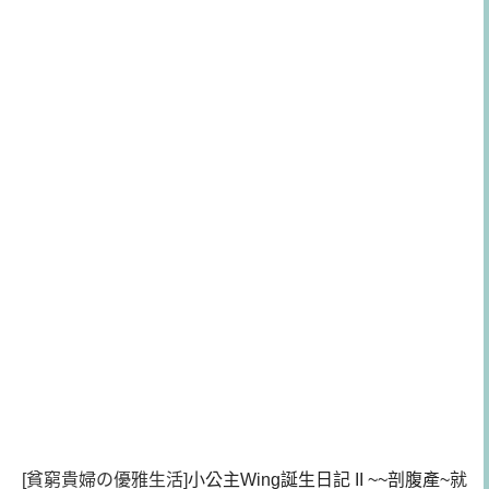
[貧窮貴婦の優雅生活]
小公主Wing誕生日記 II ~~剖腹產~就