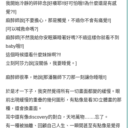
我開始冷靜的碎碎念[好癢耶!!好可怕哦!!為什麼還是有感
覺?!!]
麻醉師說[不要擔心，那是觸覺，不過你不會有痛覺!!]
[可以喊救命嗎?]
麻醉師[不然我給你安眠藥睡著好嗎?不過這樣你就看不到
baby哦!!]
這個時候還看什麼妹妹啊?!!
立刻阿莎力說[沒關係，我要睡覺。]
麻醉師很準，她說[那潘醫師下刀那一刻讓你睡哦!!]
於是才一下子，我突然覺得所有一切畫面都變的緩慢。眼
前出現緩慢的重疊的幾何圖形，有點像是看3D立體畫的那
種，還會換畫面。
耳中還有像discovery的對白，天地萬物…….忘了。
有一種被抽離、回顧自己人生、一瞬間甚至有點像是覺得