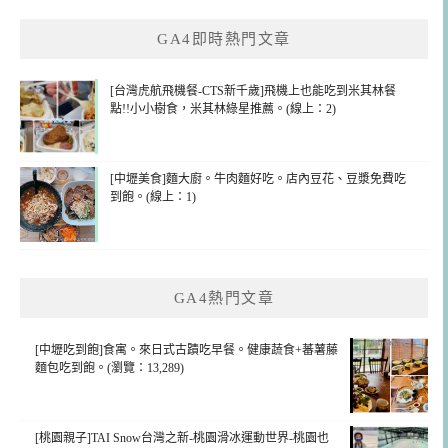
鍵
GA4即時熱門文章
字:
[台灣虎航飛機餐-CTS新千歲]飛機上也能吃到米其林餐
點!!小小樹食，米其林綠星推薦。(線上：2)
[中壢美食]麵大廚。牛肉麵好吃。店內豆花、豆漿免費吃
到飽。(線上：1)
GA4熱門文章
[中壢吃到飽]食寓。來日式古蹟吃早餐。健康蔬食+蕃薯藤
麵包吃到飽。(瀏覽：13,289)
[桃園親子]TAI Snow台灣之新-桃園滑冰運動世界-桃園也