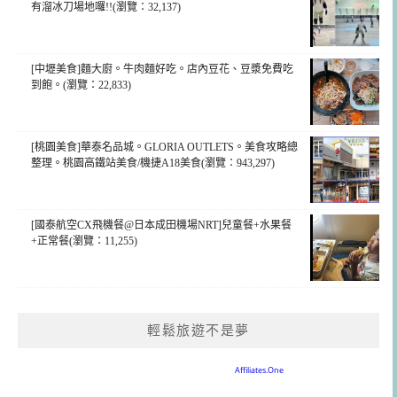
有溜冰刀場地囉!!(瀏覽：32,137)
[中壢美食]麵大廚。牛肉麵好吃。店內豆花、豆漿免費吃
到飽。(瀏覽：22,833)
[桃園美食]華泰名品城。GLORIA OUTLETS。美食攻略總
整理。桃園高鐵站美食/機捷A18美食(瀏覽：943,297)
[國泰航空CX飛機餐@日本成田機場NRT]兒童餐+水果餐
+正常餐(瀏覽：11,255)
輕鬆旅遊不是夢