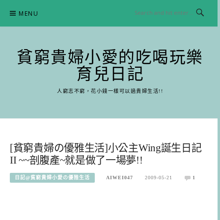
Skip
MENU
to
content
貧窮貴婦小愛的吃喝玩樂
育兒日記
人窮志不窮，花小錢一樣可以過貴婦生活!!
[貧窮貴婦の優雅生活]小公主Wing誕生日記
II ~~剖腹產~就是做了一場夢!!
日記@貧窮貴婦小愛の優雅生活
AIWEI047
2009-05-21
1