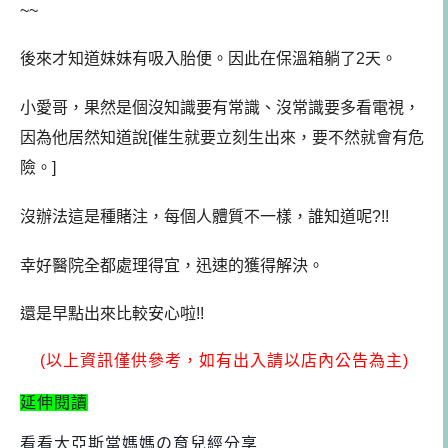
~~
後來才知道妹妹有吸入胎便。因此在保溫箱躺了2天。
小愛哥，果然是個沒知識要有常識、沒常識要多看電視，
因為他居然知道說[催生就要立刻生出來，要不然就會有危
險。]
沒辦法這是種賭注，每個人體質不一樣，誰知道呢?!!
幸好醫院全都處理得宜，迅速的獲得解決。
還是早點出來比較安心啦!!
(以上資訊僅供參考，如有出入請以店內公告為主)
延伸閱讀
看看大亞斯當媽媽の育兒經分享