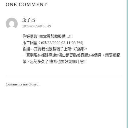
ONE COMMENT
表
兔子呂
示:
2009-05-2200:53:49
你好勇敢!!!!!掌聲鼓勵鼓勵…!!!
版主回覆：(05/22/2009 08:11:03 PM)
謝謝~~其實我也是趕鴨子上架!!好痛耶!!
一直到現在都好痛說!!傷口還要貼美容膠3~6個月，還要綁腹
帶，忘記多久了!應該也要好幾個月吧!!
Comments are closed.