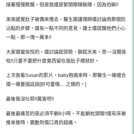
接著慢慢甦醒，但是我還是緊閉眼睛裝睡，因為怕嘛!!
漸漸感覺肚子被僑來僑去，醫生跟護理師還討論用那個防
沾黏的步驟，還有一點不同的意見，護士還提醒他們小心
一點，那一塊一萬多!!
大家還蠻愉悅的，還討論起保險、聊起天來。恩~~沒關係
啦!!只要不要把什麼東西留在我肚子裡就好。
上次我看Susan的影片，baby抱過來時，那醫生一邊縫合
還一邊要插話說[好可愛哦….之類的。]
最後我沒吐耶!!厲害吧!!
最後最痛苦的是必須平躺8小時，不能躺枕頭哦!!還有床被
推來推時，震動到傷口真的超痛。