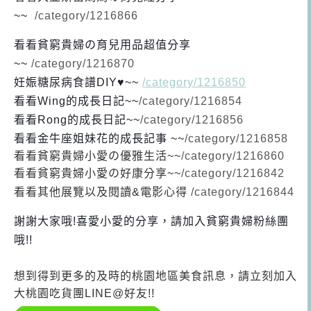
~~
/category/1216866
看看貧窮貴婦の育兒用品超值分享
~~
/category/1216870
妊娠糖尿病食譜DIY♥~~
/category/1216850
看看Wing的成長日記
~~
/category/1216854
看看Rong的成長日記
~~
/category/1216856
看看金牛座姐妹花的成長記事 ~~
/category/1216858
看看貧窮貴婦小愛の優雅生活~~
/category/1216860
看看貧窮貴婦小愛の好康分享~~
/category/1216842
看看其他展覽以及閱讀&電影心得
/category/1216844
謝謝大家哦!喜愛小愛的分享，請加入貧窮貴婦粉絲團
哦!!
想到得到更多的及時的桃園地區美食訊息，請立刻加入
大桃園吃貨團LINE@好友!!