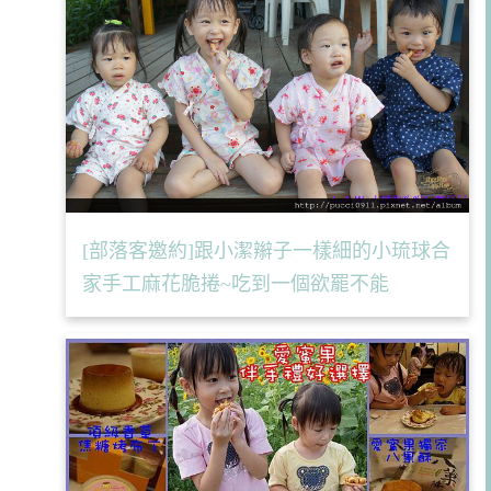
[部落客邀約]跟小潔辮子一樣細的小琉球合
家手工麻花脆捲~吃到一個欲罷不能