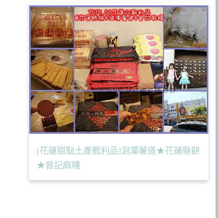
[花蓮甜點土產戰利品]洄瀾薯道★花蓮縣餅
★曾記麻糬