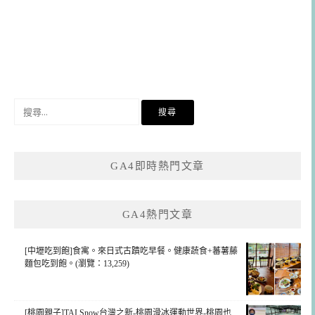
搜
尋
關
鍵
GA4即時熱門文章
字:
GA4熱門文章
[中壢吃到飽]食寓。來日式古蹟吃早餐。健康蔬食+蕃薯藤
麵包吃到飽。(瀏覽：13,259)
[桃園親子]TAI Snow台灣之新-桃園滑冰運動世界-桃園也