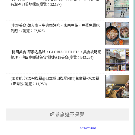
有溜冰刀場地囉!!(瀏覽：32,137)
[中壢美食]麵大廚。牛肉麵好吃。店內豆花、豆漿免費吃
到飽。(瀏覽：22,826)
[桃園美食]華泰名品城。GLORIA OUTLETS。美食攻略總
整理。桃園高鐵站美食/機捷A18美食(瀏覽：943,294)
[國泰航空CX飛機餐@日本成田機場NRT]兒童餐+水果餐
+正常餐(瀏覽：11,250)
輕鬆旅遊不是夢