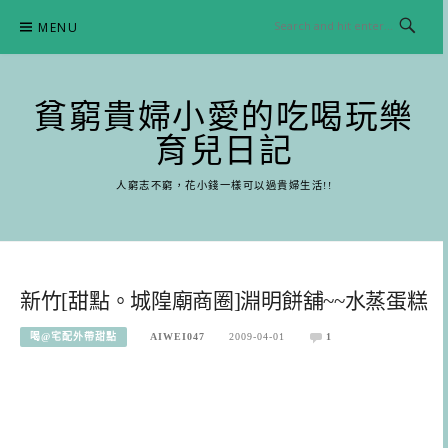
Skip
MENU
to
content
貧窮貴婦小愛的吃喝玩樂
育兒日記
人窮志不窮，花小錢一樣可以過貴婦生活!!
新竹[甜點。城隍廟商圈]淵明餅舖~~水蒸蛋糕
喝@宅配外帶甜點
AIWEI047
2009-04-01
1