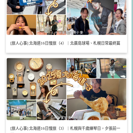
[旅人心事] 北海道16日慢旅（4）｜北廣島球場、札幌日常最終篇
[旅人心事] 北海道16日慢旅（3）｜札幌與千歲練琴日，夕張前一