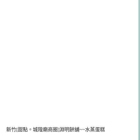
新竹[甜點。城隍廟商圈]淵明餅舖~~水蒸蛋糕