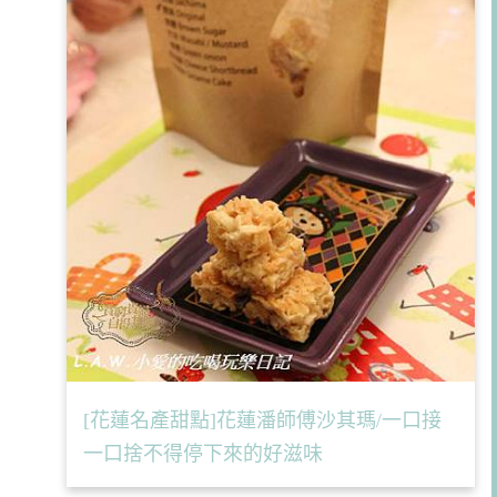
[花蓮名產甜點]花蓮潘師傅沙其瑪/一口接
一口捨不得停下來的好滋味