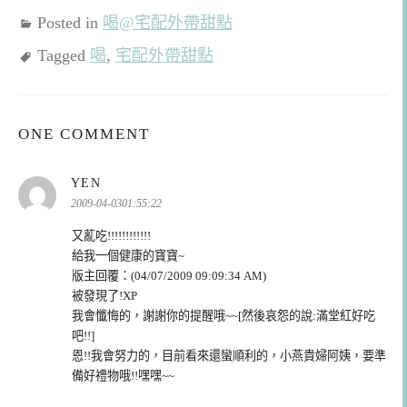
Posted in
喝@宅配外帶甜點
Tagged
喝
,
宅配外帶甜點
ONE COMMENT
表
YEN
示:
2009-04-0301:55:22
又薍吃!!!!!!!!!!!!
給我一個健康的寶寶~
版主回覆：(04/07/2009 09:09:34 AM)
被發現了!XP
我會懺悔的，謝謝你的提醒哦~~[然後哀怨的說:滿堂紅好吃
吧!!]
恩!!我會努力的，目前看來還蠻順利的，小燕貴婦阿姨，要準
備好禮物哦!!嘿嘿~~