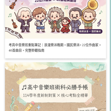
考高中音樂班重點筆記｜浪漫樂派晚期 × 國民樂派× 22位作曲家 ×
40首曲目 × 完整聆聽指南