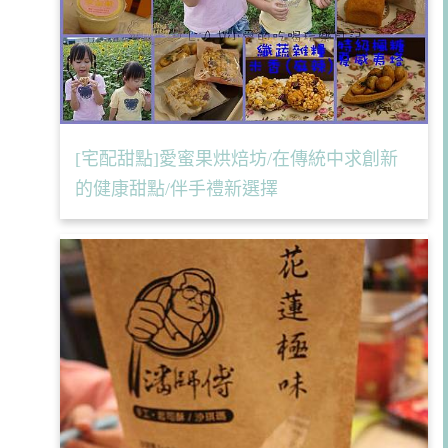
[宅配甜點]愛蜜果烘焙坊/在傳統中求創新
的健康甜點/伴手禮新選擇