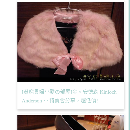
[貧窮貴婦小愛の部屋]金。安德森 Kinloch
Anderson ~~特賣會分享，超低價!!