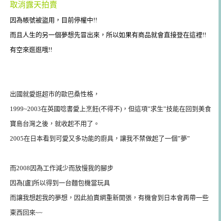
取消露天拍賣
因為帳號被盜用，目前停權中!!
而且人生的另一個夢想先冒出來，所以如果有商品就會直接登在這裡!!
有空來逛逛哦!!
出國就愛逛超市的歐巴桑性格，
1999~2003在英國唸書愛上烹飪(不得不)，但這項”求生”技能在回到美食
寶島台灣之後，就收起不用了。
2005在日本看到可愛又多功能的廚具，讓我不禁做起了一個”夢”
而2008因為工作減少而放慢我的腳步
因為[盧]所以得到一台麵包機當玩具
而讓我想起我的夢想，因此拍賣網重新開張，有機會到日本會再帶一些
東西回來~~