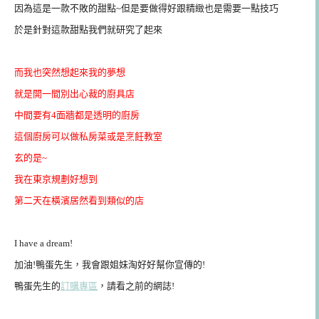
因為這是一款不敗的甜點~但是要做得好跟精緻也是需要一點技巧
於是針對這款甜點我們就研究了起來
而我也突然想起來我的夢想
就是開一間別出心裁的廚具店
中間要有4面牆都是透明的廚房
這個廚房可以做私房菜或是烹飪教室
玄的是~
我在東京規劃好想到
第二天在橫濱居然看到類似的店
I have a dream!
加油!鴨蛋先生，我會跟姐妹淘好好幫你宣傳的!
鴨蛋先生的
訂購專區
，請看之前的網誌!