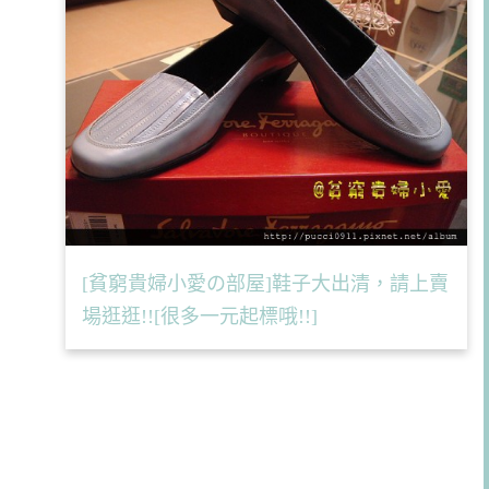
[貧窮貴婦小愛の部屋]鞋子大出清，請上賣
場逛逛!![很多一元起標哦!!]