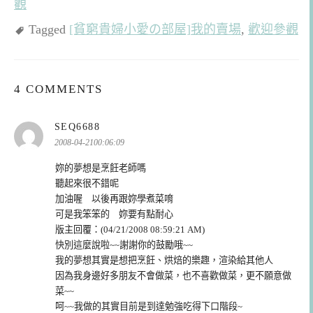
觀
Tagged
[貧窮貴婦小愛の部屋]我的賣場
,
歡迎參觀
4 COMMENTS
表
SEQ6688
示:
2008-04-2100:06:09
妳的夢想是烹飪老師嗎
聽起來很不錯呢
加油喔 以後再跟妳學煮菜唷
可是我笨笨的 妳要有點耐心
版主回覆：(04/21/2008 08:59:21 AM)
快別這麼說啦~~謝謝你的鼓勵哦~~
我的夢想其實是想把烹飪、烘焙的樂趣，渲染給其他人
因為我身邊好多朋友不會做菜，也不喜歡做菜，更不願意做
菜~~
呵~~我做的其實目前是到達勉強吃得下口階段~