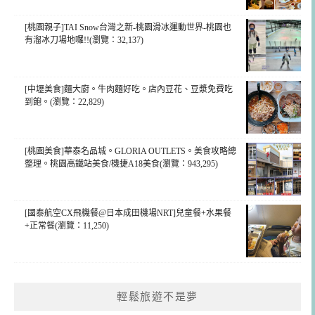
[桃園親子]TAI Snow台灣之新-桃園滑冰運動世界-桃園也
有溜冰刀場地囉!!(瀏覽：32,137)
[中壢美食]麵大廚。牛肉麵好吃。店內豆花、豆漿免費吃
到飽。(瀏覽：22,829)
[桃園美食]華泰名品城。GLORIA OUTLETS。美食攻略總
整理。桃園高鐵站美食/機捷A18美食(瀏覽：943,295)
[國泰航空CX飛機餐@日本成田機場NRT]兒童餐+水果餐
+正常餐(瀏覽：11,250)
輕鬆旅遊不是夢