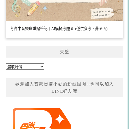
考高中音樂班重點筆記｜AI模擬考題-01(僅供參考，非全面)
彙整
彙
整
歡迎加入貧窮貴婦小愛的粉絲團哦!!也可以加入
LINE好友哦