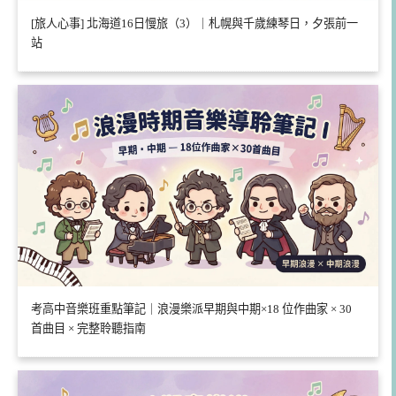
[旅人心事] 北海道16日慢旅（3）｜札幌與千歲練琴日，夕張前一
站
考高中音樂班重點筆記｜浪漫樂派早期與中期×18 位作曲家 × 30
首曲目 × 完整聆聽指南