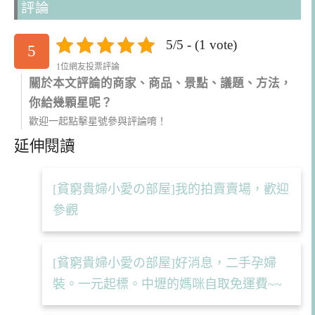
評論
5/5 - (1 vote)
5
1位網友投票評論
關於本文評論的商家、商品、景點、議題、方法，
你給幾顆星呢？
歡迎一起點擊星號參與評論唷！
延伸閱讀
[貧窮貴婦小愛の部屋]我的拍賣賣場，歡迎
參觀
[貧窮貴婦小愛の部屋]好消息，二手孕婦
裝。一元起標。中壢的媽咪自取免運費~~