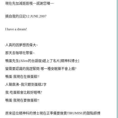
現在先加減逛逛哦~~感謝您囉~~
摘自我的日記12.JUNE.2007
I have a dream!
人真的因夢想而偉大~
那天去咖啡社聚餐~
鴨蛋先生(Allen的台語版)遞上了名片[精神科博士]
蠻需要認識的我趕緊問:哪一種安眠藥不會上癮?
鴨蛋:我現在在做蛋糕!!
人聲鼎沸~我只聽到蛋糕2字
我:吃蛋糕會比較好睡嗎?
鴨蛋:我現在要做蛋糕!!
原來這位精神科的博士現在正準備要做賣TIRUMISU的甜點師傅