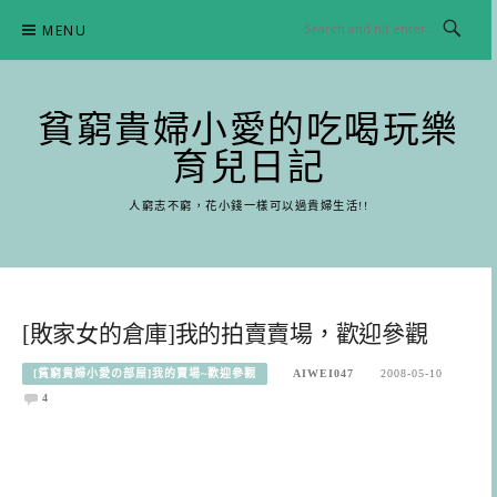
Skip
MENU
to
content
貧窮貴婦小愛的吃喝玩樂
育兒日記
人窮志不窮，花小錢一樣可以過貴婦生活!!
[敗家女的倉庫]我的拍賣賣場，歡迎參觀
[貧窮貴婦小愛の部屋]我的賣場~歡迎參觀
AIWEI047
2008-05-10
4