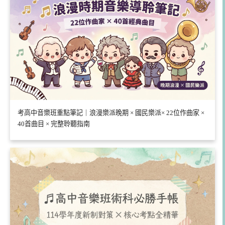
考高中音樂班重點筆記｜浪漫樂派晚期 × 國民樂派× 22位作曲家 ×
40首曲目 × 完整聆聽指南