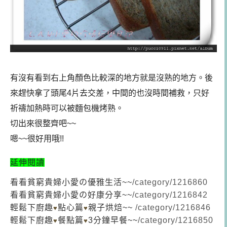
有沒有看到右上角顏色比較深的地方就是沒熟的地方。後
來趕快拿了頭尾4片去交差，中間的也沒時間補救，只好
祈禱加熱時可以被麵包機烤熟。
切出來很整齊吧~~
嗯~~很好用哦!!
延伸閱讀
看看貧窮貴婦小愛の優雅生活~~
/category/1216860
看看貧窮貴婦小愛の好康分享~~
/category/1216842
輕鬆下廚趣
點心篇
親子烘焙~~
/category/1216846
♥
♥
輕鬆下廚趣
餐點篇
3分鐘早餐~~
/category/1216850
♥
♥