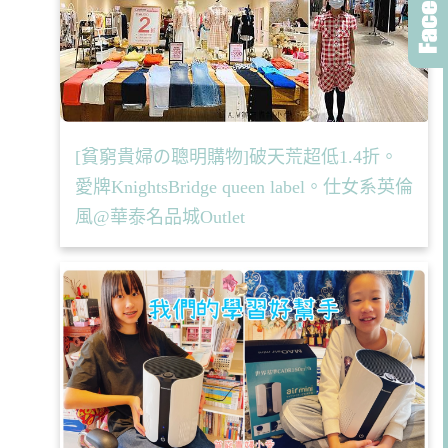
[貧窮貴婦の聰明購物]破天荒超低1.4折。
愛牌KnightsBridge queen label。仕女系英倫
風@華泰名品城Outlet