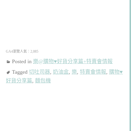
GA4瀏覽人氣：2,085
Posted in
樂@購物♥好貨分享篇+特賣會情報
Tagged
切吐司器
,
奶油盒
,
樂
,
特賣會情報
,
購物♥
好貨分享篇
,
麵包機