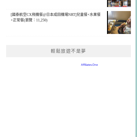
[國泰航空CX飛機餐@日本成田機場NRT]兒童餐+水果餐
+正常餐(瀏覽：11,250)
輕鬆旅遊不是夢