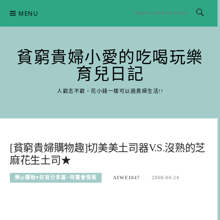
Skip
MENU
to
content
貧窮貴婦小愛的吃喝玩樂
育兒日記
人窮志不窮，花小錢一樣可以過貴婦生活!!
[貧窮貴婦購物趣]切美美土司器V.S.沒熟的芝
麻花生土司★
樂@購物♥好貨分享篇+特賣會情報
AIWEI047
2008-04-24