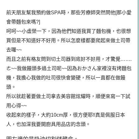
前天朋友幫我預約做SPA時，那些芳療師突然問他[那小愛
會帶麵包來嗎?]
呵呵~~小虛榮一下，因為他們知道我買了麵包機，也很想
買但是不知道好不好用。所以怎麼樣都要爬起來做土司帶
去囉~~
而且之前有格友問到切土司器到底好不好用，才驚覺…….
ㄜ~~我做饅頭多過土司呢~~因為おかさん家裡沒有烤麵包
機，我擔心我做的吐司很快會變硬，所以一直都在做饅
頭。
所以就趁著要做土司拿去美容館炫耀時，順便來寫一下試
用心得~~
收起來的樣子，大約10cm厚，很方便耶!!真是佩服日本
人，也加深我要開廚具用品店的念頭。