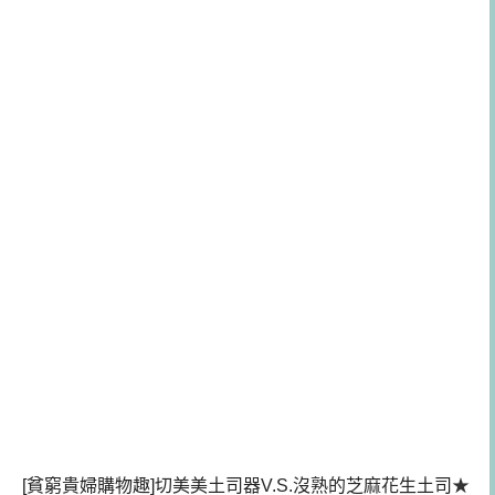
[貧窮貴婦購物趣]切美美土司器V.S.沒熟的芝麻花生土司
★