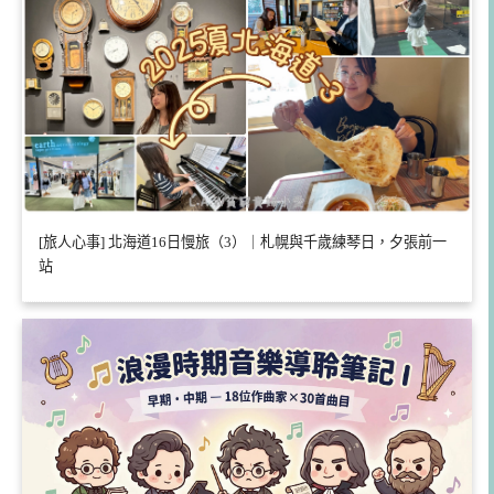
[旅人心事] 北海道16日慢旅（3）｜札幌與千歲練琴日，夕張前一
站