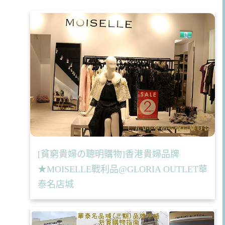
[貧窮貴婦の聰明購物]香港貴婦品牌
★MOISELLE戰利品@GLORIA OUTLET華
泰名店城