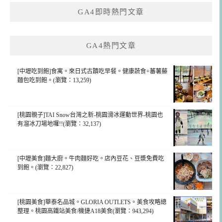
鍵
GA4即時熱門文章
字:
GA4熱門文章
[中壢吃到飽]食寓。來日式古蹟吃早餐。健康蔬食+蕃薯藤
麵包吃到飽。(瀏覽：13,259)
[桃園親子]TAI Snow台灣之新-桃園滑冰運動世界-桃園也
有溜冰刀場地囉!!(瀏覽：32,137)
[中壢美食]麵大廚。牛肉麵好吃。店內豆花、豆漿免費吃
到飽。(瀏覽：22,827)
[桃園美食]華泰名品城。GLORIA OUTLETS。美食攻略總
整理。桃園高鐵站美食/機捷A18美食(瀏覽：943,294)