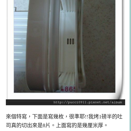
來個特寫，下面是寫幾枚，很準耶!!我烤1磅半的吐
司真的切出來是8片。上面寫的是幾厘米厚。