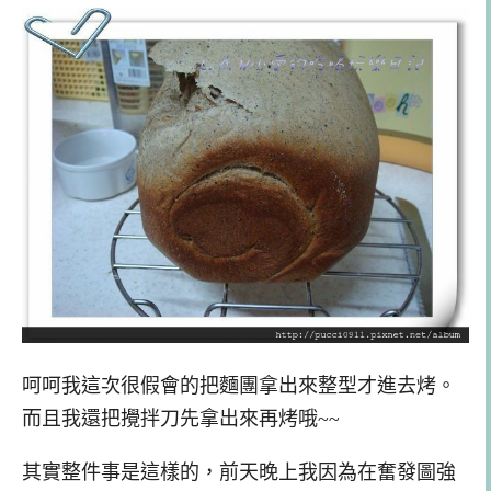
呵呵我這次很假會的把麵團拿出來整型才進去烤。
而且我還把攪拌刀先拿出來再烤哦~~
其實整件事是這樣的，前天晚上我因為在奮發圖強