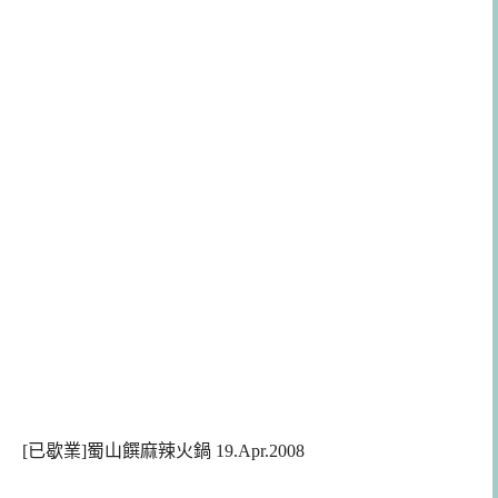
[已歇業]蜀山饌麻辣火鍋
19.Apr.2008