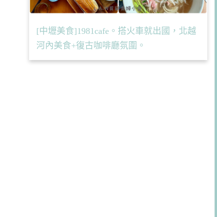
[中壢美食]1981cafe。搭火車就出國，北越
河內美食+復古咖啡廳氛圍。