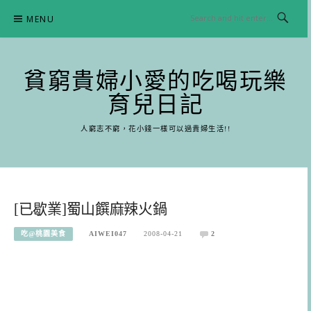
Skip
MENU
to
content
貧窮貴婦小愛的吃喝玩樂
育兒日記
人窮志不窮，花小錢一樣可以過貴婦生活!!
[已歇業]蜀山饌麻辣火鍋
吃@桃園美食
AIWEI047
2008-04-21
2