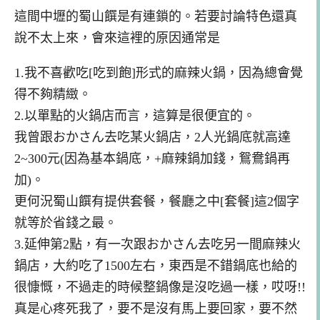
這間中壢的蜀山饌是有連鎖的。若要討論特色還真
說不太上來，會來這裡的原因通常是
1.我不喜歡吃[吃到飽]形式的麻辣火鍋，因為總會覺
得不夠精緻。
2.以單點的火鍋店而言，這算是很便宜的。
我曾跟おかさん去吃某火鍋店，2人光鍋底就高達
2~300元(因為基本鍋底，+麻辣鍋加錢，鴛鴦鍋再
加)。
更何況蜀山饌有提供套餐，餐廳之中[套餐]這2個字
就等於省錢之最。
3.延伸第2點，有一次跟おかさん去吃另一間麻辣火
鍋店，大約吃了1500左右，東西是不錯鍋底也給的
很慷慨，不過走的時候整鍋像是沒吃過一樣，哎呀!!
真是心疼死我了，要不是沒有馬上要回家，要不然