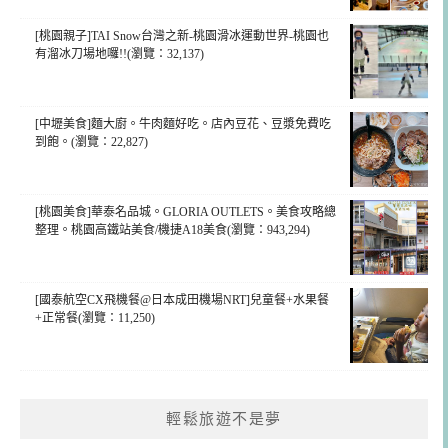
[桃園親子]TAI Snow台灣之新-桃園滑冰運動世界-桃園也
有溜冰刀場地囉!!(瀏覽：32,137)
[中壢美食]麵大廚。牛肉麵好吃。店內豆花、豆漿免費吃
到飽。(瀏覽：22,827)
[桃園美食]華泰名品城。GLORIA OUTLETS。美食攻略總
整理。桃園高鐵站美食/機捷A18美食(瀏覽：943,294)
[國泰航空CX飛機餐@日本成田機場NRT]兒童餐+水果餐
+正常餐(瀏覽：11,250)
輕鬆旅遊不是夢