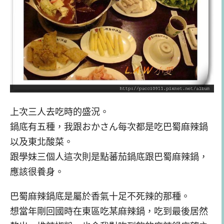
上次三人去吃時的盛況。
鍋底有五種，我跟おかさん
每次都是吃巴蜀麻辣鍋
以及東北酸菜。
跟學妹三個人這次則是點蕃茄鍋底跟巴蜀麻辣鍋，
應該很養身。
巴蜀麻辣鍋底是屬於香氣十足不死辣的那種。
想當年剛回國時在東區吃某麻辣鍋，吃到最後居然