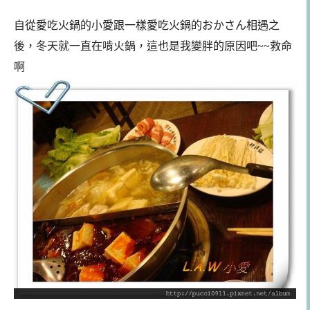
自從愛吃火鍋的小愛跟一樣愛吃火鍋的おかさん相遇之
後，冬天就一直在啃火鍋，這也是我變胖的原因吧~~救命
啊