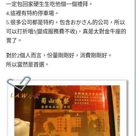
一定包回家硬生生吃他個一個禮拜。
4.這裡有特約停車場。
5.很多公司都是特約，包含おかさん的公司，所以
可以打折哦!(變成服務費不收)，真是太對金牛座的
胃了。
對於2個人而言，份量剛剛好，消費剛剛好。
所以當然是首選。