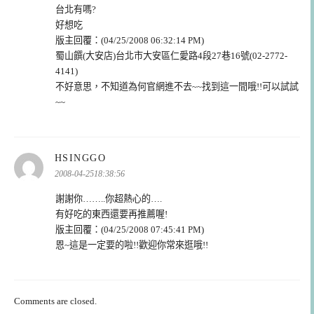
台北有嗎?
好想吃
版主回覆：(04/25/2008 06:32:14 PM)
蜀山饌(大安店)台北市大安區仁愛路4段27巷16號(02-2772-
4141)
不好意思，不知道為何官網進不去~~找到這一間哦!!可以試試
~~
表
HSINGGO
示:
2008-04-2518:38:56
謝謝你……..你超熱心的….
有好吃的東西還要再推薦喔!
版主回覆：(04/25/2008 07:45:41 PM)
恩~這是一定要的啦!!歡迎你常來逛哦!!
Comments are closed.