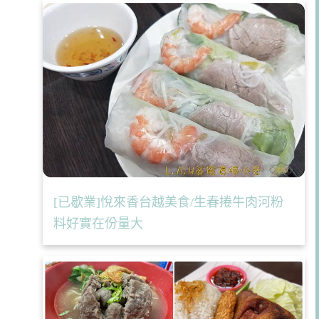
[已歇業]悅來香台越美食/生春捲牛肉河粉
料好實在份量大