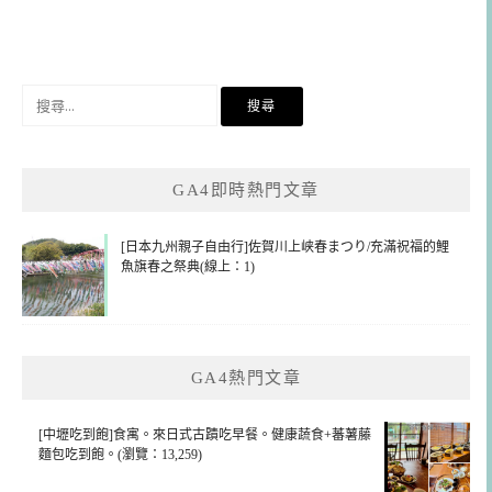
搜
尋
關
鍵
GA4即時熱門文章
字:
[日本九州親子自由行]佐賀川上峡春まつり/充滿祝福的鯉
魚旗春之祭典(線上：1)
GA4熱門文章
[中壢吃到飽]食寓。來日式古蹟吃早餐。健康蔬食+蕃薯藤
麵包吃到飽。(瀏覽：13,259)