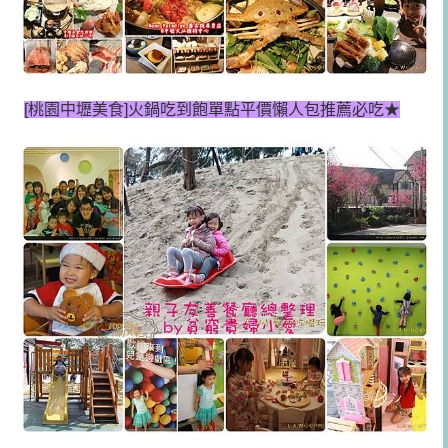
[桃園中壢美食]
火鍋吃到飽單點平價懶人包推薦必吃★