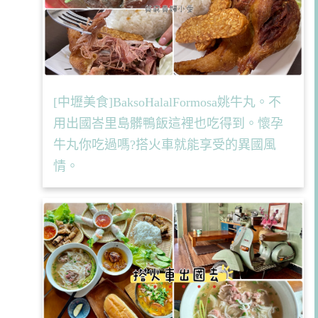
[中壢美食]BaksoHalalFormosa姚牛丸。不
用出國峇里島髒鴨飯這裡也吃得到。懷孕
牛丸你吃過嗎?搭火車就能享受的異國風
情。