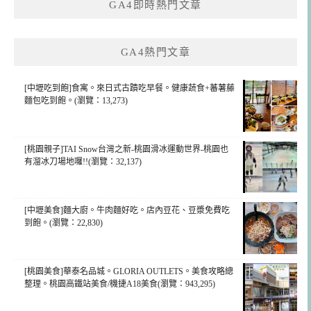
GA4即時熱門文章
字:
GA4熱門文章
[中壢吃到飽]食寓。來日式古蹟吃早餐。健康蔬食+蕃薯藤
麵包吃到飽。(瀏覽：13,273)
[桃園親子]TAI Snow台灣之新-桃園滑冰運動世界-桃園也
有溜冰刀場地囉!!(瀏覽：32,137)
[中壢美食]麵大廚。牛肉麵好吃。店內豆花、豆漿免費吃
到飽。(瀏覽：22,830)
[桃園美食]華泰名品城。GLORIA OUTLETS。美食攻略總
整理。桃園高鐵站美食/機捷A18美食(瀏覽：943,295)