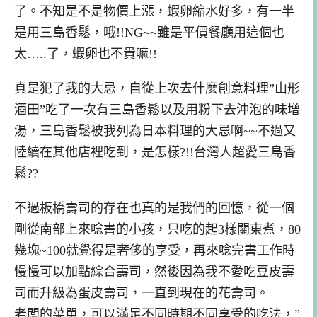
了。不知是不是物價上漲，蝦卵縮水好多，有一半
是用三島香鬆，哦!!NG~~雖是平價餐廳用這個也
太…..了，蝦卵也不貴嘛!!
真是犯了我的大忌，自從上次去什麼創意料理”山形
酒田”吃了一次有三島香鬆以及用粉下去沖泡的味增
湯，三島香鬆被我列為日本料理的大忌啊~~不過又
陸續在其他店裡吃到，是怎樣?!!台灣人超愛三島香
鬆??
不過板橋壽司的存在也真的是我們的回憶，從一個
剛從南部上來唸書的小孩，只吃的起3樣關東煮，80
幾塊~100就覺得是奢侈的享受，再來唸完書工作時
慢慢可以加點綜合壽司，然後因為我不愛吃豆皮壽
司而升級為蛋皮壽司，一直到現在的花壽司。
老闆的菜單，可以滿足不同時期不同享受的吃法，”