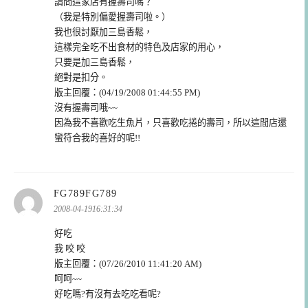
請問這家店有握壽司嗎？
（我是特別偏愛握壽司啦。）
我也很討厭加三島香鬆，
這樣完全吃不出食材的特色及店家的用心，
只要是加三島香鬆，
絕對是扣分。
版主回覆：(04/19/2008 01:44:55 PM)
沒有握壽司哦~~
因為我不喜歡吃生魚片，只喜歡吃捲的壽司，所以這間店還
蠻符合我的喜好的呢!!
表
FG789FG789
示:
2008-04-1916:31:34
好吃
我 咬 咬
版主回覆：(07/26/2010 11:41:20 AM)
呵呵~~
好吃嗎?有沒有去吃吃看呢?