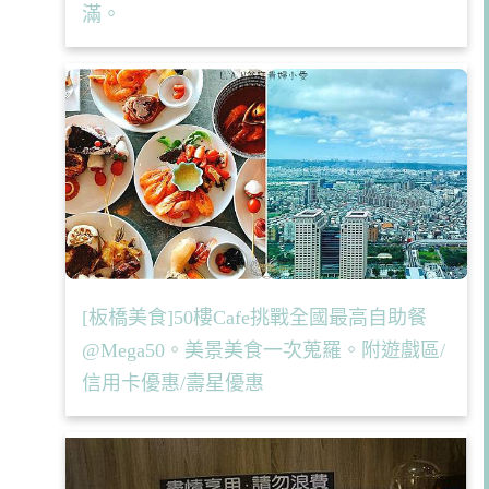
滿。
[板橋美食]50樓Cafe挑戰全國最高自助餐
@Mega50。美景美食一次蒐羅。附遊戲區/
信用卡優惠/壽星優惠