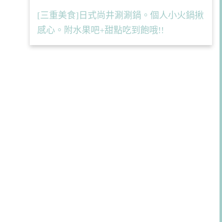
[三重美食]日式尚井涮涮鍋。個人小火鍋揪
感心。附水果吧+甜點吃到飽哦!!