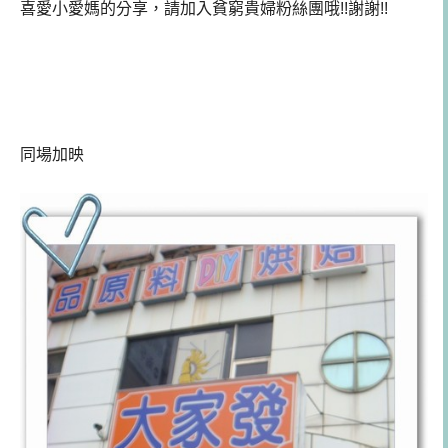
喜愛小愛媽的分享，請加入貧窮貴婦粉絲團哦!!謝謝!!
同場加映