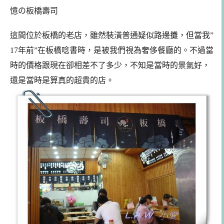
憶の板橋壽司
這間位於板橋的老店，雖然裝潢普通疑似路邊攤，但當我”
17年前”在板橋唸書時，是被我們視為奢侈餐廳的。不過當
時的價格跟現在卻相差不了多少，不知是當時的景氣好，
還是當時是算真的超貴的店。