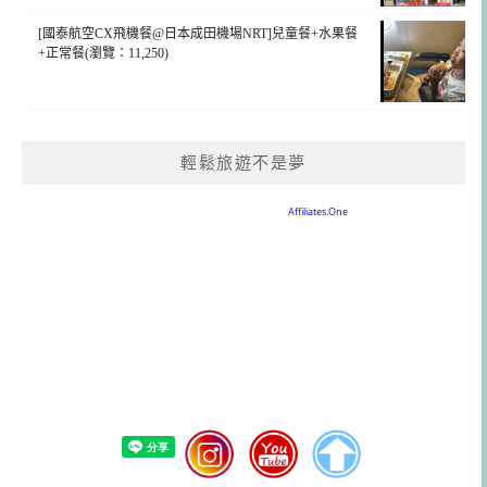
[國泰航空CX飛機餐@日本成田機場NRT]兒童餐+水果餐
+正常餐(瀏覽：11,250)
輕鬆旅遊不是夢