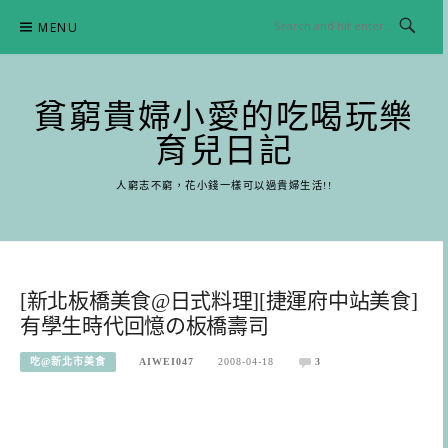
Skip
MENU
to
content
貧窮貴婦小愛的吃喝玩樂
育兒日記
人窮志不窮，花小錢一樣可以過貴婦生活!!
[新北板橋美食@日式料理][捷運府中站美食]
有學生時代回憶の板橋壽司
吃@新北市美食
AIWEI047
2008-04-18
3