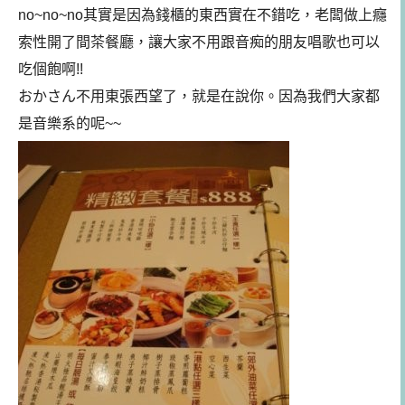
no~no~no其實是因為錢櫃的東西實在不錯吃，老闆做上癮
索性開了間茶餐廳，讓大家不用跟音痴的朋友唱歌也可以
吃個飽啊!!
おかさん不用東張西望了，就是在說你。因為我們大家都
是音樂系的呢~~