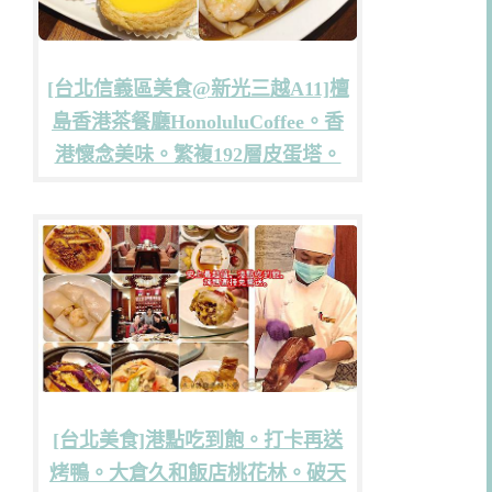
[台北信義區美食@新光三越A11]檀
島香港茶餐廳HonoluluCoffee。香
港懷念美味。繁複192層皮蛋塔。
[台北美食]港點吃到飽。打卡再送
烤鴨。大倉久和飯店桃花林。破天