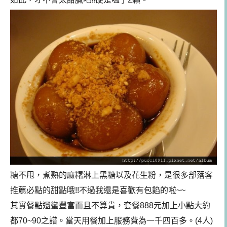
糖不甩，煮熟的麻糬淋上黑糖以及花生粉，是很多部落客
推薦必點的甜點哦!!不過我還是喜歡有包餡的啦~~
其實餐點還蠻豐富而且不算貴，套餐888元加上小點大約
都70~90之譜。當天用餐加上服務費為一千四百多。(4人)