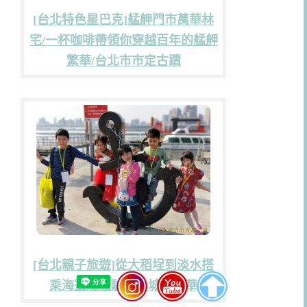
[台北特色星巴克]艋舺門市萬華林
宅/一杯咖啡帶領你穿越百年的艋舺
繁華/台北市市定古蹟
[台北親子旅遊]從大稻埕到淡水搭
乘海盜船體驗台北城的繁華