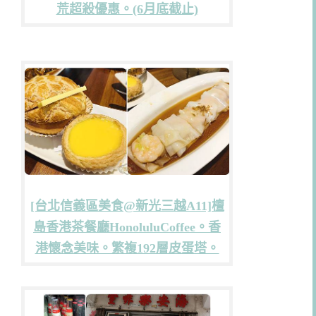
荒超殺優惠。(6月底截止)
[台北信義區美食@新光三越A11]檀
島香港茶餐廳HonoluluCoffee。香
港懷念美味。繁複192層皮蛋塔。