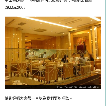
中山區[港點。]不唱歌也可以歡暢的美食~錢櫃茶餐廳
29.Mar.2008
聽到錢櫃大家都一直以為我們要約唱歌。