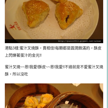
港點3樣:蜜汁叉燒酥，賣相佳!每顆都是圓潤飽滿的，酥皮
上閃爍著蛋汁的金光!!
蜜汁叉燒~~恩!我愛!酥皮~~恩!我愛!!不過就是不愛蜜汁叉燒
酥，所以沒吃