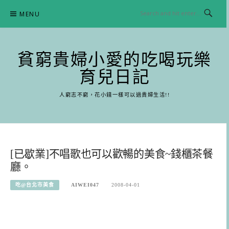
Skip
MENU
to
content
貧窮貴婦小愛的吃喝玩樂
育兒日記
人窮志不窮，花小錢一樣可以過貴婦生活!!
[已歇業]不唱歌也可以歡暢的美食~錢櫃茶餐
廳。
吃@台北市美食
AIWEI047
2008-04-01