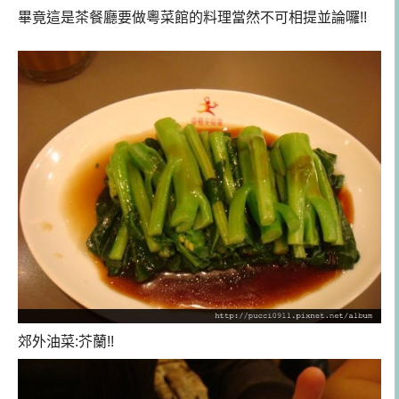
畢竟這是茶餐廳要做粵菜館的料理當然不可相提並論囉!!
郊外油菜:芥蘭!!