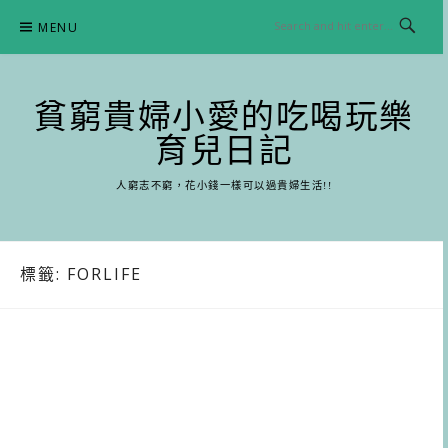
Skip
MENU
to
content
貧窮貴婦小愛的吃喝玩樂
育兒日記
人窮志不窮，花小錢一樣可以過貴婦生活!!
標籤:
FORLIFE