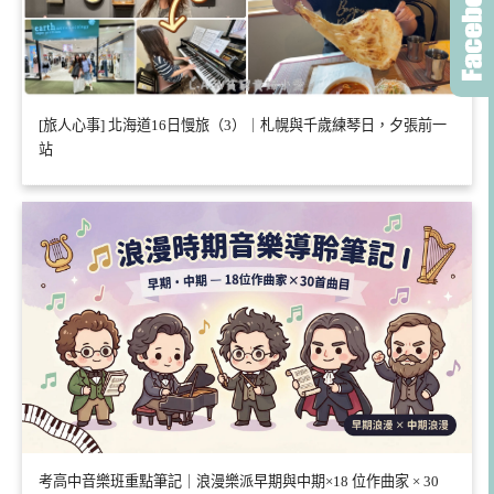
[旅人心事] 北海道16日慢旅（3）｜札幌與千歲練琴日，夕張前一
站
考高中音樂班重點筆記｜浪漫樂派早期與中期×18 位作曲家 × 30