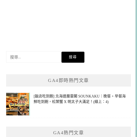
搜
尋
關
鍵
GA4即時熱門文章
字:
[飯店吃到飽] 北海道層雲閣 SOUNKAKU｜晚餐 + 早餐海
鮮吃到飽，松葉蟹 X 明太子大滿足！(線上：4)
GA4熱門文章