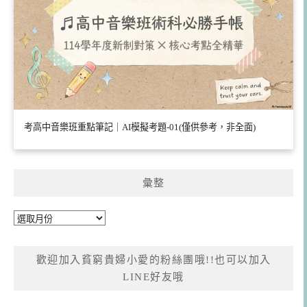
考高中音樂班重點筆記｜AI模擬考題-01(僅供參考，非全面)
彙整
彙
整
歡迎加入貧窮貴婦小愛的粉絲團哦!!也可以加入
LINE好友哦