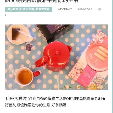
樂@購物♥好貨分享篇+特賣會情報
AIWEI047
2016-07-06
1
[部落客邀約][貧窮貴婦の優雅生活]FORLIFE童話風茶具組★
將便利跟優雅帶進你的生活 好多媽媽…