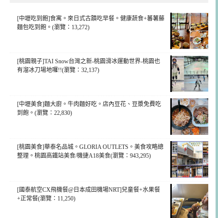
[中壢吃到飽]食寓。來日式古蹟吃早餐。健康蔬食+蕃薯藤
麵包吃到飽。(瀏覽：13,272)
[桃園親子]TAI Snow台灣之新-桃園滑冰運動世界-桃園也
有溜冰刀場地囉!!(瀏覽：32,137)
[中壢美食]麵大廚。牛肉麵好吃。店內豆花、豆漿免費吃
到飽。(瀏覽：22,830)
[桃園美食]華泰名品城。GLORIA OUTLETS。美食攻略總
整理。桃園高鐵站美食/機捷A18美食(瀏覽：943,295)
[國泰航空CX飛機餐@日本成田機場NRT]兒童餐+水果餐
+正常餐(瀏覽：11,250)