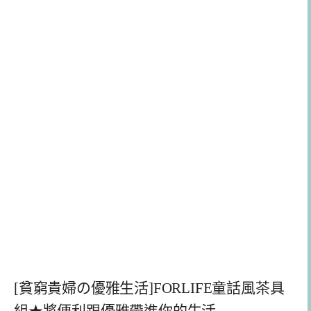
[貧窮貴婦の優雅生活]FORLIFE童話風茶具
組★將便利跟優雅帶進你的生活