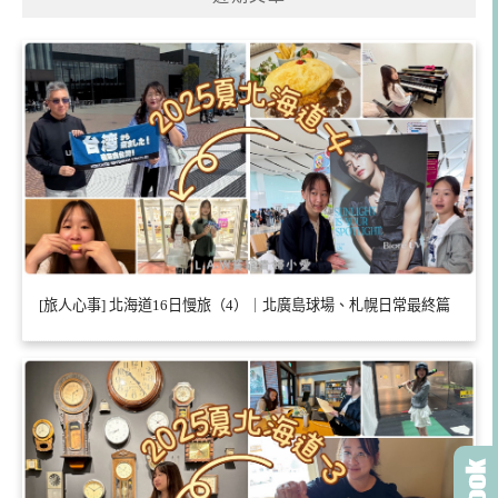
[旅人心事] 北海道16日慢旅（4）｜北廣島球場、札幌日常最終篇