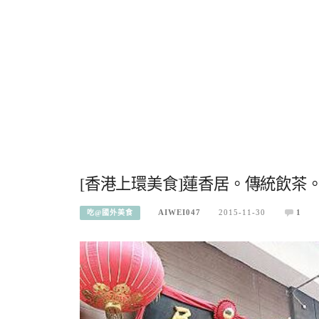
[香港上環美食]蓮香居。傳統飲茶。
AIWEI047
2015-11-30
1
吃@國外美食