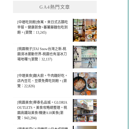
GA4熱門文章
[中壢吃到飽]食寓。來日式古蹟吃
早餐。健康蔬食+蕃薯藤麵包吃到
飽。(瀏覽：13,245)
[桃園親子]TAI Snow台灣之新-桃
園滑冰運動世界-桃園也有溜冰刀
場地囉!!(瀏覽：32,137)
[中壢美食]麵大廚。牛肉麵好吃。
店內豆花、豆漿免費吃到飽。(瀏
覽：22,826)
[桃園美食]華泰名品城。GLORIA
OUTLETS。美食攻略總整理。桃
園高鐵站美食/機捷A18美食(瀏
覽：943,294)