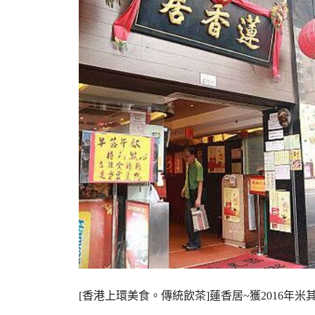
[香港上環美食。傳統飲茶]蓮香居~獲2016年米其林平