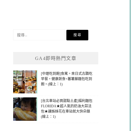
搜
尋
關
鍵
GA4即時熱門文章
字:
[中壢吃到飽]食寓。來日式古蹟吃
早餐。健康蔬食+蕃薯藤麵包吃到
飽。(線上：1)
[台北車站必買甜點土產]福利麵包
FLORIDA★超人氣的奶油大蒜法
包★讓姊妹花在車站就大快朵頤
(線上：1)