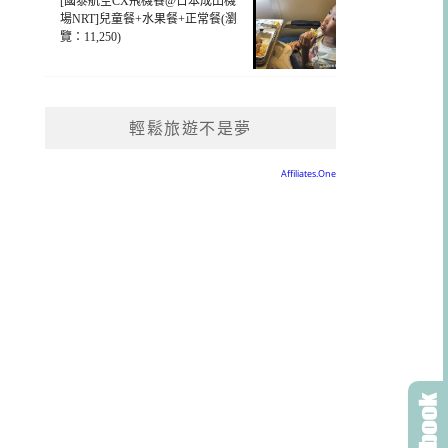
[國泰航空CX飛機餐@日本成田機
場NRT]兒童餐+水果餐+正常餐(瀏
覽：11,250)
輕鬆旅遊不是夢