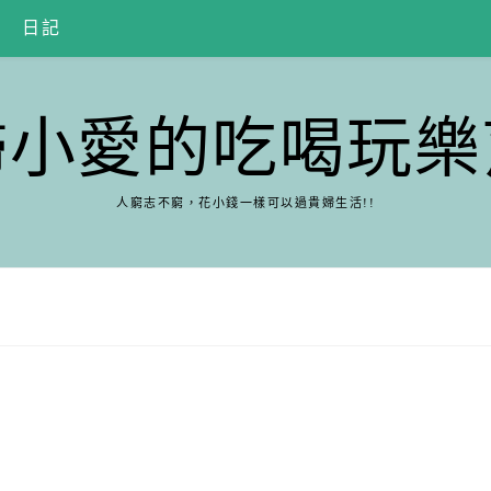
日記
婦小愛的吃喝玩樂
人窮志不窮，花小錢一樣可以過貴婦生活!!