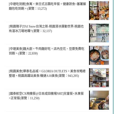
[中壢吃到飽]食寓。來日式古蹟吃早餐。健康蔬食+蕃薯藤
麵包吃到飽。(瀏覽：13,272)
[桃園親子]TAI Snow台灣之新-桃園滑冰運動世界-桃園也
有溜冰刀場地囉!!(瀏覽：32,137)
[中壢美食]麵大廚。牛肉麵好吃。店內豆花、豆漿免費吃
到飽。(瀏覽：22,830)
[桃園美食]華泰名品城。GLORIA OUTLETS。美食攻略總
整理。桃園高鐵站美食/機捷A18美食(瀏覽：943,295)
[國泰航空CX飛機餐@日本成田機場NRT]兒童餐+水果餐
+正常餐(瀏覽：11,250)