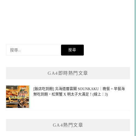
搜
尋
關
鍵
GA4即時熱門文章
字:
[飯店吃到飽] 北海道層雲閣 SOUNKAKU｜晚餐 + 早餐海
鮮吃到飽，松葉蟹 X 明太子大滿足！(線上：3)
GA4熱門文章