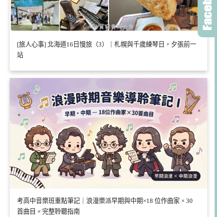
[旅人心事] 北海道16日慢旅（3）｜札幌與千歲練琴日，夕張前一
站
考高中音樂班重點筆記｜浪漫樂派早期與中期×18 位作曲家 × 30
首曲目 × 完整聆聽指南