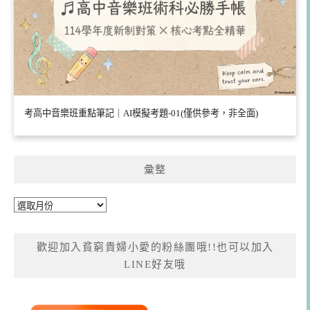
考高中音樂班重點筆記｜AI模擬考題-01(僅供參考，非全面)
彙整
彙
整
歡迎加入貧窮貴婦小愛的粉絲團哦!!也可以加入
LINE好友哦