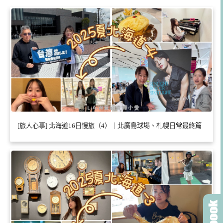
[旅人心事] 北海道16日慢旅（4）｜北廣島球場、札幌日常最終篇