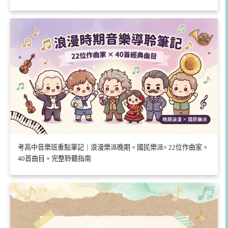
考高中音樂班重點筆記｜浪漫樂派晚期 × 國民樂派× 22位作曲家 ×
40首曲目 × 完整聆聽指南