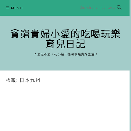
Skip
MENU
to
content
貧窮貴婦小愛的吃喝玩樂
育兒日記
人窮志不窮，花小錢一樣可以過貴婦生活!!
標籤:
日本九州