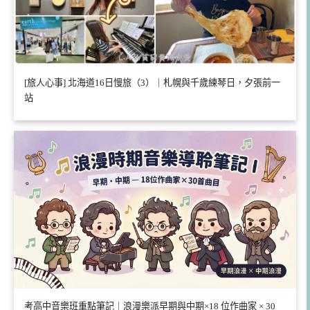
[旅人心事] 北海道16日慢旅（3）｜札幌與千歲練琴日，夕張前一
站
考高中音樂班重點筆記｜浪漫樂派早期與中期×18 位作曲家 × 30