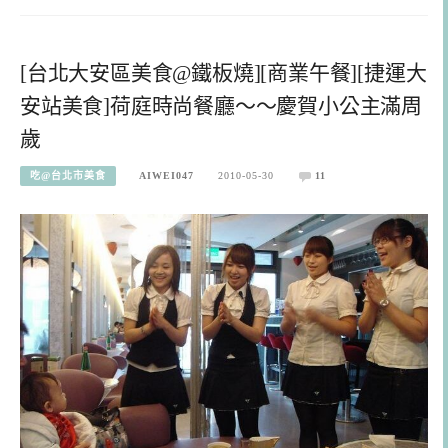
[台北大安區美食@鐵板燒][商業午餐][捷運大
安站美食]荷庭時尚餐廳～～慶賀小公主滿周
歲
吃@台北市美食
AIWEI047
2010-05-30
11