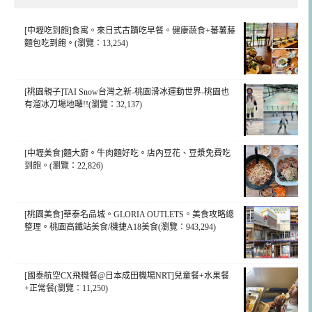
[中壢吃到飽]食寓。來日式古蹟吃早餐。健康蔬食+蕃薯藤
麵包吃到飽。(瀏覽：13,254)
[桃園親子]TAI Snow台灣之新-桃園滑冰運動世界-桃園也
有溜冰刀場地囉!!(瀏覽：32,137)
[中壢美食]麵大廚。牛肉麵好吃。店內豆花、豆漿免費吃
到飽。(瀏覽：22,826)
[桃園美食]華泰名品城。GLORIA OUTLETS。美食攻略總
整理。桃園高鐵站美食/機捷A18美食(瀏覽：943,294)
[國泰航空CX飛機餐@日本成田機場NRT]兒童餐+水果餐
+正常餐(瀏覽：11,250)