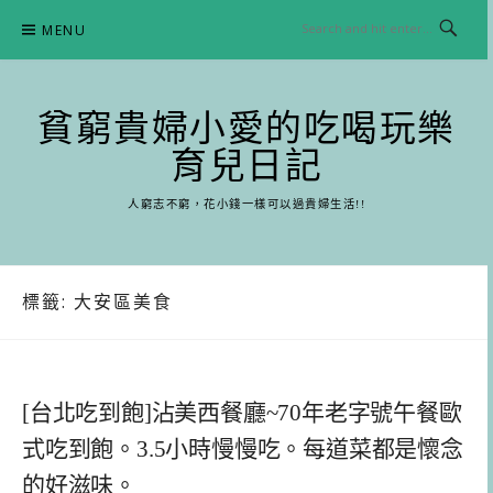
Skip
MENU
to
content
貧窮貴婦小愛的吃喝玩樂
育兒日記
人窮志不窮，花小錢一樣可以過貴婦生活!!
標籤:
大安區美食
[台北吃到飽]沾美西餐廳~70年老字號午餐歐
式吃到飽。3.5小時慢慢吃。每道菜都是懷念
的好滋味。