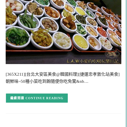
[365X211][台北大安區美食@韓國料理][捷運忠孝敦化站美食]
朝鮮味~50種小菜吃到飽隨便你吃免驚&nb…
CONTINUE READING