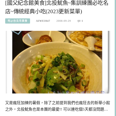
[國父紀念館美食]北投魷魚~集訓練團必吃名
店~傳統經典小吃(2023更新菜單)
吃@台北市美食
AIWEI047
2008-09-29
1
又是瘋狂加練的暑假，除了之前提到我們也瘋狂去的新華小館
之外，北投魷魚也是本團的最愛!! 可以連吃個5天都沒問題…