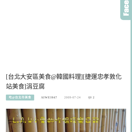
[台北大安區美食@韓國料理][捷運忠孝敦化
站美食]涓豆腐
吃@台北市美食
AIWEI047
2009-07-24
2