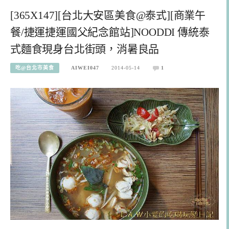
[365X147][台北大安區美食@泰式][商業午
餐/捷運捷運國父紀念館站]NOODDI 傳統泰
式麵食現身台北街頭，消暑良品
吃@台北市美食
AIWEI047
2014-05-14
1