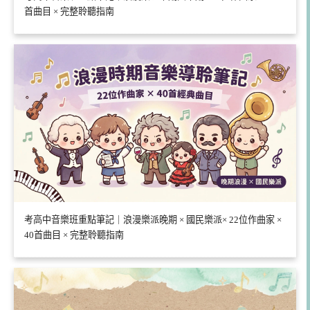
首曲目 × 完整聆聽指南
考高中音樂班重點筆記｜浪漫樂派晚期 × 國民樂派× 22位作曲家 ×
40首曲目 × 完整聆聽指南