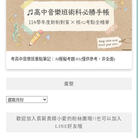
考高中音樂班重點筆記｜AI模擬考題-01(僅供參考，非全面)
彙整
彙
整
歡迎加入貧窮貴婦小愛的粉絲團哦!!也可以加入
LINE好友哦