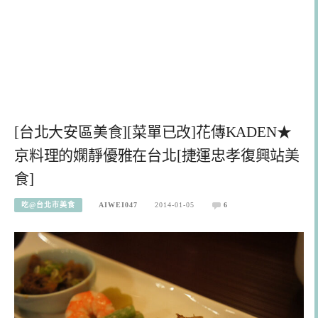
[台北大安區美食][菜單已改]花傳KADEN★
京料理的嫻靜優雅在台北[捷運忠孝復興站美
食]
吃@台北市美食
AIWEI047
2014-01-05
6