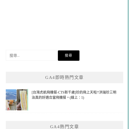
搜
尋
關
鍵
GA4即時熱門文章
字:
[台灣虎航飛機餐-CTS新千歲]珍的飛上天啦!!洪瑞珍三明
治真的好適合當飛機餐。(線上：1)
GA4熱門文章