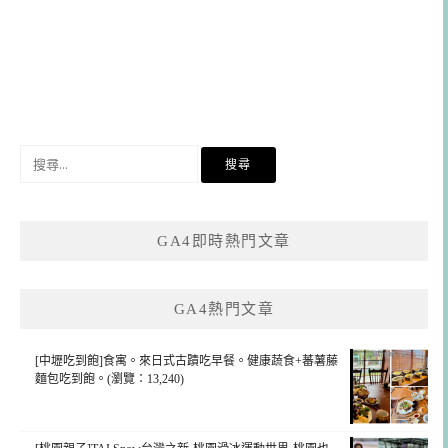
搜
尋
關
鍵
GA4即時熱門文章
字:
GA4熱門文章
[中壢吃到飽]食寓。來日式古蹟吃早餐。健康蔬食+蕃薯藤
麵包吃到飽。(瀏覽：13,240)