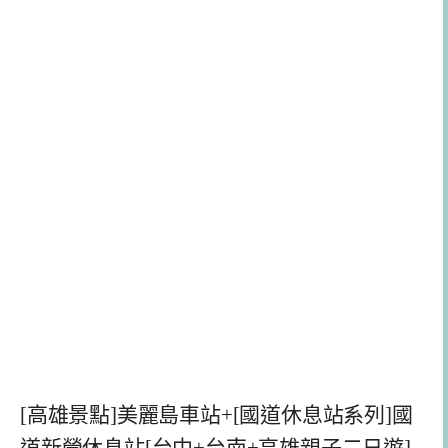
[高雄景點]美麗島車站+[國道休息站系列]國
道新營休息站[台中+台南+高雄親子二日遊]