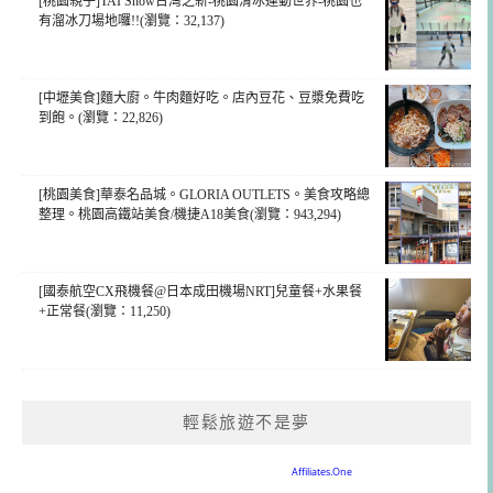
[桃園親子]TAI Snow台灣之新-桃園滑冰運動世界-桃園也
有溜冰刀場地囉!!(瀏覽：32,137)
[中壢美食]麵大廚。牛肉麵好吃。店內豆花、豆漿免費吃
到飽。(瀏覽：22,826)
[桃園美食]華泰名品城。GLORIA OUTLETS。美食攻略總
整理。桃園高鐵站美食/機捷A18美食(瀏覽：943,294)
[國泰航空CX飛機餐@日本成田機場NRT]兒童餐+水果餐
+正常餐(瀏覽：11,250)
輕鬆旅遊不是夢