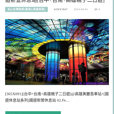
玩@台灣南部[嘉南&高雄屏東]
AIWEI047
2014-04-01
1
[365X091][台中+台南+高雄親子二日遊]@高雄美麗島車站+[國
道休息站系列]國道新營休息站 02.Fe…