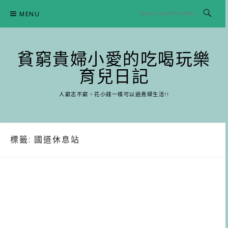
Skip
MENU
to
content
貧窮貴婦小愛的吃喝玩樂
育兒日記
人窮志不窮，花小錢一樣可以過貴婦生活!!
標籤:
國道休息站