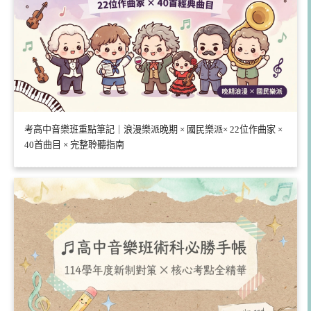
考高中音樂班重點筆記｜浪漫樂派晚期 × 國民樂派× 22位作曲家 ×
40首曲目 × 完整聆聽指南