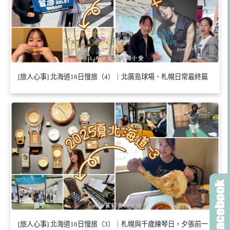
[旅人心事] 北海道16日慢旅（4）｜北廣島球場、札幌日常最終篇
[旅人心事] 北海道16日慢旅（3）｜札幌與千歲練琴日，夕張前一