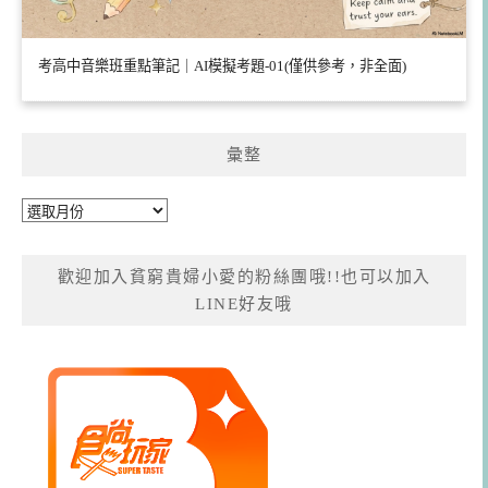
考高中音樂班重點筆記｜AI模擬考題-01(僅供參考，非全面)
彙整
彙
整
歡迎加入貧窮貴婦小愛的粉絲團哦!!也可以加入
LINE好友哦