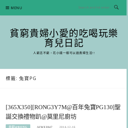
Skip
MENU
to
content
貧窮貴婦小愛的吃喝玩樂
育兒日記
人窮志不窮，花小錢一樣可以過貴婦生活!!
標籤:
兔寶PG
[365X350][RONG3Y7M@百年兔寶PG130]聖
誕交換禮物趴@莫里尼廚坊
日記@RONG
AIWEI047
2014-12-16