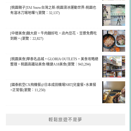
[桃園親子]TAI Snow台灣之新-桃園滑冰運動世界-桃園也
有溜冰刀場地囉!!(瀏覽：32,137)
[中壢美食]麵大廚。牛肉麵好吃。店內豆花、豆漿免費吃
到飽。(瀏覽：22,827)
[桃園美食]華泰名品城。GLORIA OUTLETS。美食攻略總
整理。桃園高鐵站美食/機捷A18美食(瀏覽：943,294)
[國泰航空CX飛機餐@日本成田機場NRT]兒童餐+水果餐
+正常餐(瀏覽：11,250)
輕鬆旅遊不是夢