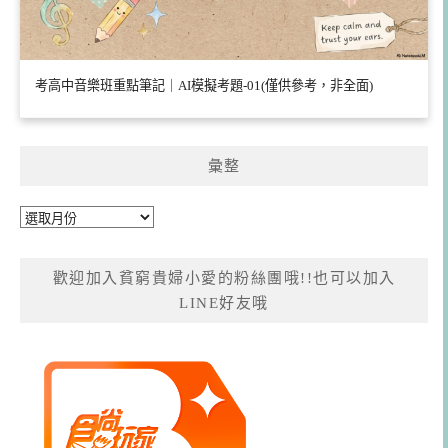
考高中音樂班重點筆記｜AI模擬考題-01(僅供參考，非全面)
彙整
彙
整
歡迎加入貧窮貴婦小愛的粉絲團哦!!也可以加入
LINE好友哦