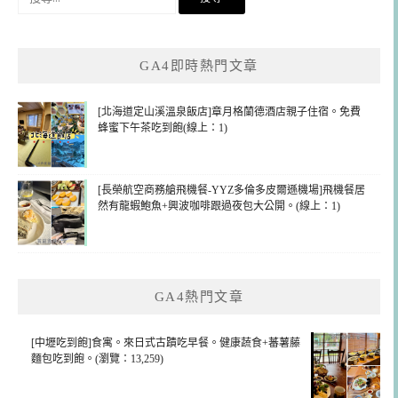
尋
關
鍵
GA4即時熱門文章
字:
[北海道定山溪溫泉飯店]章月格蘭德酒店親子住宿。免費
蜂蜜下午茶吃到飽(線上：1)
[長榮航空商務艙飛機餐-YYZ多倫多皮爾遜機場]飛機餐居
然有龍蝦鮑魚+興波咖啡跟過夜包大公開。(線上：1)
GA4熱門文章
[中壢吃到飽]食寓。來日式古蹟吃早餐。健康蔬食+蕃薯藤
麵包吃到飽。(瀏覽：13,259)