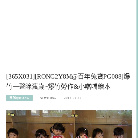
[365X031][RONG2Y8M@百年兔寶PG088]爆
竹一聲除舊歲~爆竹勞作&小噹噹繪本
日記@RONG
AIWEI047
2014-01-31