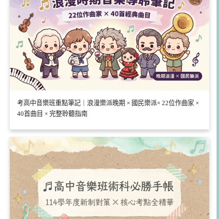
考高中音樂班重點筆記｜浪漫樂派晚期 × 國民樂派× 22位作曲家 ×
40首曲目 × 完整聆聽指南