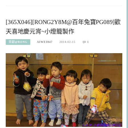
[365X046][RONG2Y8M@百年兔寶PG089]歡
天喜地慶元宵~小燈籠製作
日記@RONG
AIWEI047
2014-02-15
1