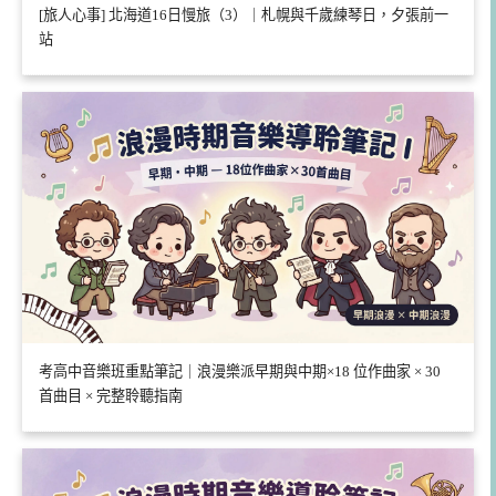
[旅人心事] 北海道16日慢旅（3）｜札幌與千歲練琴日，夕張前一
站
考高中音樂班重點筆記｜浪漫樂派早期與中期×18 位作曲家 × 30
首曲目 × 完整聆聽指南