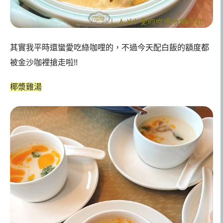
其實我平時還蠻愛吃綠咖哩的，不過今天配白飯的額度都
被金沙咖裡搶走啦!!
椰漿雞湯