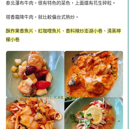
泰北瀑布牛肉，很有特色的菜色，上面還有花生碎粒。
塔香霜降牛肉，就比較偏台式熱炒。
酥炸果香魚片
、
紅咖哩魚片
、
香料辣炒澎湖小卷
、
清蒸檸
檬小卷