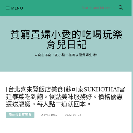
Skip
MENU
to
content
貧窮貴婦小愛的吃喝玩樂
育兒日記
人窮志不窮，花小錢一樣可以過貴婦生活!!
[台北喜來登飯店美食]蘇可泰SUKHOTHAI宮
廷泰菜吃到飽。餐點美味服務好。價格優惠
還送龍蝦。每人點二道就回本。
吃@台北市美食
AIWEI047
2022-06-22