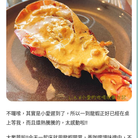
不囉嗦，其實是小愛遲到了，所以一到龍蝦正好已經在桌
上等我，而且還熱騰騰的，太感動啦!!
太奢華啦!!今天一起床就用龍蝦開胃，黃咖哩調味適中，不