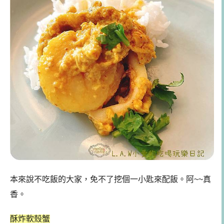
本來說不吃飯的大家，免不了挖個一小匙來配飯。阿~~真
香。
酥炸軟殼蟹