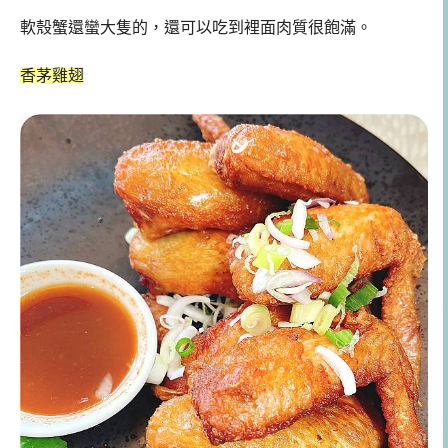
軟殼蟹還蠻大隻的，還可以吃到裡面肉質很飽滿。
香茅雞翅