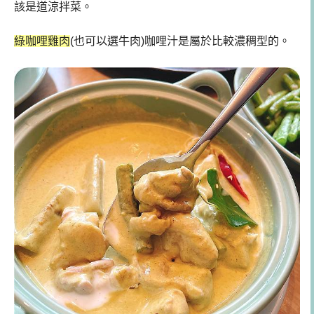
該是道涼拌菜。
綠咖哩雞肉
(也可以選牛肉)咖哩汁是屬於比較濃稠型的。