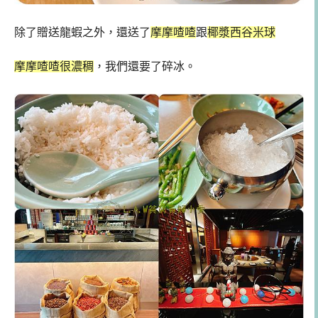
除了贈送龍蝦之外，還送了
摩摩喳喳
跟
椰漿西谷米球
摩摩喳喳很濃稠
，我們還要了碎冰。