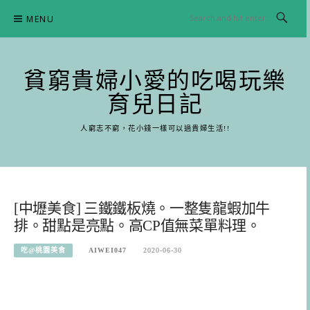
Skip
MENU
to
content
貧窮貴婦小愛的吃喝玩樂
育兒日記
人窮志不窮，花小錢一樣可以過貴婦生活!!
[中壢美食] 三鐵鐵板燒。一整隻龍蝦加牛
排。甜點是亮點。高CP值無菜單料理。
吃@桃園美食
AIWEI047
2020-06-30