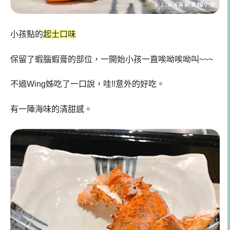
小孩點的
起士口味
保留了蝦腦蝦膏的部位，一開始小孩一直唉呦唉呦叫~~~
不過Wing姊吃了一口說，哇!!意外的好吃。
有一陣海味的清甜感。