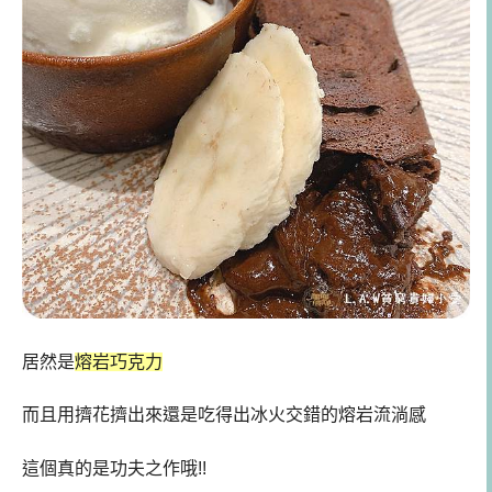
居然是
熔岩巧克力
而且用擠花擠出來還是吃得出冰火交錯的熔岩流淌感
這個真的是功夫之作哦!!