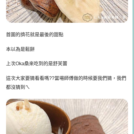
首圖的擠花就是最後的甜點
本以為是鬆餅
上次Oka桑來吃到的是舒芙蕾
這次大家要猜看看嗎??當場師傅做的時候要我們猜，我們
都沒猜到ㄟ