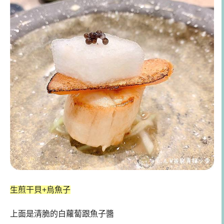
生煎干貝+烏魚子
上面是清脆的白蘿蔔跟魚子醬