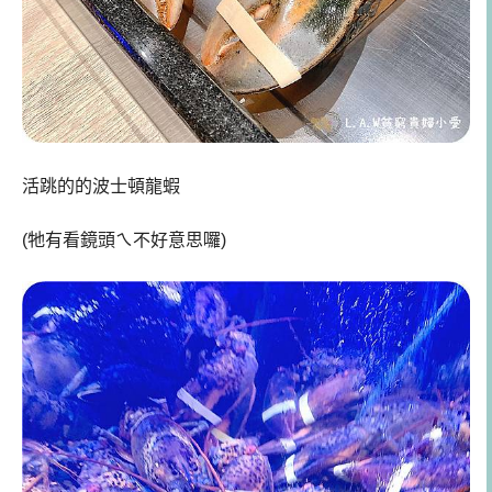
活跳的的波士頓龍蝦
(牠有看鏡頭ㄟ不好意思囉)