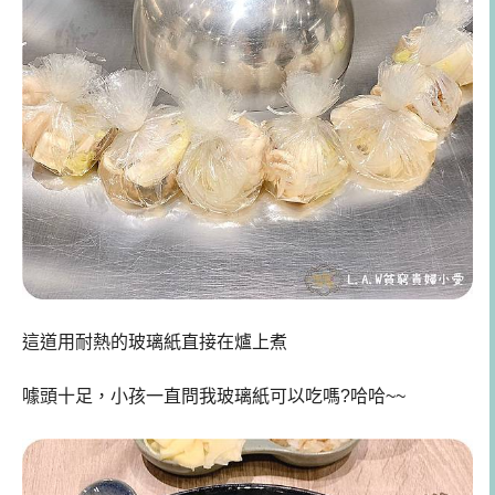
這道用耐熱的玻璃紙直接在爐上煮
噱頭十足，小孩一直問我玻璃紙可以吃嗎?哈哈~~