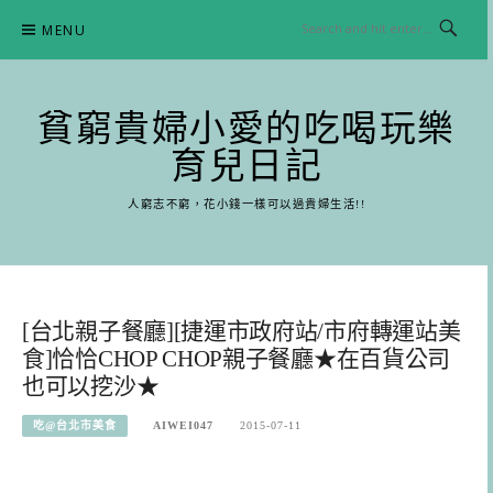
Skip
MENU
to
content
貧窮貴婦小愛的吃喝玩樂
育兒日記
人窮志不窮，花小錢一樣可以過貴婦生活!!
[台北親子餐廳][捷運市政府站/市府轉運站美
食]恰恰CHOP CHOP親子餐廳★在百貨公司
也可以挖沙★
吃@台北市美食
AIWEI047
2015-07-11