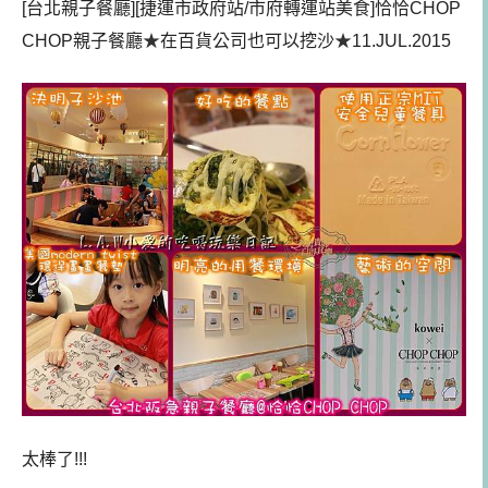
[台北親子餐廳][捷運市政府站/市府轉運站美食]恰恰CHOP
CHOP親子餐廳
★
在百貨公司也可以挖沙
★
11.JUL.2015
太棒了!!!