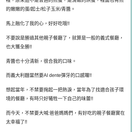
裡，原來這不是普通的煎蛋，是滑嫩的烘蛋，裡面包有煎
的嫩嫩的蛋/起士/松子玉米/青醬。
馬上融化了我的心，好好吃哦!!
不要說是勝過其他親子餐廳了，就算是一般的義式餐廳，
也大獲全勝!!
青醬也十分清新，很合我的口味。
而義大利麵當然要
Al dente
彈牙的口感囉!!
想起當年，不禁要掬起一把熱淚，當年為了找適合孩子環
境的餐廳，有時只好犧牲一下自己的味蕾!!
而今天，不禁要大喊:爸爸媽媽們，有好吃的親子餐廳實在
太幸福了!!