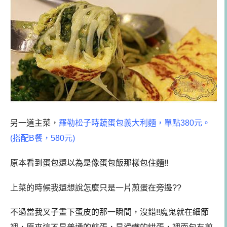
另一道主菜，
羅勒松子時蔬蛋包義大利麵，單點380元。
(搭配B餐，580元)
原本看到蛋包還以為是像蛋包飯那樣包住麵!!
上菜的時候我還想說怎麼只是一片煎蛋在旁邊??
不過當我叉子畫下蛋皮的那一瞬間，沒錯!!魔鬼就在細節