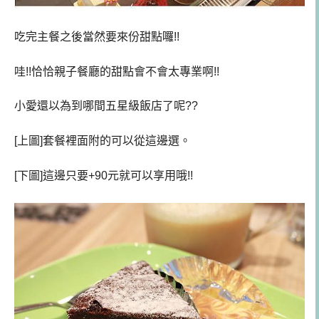
吃完主餐之後當然要來份甜點囉!!
哇!!恰恰親子餐廳的甜點會不會太專業啊!!
小愛還以為到哪間五星級飯店了呢??
[上圖]套餐裡面附的可以從這邊選。
[下圖]這邊只要+90元就可以享用哦!!