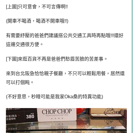
[上圖]只可意會，不可言傳啊!!
(開車不喝酒，喝酒不開車哦!!)
有需要紓壓的爸爸們建議搭公共交通工具時再點哦!!!還好
這邊交通很方便。
[下圖]來逛百貨不再是爸爸們愁眉苦臉的苦差事。
來到台北阪急恰恰親子餐廳，不只可以輕鬆用餐，居然還
可以打個盹。
(不好意思，秒睡可能是我家Oka桑的特異功能)