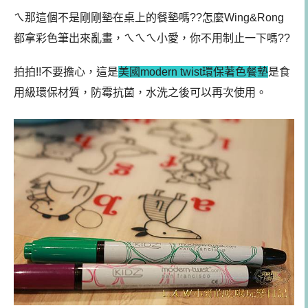
ㄟ那這個不是剛剛墊在桌上的餐墊嗎??怎麼Wing&Rong
都拿彩色筆出來亂畫，ㄟㄟㄟ小愛，你不用制止一下嗎??
拍拍!!不要擔心，這是
美國modern twist環保著色餐墊
是食
用級環保材質，防霉抗菌，水洗之後可以再次使用。