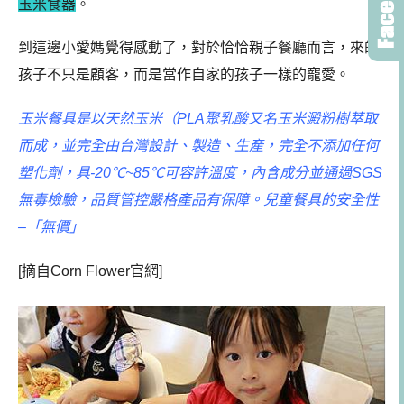
玉米食器
。
到這邊小愛媽覺得感動了，對於恰恰親子餐廳而言，來的
孩子不只是顧客，而是當作自家的孩子一樣的寵愛。
玉米餐具是以天然玉米（PLA聚乳酸又名玉米澱粉樹萃取
而成，並完全由台灣設計、製造、生產，完全不添加任何
塑化劑，具-20℃~85℃可容許溫度，內含成分並通過SGS
無毒檢驗，品質管控嚴格產品有保障。兒童餐具的安全性
–「無價」
[摘自Corn Flower官網]