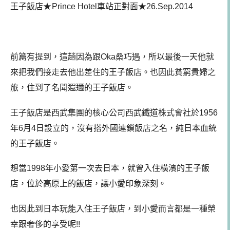
王子飯店
★
Prince Hotel車站正對面★26.Sep.2014
前篇有提到，這趟因為跟Oka桑巧遇，所以最後一天他就
來把我們接走去他出差住的王子飯店。也因此貧窮貴婦之
旅，住到了名聞遐邇的王子飯店。
王子飯店是西武集團的核心公司西武鐵道株式會社於1956
年6月4日設立的，沒有搭外國連鎖飯店之名，純日本血統
的王子飯店。
想當1998年小愛第一次去日本，就曾入住橫濱的王子飯
店，位於高原上的飯店，讓小愛印象深刻。
也因此到日本玩能入住王子飯店，到小愛而言都是一種榮
幸跟奢侈的享受呢!!