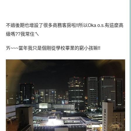
不過後期也增設了很多商務客房啦!!所以Oka o.s.有這麼高
級嗎??我常住ㄟ
ㄞ~~~當年我只是個剛從學校畢業的窮小孩嘛!!