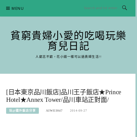
Skip
MENU
to
content
貧窮貴婦小愛的吃喝玩樂
育兒日記
人窮志不窮，花小錢一樣可以過貴婦生活!!
[日本東京品川飯店]品川王子飯店★Prince
Hotel★Annex Tower/品川車站正對面/
玩@國外飯店分享
AIWEI047
2014-09-27