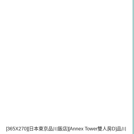
[365X270][日本東京品川飯店][
Annex Tower雙人房D
]品川