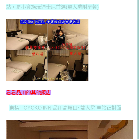
站，是小資族玩迪士尼首選(單人房附早餐)
看看品川的其他飯店
東橫 TOYOKO INN 品川高輪口~雙人房 車站正對面