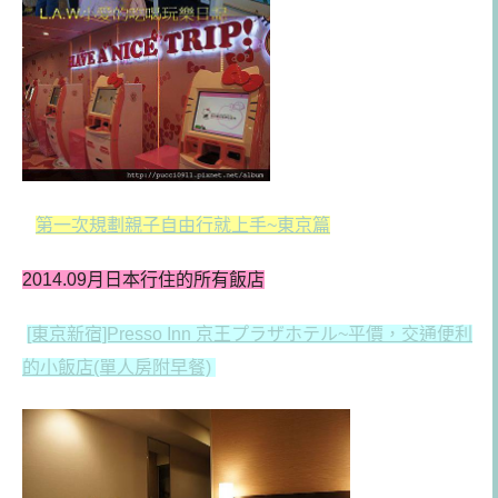
第一次規劃親子自由行就上手~東京篇
2014.09月日本行住的所有飯店
[東京新宿]Presso Inn
京王プラザホテル
~平價，交通便利
的小飯店(單人房附早餐)