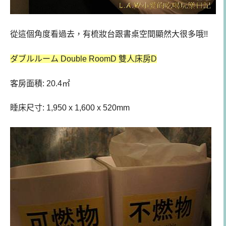
從這個角度看過去，有梳妝台跟書桌空間顯然大很多哦!!
ダブルルーム Double RoomD 雙人床房D
客房面積: 20.4㎡
睡床尺寸: 1,950 x 1,600 x 520mm