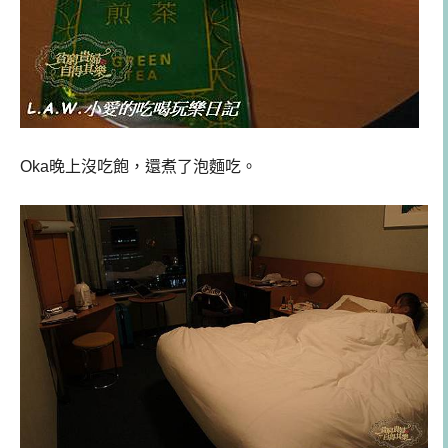
Oka晚上沒吃飽，還煮了泡麵吃。