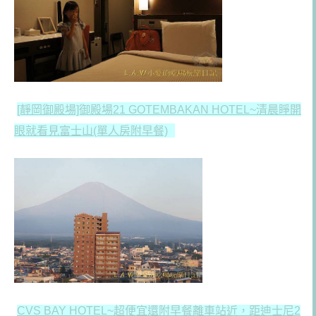
[靜岡御殿場]御殿場21 GOTEMBAKAN HOTEL~清晨睜開
眼就看見富士山(單人房附早餐)
CVS BAY HOTEL~超便宜還附早餐離車站近，距迪士尼2