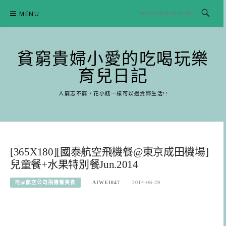
Skip
MENU
to
content
貧窮貴婦小愛的吃喝玩樂
育兒日記
人窮志不窮，花小錢一樣可以過貴婦生活!!
[365X180][國泰航空飛機餐@東京成田機場]
兒童餐+水果特別餐Jun.2014
吃@航空公司飛機餐美食
AIWEI047
2014-06-29