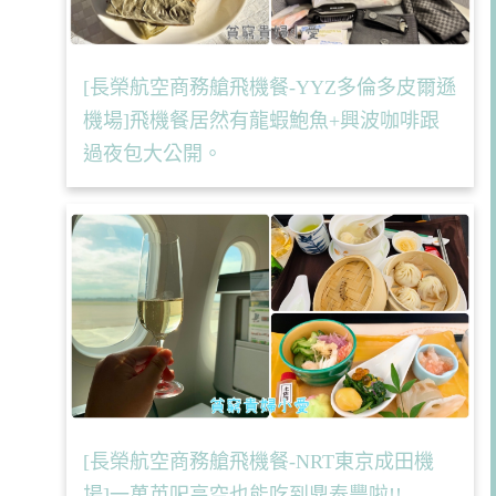
[長榮航空商務艙飛機餐-YYZ多倫多皮爾遜
機場]飛機餐居然有龍蝦鮑魚+興波咖啡跟
過夜包大公開。
[長榮航空商務艙飛機餐-NRT東京成田機
場]一萬英呎高空也能吃到鼎泰豐啦!!