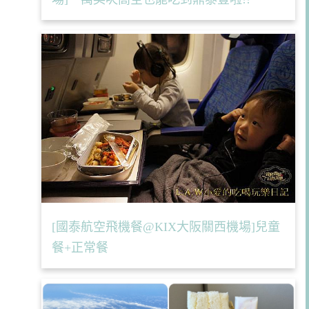
[國泰航空飛機餐@KIX大阪關西機場]兒童
餐+正常餐