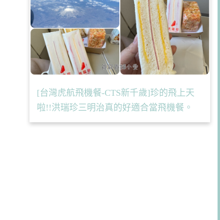
[台灣虎航飛機餐-CTS新千歲]珍的飛上天
啦!!洪瑞珍三明治真的好適合當飛機餐。