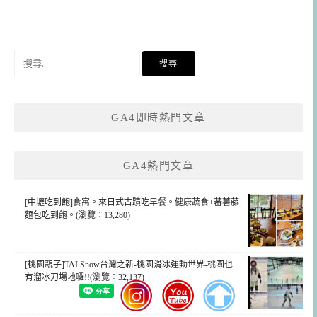
搜
尋
關
鍵
GA4即時熱門文章
字:
GA4熱門文章
[中壢吃到飽]食寓。來日式古蹟吃早餐。健康蔬食+蕃薯藤
麵包吃到飽。(瀏覽：13,280)
[桃園親子]TAI Snow台灣之新-桃園滑冰運動世界-桃園也
有溜冰刀場地囉!!(瀏覽：32,137)