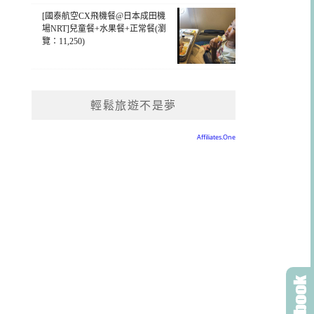
[國泰航空CX飛機餐@日本成田機
場NRT]兒童餐+水果餐+正常餐(瀏
覽：11,250)
輕鬆旅遊不是夢