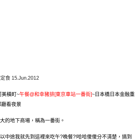
 15.Jun.2012
阿美橫町
~
午餐@和幸豬排[東京車站一番街]
~
日本橋日本金融重
都廳看夜景
大的地下商場，稱為一番街。
以中途我就先到這裡來吃午?晚餐?!哈哈傻傻分不清楚，搞到