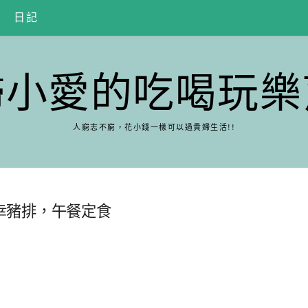
日記
婦小愛的吃喝玩樂
人窮志不窮，花小錢一樣可以過貴婦生活!!
]和幸豬排，午餐定食