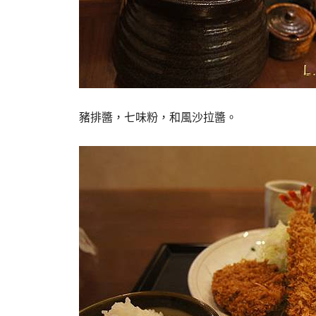
豬排醬，七味粉，和風沙拉醬。