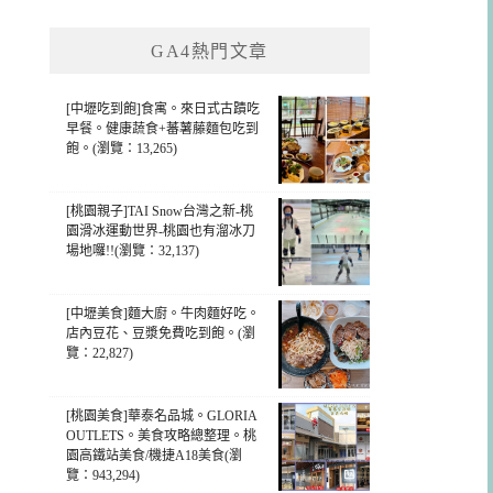
GA4熱門文章
[中壢吃到飽]食寓。來日式古蹟吃
早餐。健康蔬食+蕃薯藤麵包吃到
飽。(瀏覽：13,265)
[桃園親子]TAI Snow台灣之新-桃
園滑冰運動世界-桃園也有溜冰刀
場地囉!!(瀏覽：32,137)
[中壢美食]麵大廚。牛肉麵好吃。
店內豆花、豆漿免費吃到飽。(瀏
覽：22,827)
[桃園美食]華泰名品城。GLORIA
OUTLETS。美食攻略總整理。桃
園高鐵站美食/機捷A18美食(瀏
覽：943,294)