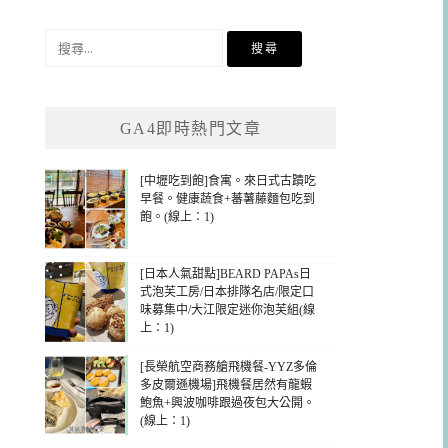
搜
尋
關
鍵
GA4即時熱門文章
字:
[中壢吃到飽]食寓。來日式古蹟吃
早餐。健康蔬食+蕃薯藤麵包吃到
飽。(線上：1)
[日本人氣甜點]BEARD PAPAs日
式泡芙工房/日本排隊名店/限定口
味募集中/大江限定迷你泡芙組(線
上：1)
[長榮航空商務艙飛機餐-YYZ多倫
多皮爾遜機場]飛機餐居然有龍蝦
鮑魚+興波咖啡跟過夜包大公開。
(線上：1)