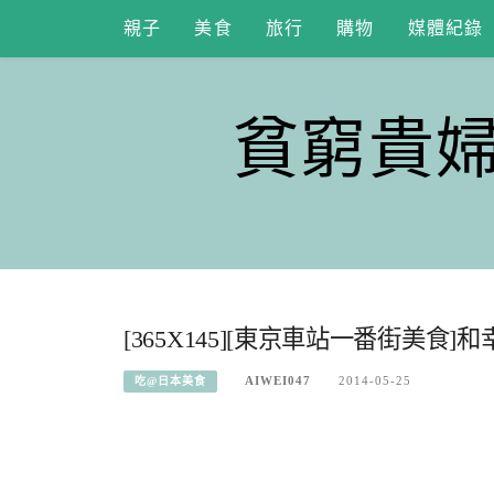
Skip
親子
美食
旅行
購物
媒體紀錄
to
content
貧窮貴
[365X145][東京車站一番街美食
AIWEI047
2014-05-25
吃@日本美食