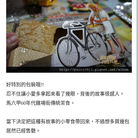
好特別的包裝哦!!
忍不住讓小愛多拿起來看了幾眼，背後的故事很感人。
馬六甲60年代雞場
街
傳統茶食。
當下決定把這種有故事的小零食帶回來，不過想多買幾包
居然已經售磬。