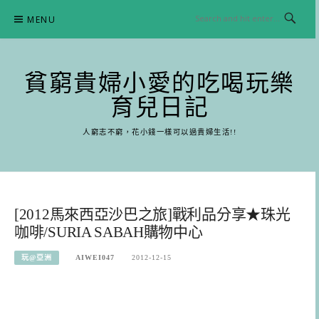
Skip
MENU
to
content
貧窮貴婦小愛的吃喝玩樂
育兒日記
人窮志不窮，花小錢一樣可以過貴婦生活!!
[2012馬來西亞沙巴之旅]戰利品分享★珠光
咖啡/SURIA SABAH購物中心
玩@亞洲
AIWEI047
2012-12-15