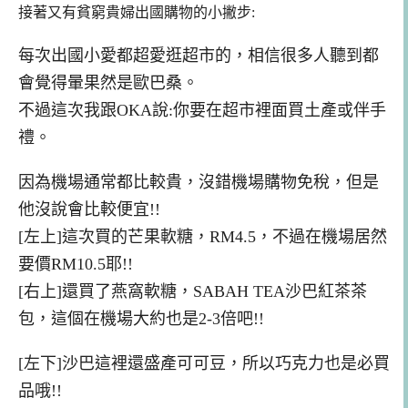
接著又有貧窮貴婦出國購物的小撇步:
每次出國小愛都超愛逛超市的，
相信很多人聽到都
會覺得暈
果然是歐巴桑。
不過這次我跟OKA說:你要在超市裡面買土產
或伴手
禮。
因為機場通常都比較貴，沒錯機場購物免稅
，但是
他
沒說會比較便宜!!
[左上]這次買的芒果軟糖，RM4.5，不過在機場居然
要價RM10.5
耶!!
[右上]還買了燕窩軟糖
，
SABAH TEA
沙巴紅茶茶
包，這個在機場大約也是2-3倍吧
!!
[左下]沙巴這裡還盛產可可豆，所以巧克力也是必買
品哦!!