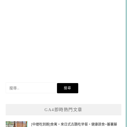
搜
尋
關
鍵
GA4即時熱門文章
字:
[中壢吃到飽]食寓。來日式古蹟吃早餐。健康蔬食+蕃薯藤