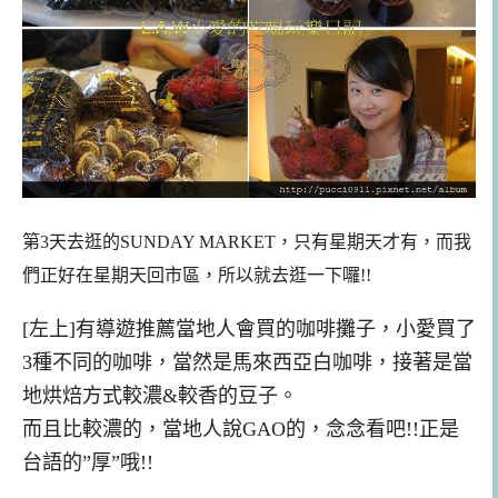
第3天去逛的SUNDAY MARKET，只有星期天才有，而我
們正好在星期天回市區，所以就去逛一下囉!!
[左上]有導遊推薦當地人會買的咖啡攤子
，小愛買了
3種不同的咖啡，當然是馬來西亞白咖啡，接著是當
地烘焙方式較濃&較香的豆子。
而且比較濃的，當地人說
G
AO的
，念念看吧!!正是
台語的”厚”哦!!