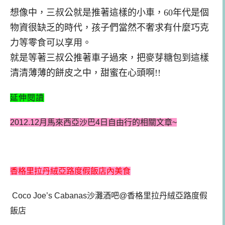
想像中，三叔公就是
推
著這樣的小車
，
60年代是個
物資很缺乏的時代，孩子們當然不奢求有什麼巧克
力等零食可以享用。
就是等著三叔公推著車子過來，把麥芽糖包到這樣
清清薄薄的餅皮之中，甜蜜在心頭啊!!
延伸閱讀
2012.12月馬來西亞沙巴4日自由行的相關文章~
香格里拉丹絨亞路度假飯店內美食
Coco Joe’s Cabanas沙灘酒吧@香格里拉丹絨亞路度假
飯店