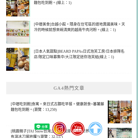
麵包吃到飽。(線上：1)
[中壢美食]台越小館。隱身在住宅區的道地異國美味。天
冷的時候就想來碗清爽的越南牛肉河粉。(線上：1)
[日本人氣甜點]BEARD PAPAs日式泡芙工房/日本排隊名
店/限定口味募集中/大江限定迷你泡芙組(線上：1)
GA4熱門文章
[中壢吃到飽]食寓。來日式古蹟吃早餐。健康蔬食+蕃薯藤
麵包吃到飽。(瀏覽：13,259)
[桃園親子]TAI Snow台灣之新-桃園滑冰運動世界-桃園也
有溜冰刀場地囉!!(瀏覽：32,137)