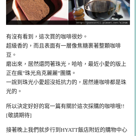
有沒有看到，這次買的咖啡很妙。
超級
香
的
，而且表面有一層像焦糖
裹著整顆咖啡
豆。
磨
出來，居然還閃著珠光，哈哈，最近小愛的版上
正在瘋”珠光烏克麗麗”團購。
一說到珠光小愛超沒抵抗力的，居然連咖啡都是珠
光的
。
所以決定好好的寫一篇有關於這次採購的咖啡哦!!
[敬請期待]
接著晚上我們就步行到
HYATT
飯店
附近的購物中心