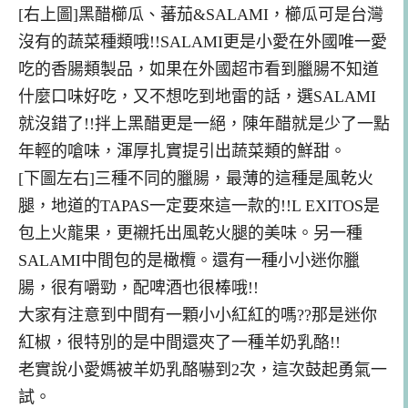
[右上圖]黑醋櫛瓜、蕃茄&SALAMI，櫛瓜可是台灣
沒有的蔬菜種類哦!!SALAMI更是小愛在外國唯一愛
吃的香腸類製品，如果在外國超市看到臘腸不知道
什麼口味好吃，又不想吃到地雷的話，選SALAMI
就沒錯了!!拌上黑醋更是一絕，陳年醋就是少了一點
年輕的嗆味，渾厚扎實提引出蔬菜類的鮮甜。
[下圖左右]三種不同的臘腸，最薄的這種是風乾火
腿，地道的TAPAS一定要來這一款的!!L EXITOS是
包上火龍果，更襯托出風乾火腿的美味。另一種
SALAMI中間包的是橄欖。還有一種小小迷你臘
腸，很有嚼勁，配啤酒也很棒哦!!
大家有注意到中間有一顆小小紅紅的嗎??那是迷你
紅椒，很特別的是中間還夾了一種羊奶乳酪!!
老實說小愛媽被羊奶乳酪嚇到2次，這次鼓起勇氣一
試。