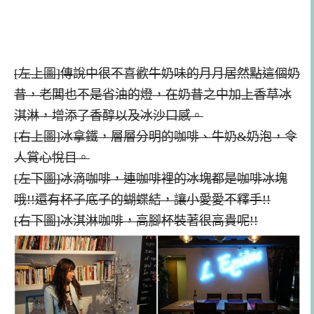
[左上圖]傳說中很不喜歡牛奶味的月月居然點這個奶
昔，老闆也不是省油的燈，在奶昔之中加上香草冰
淇淋，增添了香醇以及冰沙口感。
[右上圖]冰拿鐵，層層分明的咖啡、牛奶&奶泡，令
人賞心悅目。
[左下圖]冰滴咖啡，連咖啡裡的冰塊都是咖啡冰塊
哦!!還有杯子底子的蝴蝶結，讓小愛愛不釋手!!
[右下圖]冰淇淋咖啡，高腳杯裝著很高貴呢!!