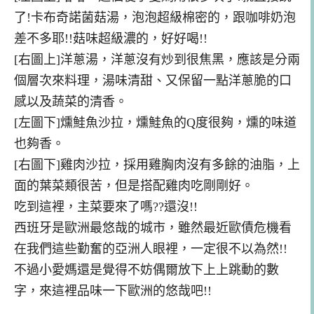
了!卡布奇諾菌菇湯，泡泡超級棉密的，跟咖啡奶泡
差不多耶!!菇味超級濃的，好好喝!!
[右圖上]洋蔥湯，洋蔥沒有炒到很焦黑，應該是分兩
個層次來料理，湯味清甜、又保留一點洋蔥脆的口
感以及蔬菜的清香。
[左圖下]燻鮭魚沙拉，燻鮭魚的Q度很夠，燻的味道
也夠香。
[右圖下]雞肉沙拉，採用雞胸肉沒有多餘的油脂，上
面的葉菜類很苦，但是搭配雞肉吃剛剛好。
吃到這裡，主菜要來了嗎??還沒!!
西班牙是歐洲最悠哉的城市，雖然最近歐債危機看
在我們這些勤奮的亞洲人眼裡，一定很不以為然!!
不過小愛媽還是覺得不妨偶爾放下上上跳動的數
字，來這裡品味一下歐洲的悠哉吧!!