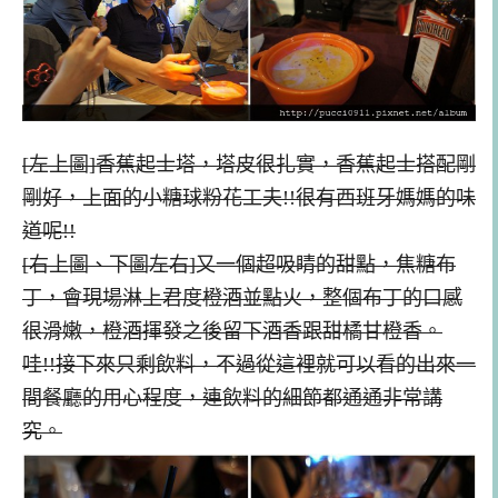
[左上圖]香蕉起士塔，塔皮很扎實，香蕉起士搭配剛
剛好，上面的小糖球粉花工夫!!很有西班牙媽媽的味
道呢!!
[右上圖、下圖左右]又一個超吸睛的甜點，焦糖布
丁，會現場淋上君度橙酒並點火，整個布丁的口感
很滑嫩，橙酒揮發之後留下酒香跟甜橘甘橙香。
哇!!接下來只剩飲料，不過從這裡就可以看的出來一
間餐廳的用心程度，連飲料的細節都通通非常講
究。