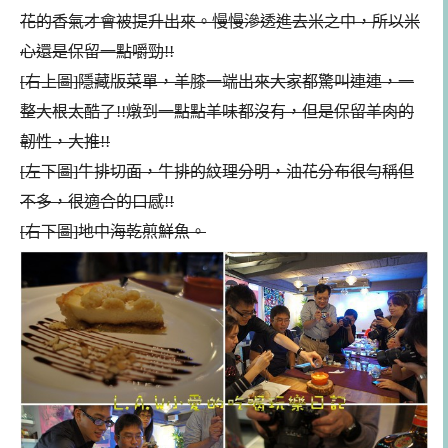
花的香氣才會被提升出來。慢慢滲透進去米之中，所以米
心還是保留一點嚼勁!!
[右上圖]隱藏版菜單，羊膝一端出來大家都驚叫連連，一
整大根太酷了!!燉到一點點羊味都沒有，但是保留羊肉的
韌性，大推!!
[左下圖]牛排切面，牛排的紋理分明，油花分布很勻稱但
不多，很適合的口感!!
[右下圖]地中海乾煎鮮魚。