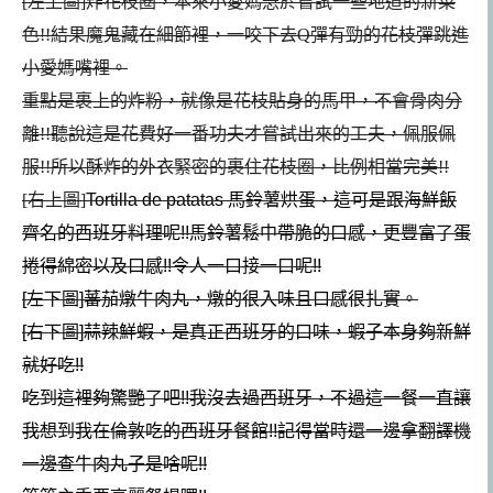
[左上圖]炸花枝圈，本來小愛媽急於嘗試一些地道的新菜
色!!結果魔鬼藏在細節裡，一咬下去Q彈有勁的花枝彈跳進
小愛媽嘴裡。
重點是裹上的炸粉，就像是花枝貼身的馬甲，不會骨肉分
離!!聽說這是花費好一番功夫才嘗試出來的工夫，佩服佩
服!!所以酥炸的外衣緊密的裹住花枝圈，比例相當完美!!
[右上圖]
Tortilla de patatas 馬鈴薯烘蛋，這可是跟海鮮飯
齊名的西班牙料理呢!!馬鈴薯鬆中帶脆的口感，更豐富了蛋
捲得綿密以及口感!!令人一口接一口呢!!
[左下圖]蕃茄燉牛肉丸，燉的很入味且口感很扎實。
[右下圖]蒜辣鮮蝦，是真正西班牙的口味，蝦子本身夠新鮮
就好吃!!
吃到這裡夠驚艷了吧!!我沒去過西班牙，不過這一餐一直讓
我想到我在倫敦吃的西班牙餐館!!記得當時還一邊拿翻譯機
一邊查牛肉丸子是啥呢!!