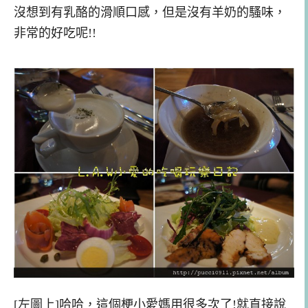
沒想到有乳酪的滑順口感，但是沒有羊奶的騷味，
非常的好吃呢!!
[左圖上]哈哈，這個梗小愛媽用很多次了!就直接說