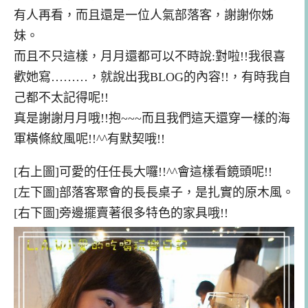
有人再看，而且還是一位人氣部落客
，
謝謝你姊
妹。
而且不只這樣，月月還都可以不時說:對啦!!我很喜
歡她寫………，就說出我BLOG的內容!!
，
有時我自
己都不太記得呢!!
真是謝謝月月哦!!抱~~~而且我們這天還穿一樣的海
軍橫條紋風呢!!^^有默契哦!!
[右上圖]可愛的任任長大囉!!^^會這樣看鏡頭呢!!
[左下圖]部落客聚會的長長桌子，是扎實的原木風。
[右下圖]旁邊擺賣著很多特色的家具哦!!