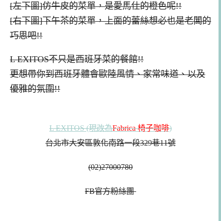
[左下圖]仿牛皮的菜單，是愛馬仕的橙色呢!!
[右下圖]下午茶的菜單，上面的蕾絲想必也是老闆的
巧思吧!!
L EXITOS不只是西班牙菜的餐館!!
更想帶你到西班牙體會歐陸風情、家常味道、以及
優雅的氛圍!!
L EXITOS (現改為
Fabrica 椅子咖啡
)
台北市大安區敦化南路一段329巷11號
(02)27000780
FB官方粉絲團