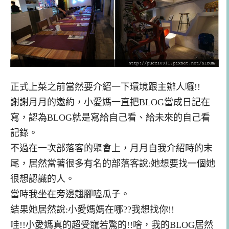
正式上菜之前當然要介紹一下環境跟主辦人囉!!
謝謝月月的邀約，小愛媽一直把BLOG當成日記在
寫，認為BLOG就是寫給自己看、給未來的自己看
記錄。
不過在一次部落客的聚會上，月月自我介紹時的末
尾，居然當著很多有名的部落客說:她想要找一個她
很想認識的人。
當時我坐在旁邊翹腳嗑瓜子。
結果她居然說:小愛媽媽在哪??我想找你!!
哇!!小愛媽真的超受寵若驚的!!啥，我的BLOG居然