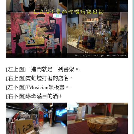
[左上圖]一進門就是一列書架。
[右上圖]霓虹燈打著的店名。
[左下圖]3Musician黑板畫。
[右下圖]琳瑯滿目的酒!!