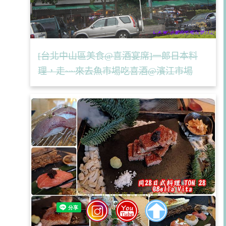
[台北中山區美食@喜酒宴席]一郎日本料
理，走~~來去魚市場吃喜酒@濱江市場