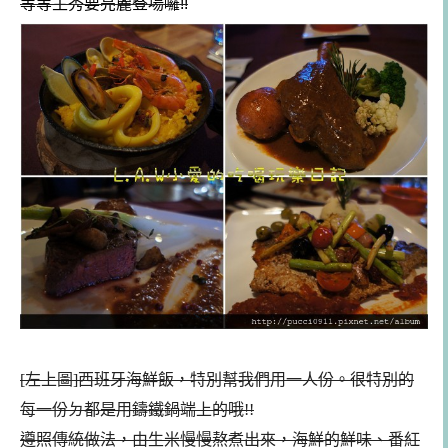
等等主秀要亮麗豋場囉!!
[左上圖]西班牙海鮮飯，特別幫我們用一人份。很特別的
每一份ㄉ都是用鑄鐵鍋端上的哦!!
遵照傳統做法，由生米慢慢熬煮出來，海鮮的鮮味、番紅