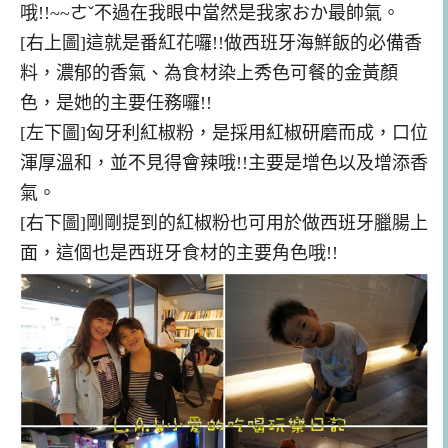
哦!!~~ㄜˇ不過在我眼中當然是我家おか
最帥氣。
[右上圖]這就是番紅花囉!!做西班牙海鮮飯的必備香
料，濃郁的香氣、為食材染上秀色可餐的金黃顏
色，是她的主要任務囉!!
[左下圖]匈牙利紅椒粉，是採用紅椒研磨而成，口位
渾厚溫和，並不見得會辣哦!!主要是增色以及增添香
氣。
[右下圖]剛剛提到的紅椒粉也可用於做西班牙臘腸上
面，這個也是西班牙食材的主要角色哦!!