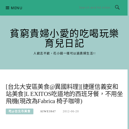
Skip
MENU
to
content
貧窮貴婦小愛的吃喝玩樂
育兒日記
人窮志不窮，花小錢一樣可以過貴婦生活!!
[台北大安區美食@異國料理][捷運信義安和
站美食]L EXITOS吃道地的西班牙餐，不用坐
飛機(現改為Fabrica 椅子咖啡)
吃@台北市美食
AIWEI047
2012-06-20