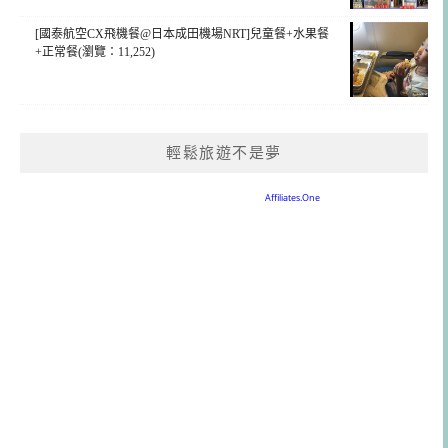
[國泰航空CX飛機餐@日本成田機場NRT]兒童餐+水果餐
+正常餐(瀏覽：11,252)
輕鬆旅遊不是夢