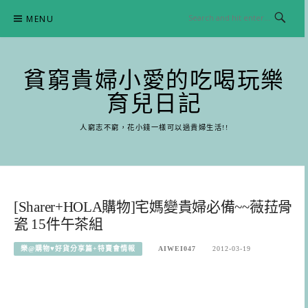
Skip
MENU
to
content
貧窮貴婦小愛的吃喝玩樂
育兒日記
人窮志不窮，花小錢一樣可以過貴婦生活!!
[Sharer+HOLA購物]宅媽變貴婦必備~~薇菈骨
瓷 15件午茶組
樂@購物♥好貨分享篇+特賣會情報
AIWEI047
2012-03-19