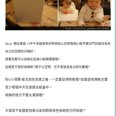
Hola
薇菈骨瓷 15件午茶組寄來的時很貼心的把每個小配件都分門別類且各有
自己的空間的分隔好。
接著全都可以收納在這個小紙箱裡面哦!!
這樣是不很好收納呢!!既不占空間、也不會很容易沾染灰塵哦!!
每次用完洗滌之後，一定要記得晾乾哦!!就算是有擦乾也要
貼心小提醒:
至少晾個半天在放進去紙盒中。
收納的地方不要太潮濕哦!!
大家是不是還是怕會沾染到廚房有些收納地方的味道??