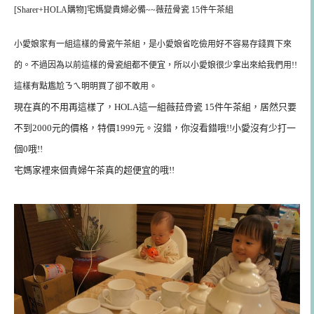
[Sharer+HOLA購物]宅媽變貴婦必備~~薇菈骨瓷 15件午茶組
小愛娘家有一組這樣的骨瓷午茶組，是小愛娘省吃儉用好不容易存錢買下來
的。不過因為以前這樣的骨瓷組都不便宜，所以小愛娘很少拿出來給我們用!!
。
這樣有點尷尬ㄋㄟ明明買了卻不敢用
現在真的不用再這樣了，HOLA這一組
薇菈骨瓷 15件午茶組，居然只要
不到2000元的價格，特價1999元。沒錯，你沒看錯哦!!小愛沒有少打一
個0哦!!
宅媽家裡來個貴婦午茶真的超便宜的哦!!