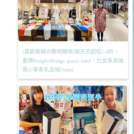
[貧窮貴婦の聰明購物]破天荒超低1.4折。
愛牌KnightsBridge queen label。仕女系英倫
風@華泰名品城Outlet