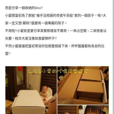
而是分享一個收納的Idea!!
小愛娘當初為了那組”幾乎沒用過的骨瓷午茶組”買的一個架子，哈!!大
家一定又想:蝦咪!!還要有一個專屬的架子。
不用啦!!小愛就是要分享其實那樣並不實用，一來占空間、二來很會沾
灰塵，除非大家沒事就喜愛擦杯子!!
不然小愛建議把當初寄貨的包裝整個留下來，杯杯盤盤都有各自的位
置!!