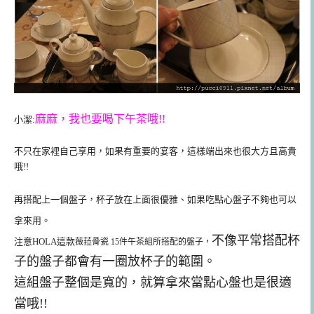
麻麻，我也要喝下午茶哦!!
小潔:
不只在家裡自己享用，如果有重要的宴客，這樣端出來也很大方且高貴
哦!!
再搭配上一個盤子，杯子放在上面很優雅、如果吃點心盤子不夠也可以
拿來用。
不像平常搭配杯
注意HOLA這款
薇菈骨瓷 15件午茶組所搭配的盤子，
子的盤子都會有一圈放杯子的範圍。
這組盤子整個是寬的，就算拿來當點心盤也是很適
當哦!!