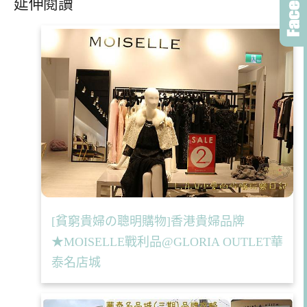
延伸閱讀
[貧窮貴婦の聰明購物]香港貴婦品牌
★MOISELLE戰利品@GLORIA OUTLET華
泰名店城