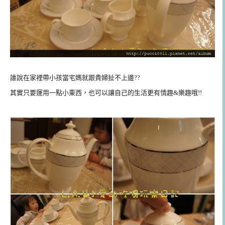
誰說在家裡帶小孩當宅媽就跟貴婦扯不上邊??
其實只要運用一點小東西，也可以讓自己的生活更有情趣&樂趣哦!!