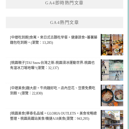
GA4即時熱門文章
字:
GA4熱門文章
[中壢吃到飽]食寓。來日式古蹟吃早餐。健康蔬食+蕃薯藤
麵包吃到飽。(瀏覽：13,285)
[桃園親子]TAI Snow台灣之新-桃園滑冰運動世界-桃園也
有溜冰刀場地囉!!(瀏覽：32,137)
[中壢美食]麵大廚。牛肉麵好吃。店內豆花、豆漿免費吃
到飽。(瀏覽：22,830)
[桃園美食]華泰名品城。GLORIA OUTLETS。美食攻略總
整理。桃園高鐵站美食/機捷A18美食(瀏覽：943,295)