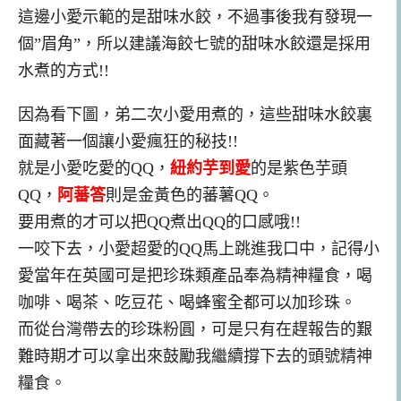
這邊小愛示範的是甜味水餃，不過事後我有發現一
個”眉角”，所以建議海餃七號的甜味水餃還是採用
水煮的方式!!
因為看下圖，弟二次小愛用煮的，這些甜味水餃裏
面藏著一個讓小愛瘋狂的秘技!!
就是小愛吃愛的QQ，
紐約芋到愛
的是紫色芋頭
QQ，
阿蕃答
則是金黃色的蕃薯QQ。
要用煮的才可以把QQ煮出QQ的口感哦!!
一咬下去，小愛超愛的QQ馬上跳進我口中，記得小
愛當年在英國可是把珍珠類產品奉為精神糧食，喝
咖啡、喝茶、吃豆花、喝蜂蜜全都可以加珍珠。
而從台灣帶去的珍珠粉圓，可是只有在趕報告的艱
難時期才可以拿出來鼓勵我繼續撐下去的頭號精神
糧食。