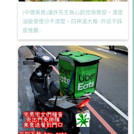
[中壢美食]潘許先生無心飲控俱樂部。漢堡
油飯傻傻分不清楚。四神湯大推~外送不踩
雷推薦~