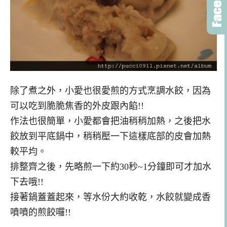
除了煮之外，小愛也很愛煎的方式烹調水餃，因為
可以吃到脆脆焦香的外皮跟內餡!!
作法也很簡單，小愛都會把油稍稍加熱，之後把水
餃放到平底鍋中，稍稍壓一下這樣底部的皮會加熱
較平均。
排整齊之後，先略煎一下約30秒~1分鐘即可才加水
下去哦!!
接著鍋蓋蓋起來，等水份大約收乾，水餃就變成香
噴噴的煎餃囉!!