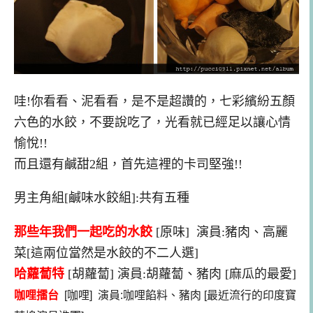
哇!你看看、泥看看，是不是超讚的，七彩繽紛五顏
六色的水餃，不要說吃了，光看就已經足以讓心情
愉悅!!
而且還有鹹甜2組，首先這裡的卡司堅強!!
男主角組[鹹味水餃組]:共有五種
那些年我們一起吃的水餃
[原味] 演員:豬肉、高麗
菜[這兩位當然是水餃的不二人選]
哈蘿蔔特
[胡蘿蔔] 演員:胡蘿蔔、豬肉 [麻瓜的最愛]
咖哩擂台
[咖哩] 演員:咖哩餡料、豬肉 [最近流行的印度寶