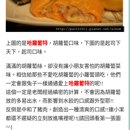
上圖的是
哈蘿蔔特
，胡蘿蔔口味，下圖的是起司下
天下，起司口味。
滿滿的胡蘿蔔絲，卻沒有讓小朋友害怕的胡蘿蔔菜
味。相信給那些不愛吃胡蘿蔔的小蘿蔔頭吃，他們
一定會跟兔子一樣通通愛上
哈蘿蔔特
的呢!!
這個一定是老闆經過縝密的計算，不會因為胡蘿蔔
放的多易出水，而影響到水餃的口感跟外型耶!!
反倒是中和了豬肉，創造出一種清爽的口感!!連小潔
都還不遲疑的立刻放進嘴裡呢!![請回頭看第一張圖
^^]