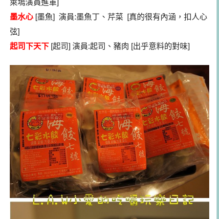
萊塢演員進軍]
墨水心
[墨魚] 演員:墨魚丁、芹菜 [真的很有內涵，扣人心
弦]
起司下天下
[起司] 演員:起司、豬肉 [出乎意料的對味]