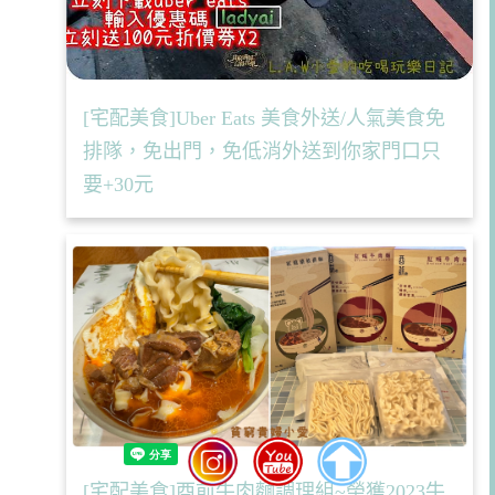
[宅配美食]Uber Eats 美食外送/人氣美食免
排隊，免出門，免低消外送到你家門口只
要+30元
[宅配美食]酉前牛肉麵調理組~榮獲2023牛