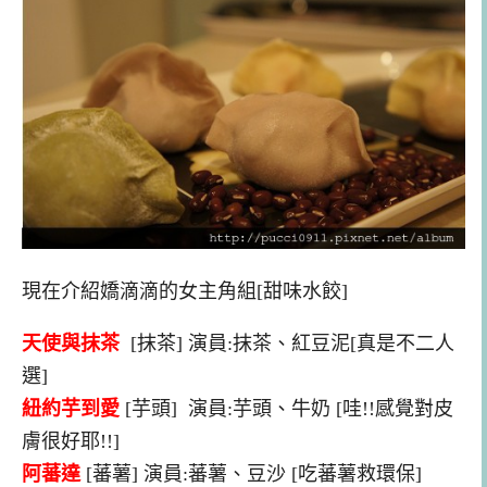
現在介紹嬌滴滴的女主角組[甜味水餃]
天使與抹茶
[抹茶] 演員:抹茶、紅豆泥[真是不二人
選]
紐約芋到愛
[芋頭] 演員:芋頭、牛奶 [哇!!感覺對皮
膚很好耶!!]
阿蕃達
[蕃薯] 演員:蕃薯、豆沙 [吃蕃薯救環保]