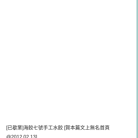
[已歇業]海餃七號手工水餃 [賀本篇文上無名首頁
@2012.02.13]