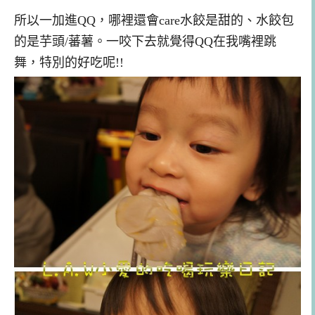
所以一加進QQ，哪裡還會care水餃是甜的、水餃包
的是芋頭/蕃薯。一咬下去就覺得QQ在我嘴裡跳
舞，特別的好吃呢!!