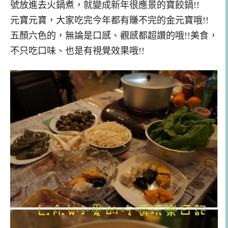
號放進去火鍋煮，就變成新年很應景的寶餃鍋!!
元寶元寶，大家吃完今年都有賺不完的金元寶哦!!
五顏六色的，無論是口感、觀感都超讚的哦!!美食，
不只吃口味、也是有視覺效果哦!!