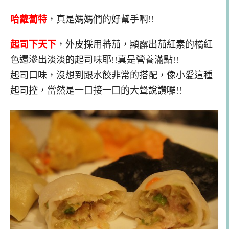
哈蘿蔔特
，真是媽媽們的好幫手啊!!
起司下天下
，外皮採用蕃茄，顯露出茄紅素的橘紅
色還滲出淡淡的起司味耶!!真是營養滿點!!
起司口味，沒想到跟水餃非常的搭配，像小愛這種
起司控，當然是一口接一口的大聲說讚囉!!