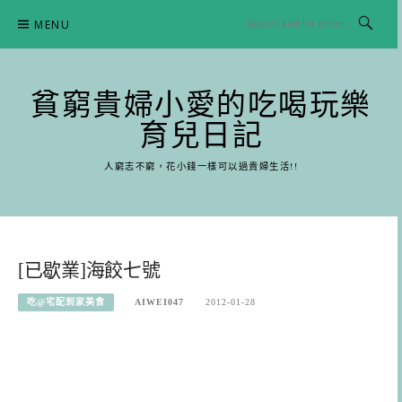
Skip
MENU
to
content
貧窮貴婦小愛的吃喝玩樂
育兒日記
人窮志不窮，花小錢一樣可以過貴婦生活!!
[已歇業]海餃七號
吃@宅配到家美食
AIWEI047
2012-01-28