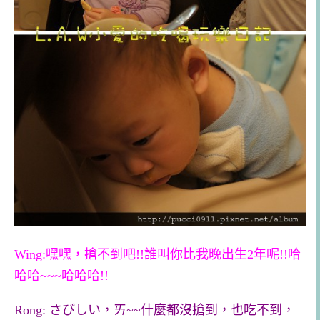
Wing:嘿嘿，搶不到吧!!誰叫你比我晚出生2年呢!!哈
哈哈~~~哈哈哈!!
Rong:
さびしい，ㄞ~~什麼都沒搶到，也吃不到，