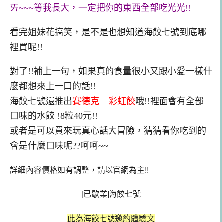
ㄞ~~~等我長大，一定把你的東西全部吃光光!!
看完姐妹花搞笑，是不是也想知道海餃七號到底哪
裡買呢!!
對了!!補上一句，如果真的食量很小又跟小愛一樣什
麼都想來上一口的話!!
海餃七號還推出
賽德克 – 彩虹餃
哦!!裡面會有全部
口味的水餃!!8粒40元!!
或者是可以買來玩真心話大冒險，猜猜看你吃到的
會是什麼口味呢??呵呵~~
詳細內容價格如有調整，請以官網為主!!
[已歇業]海餃七號
此為海餃七號邀約體驗文