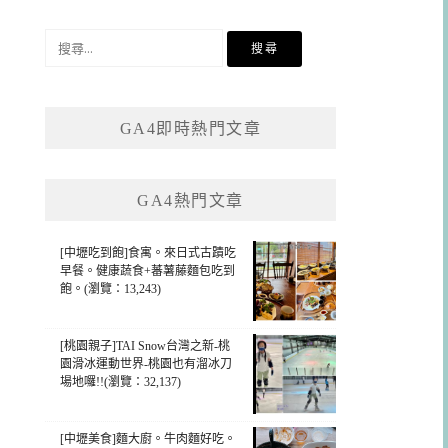
搜
尋
關
鍵
GA4即時熱門文章
字:
GA4熱門文章
[中壢吃到飽]食寓。來日式古蹟吃
早餐。健康蔬食+蕃薯藤麵包吃到
飽。(瀏覽：13,243)
[桃園親子]TAI Snow台灣之新-桃
園滑冰運動世界-桃園也有溜冰刀
場地囉!!(瀏覽：32,137)
[中壢美食]麵大廚。牛肉麵好吃。