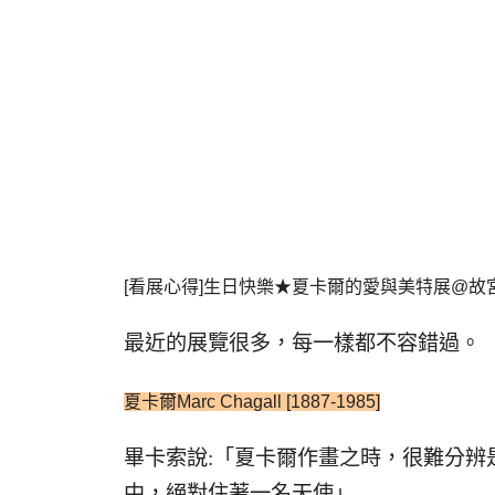
[看展心得]生日快樂★夏卡爾的愛與美特展@故宮2/26
最近的展覽很多，每一樣都不容錯過。
夏卡爾Marc Chagall [1887-1985]
畢卡索說:「夏卡爾作畫之時，很難分辨
中，絕對住著一名天使」