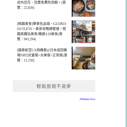
店內豆花、豆漿免費吃到飽。(瀏
覽：22,826)
[桃園美食]華泰名品城。GLORIA
OUTLETS。美食攻略總整理。桃
園高鐵站美食/機捷A18美食(瀏
覽：943,294)
[國泰航空CX飛機餐@日本成田機
場NRT]兒童餐+水果餐+正常餐(瀏
覽：11,250)
輕鬆旅遊不是夢