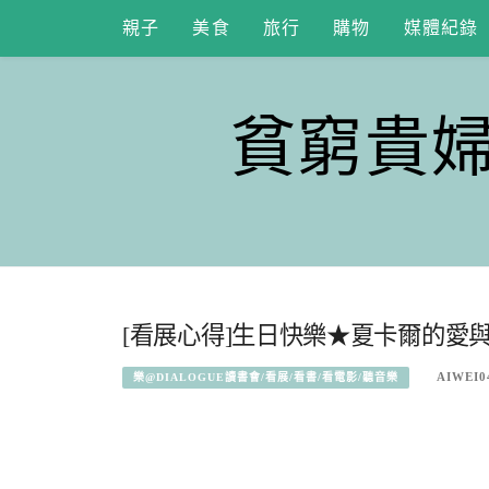
Skip
親子
美食
旅行
購物
媒體紀錄
to
content
貧窮貴
[看展心得]生日快樂★夏卡爾的愛與美特展
AIWEI0
樂@DIALOGUE讀書會/看展/看書/看電影/聽音樂