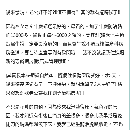
後來發現，老公好不好?!!值不值得?!!真的就看這時候了!!
因為おかさん什麼都選最好的、最貴的。加了什麼防沾黏
的13000多、術後止痛4~6000之類的、美容針[聽說他主動
跟醫生說一定要最沒疤的]、而且醫生說不過五樓婦產科病
房全滿，要在待產室等到有房間哦!!二話不說就讓我住進壢
新的尊爵病房[飯店式管理哦!!]。
[其實我本來想說自然產，隨便住個健保房就好，才3天。
後來待產時偷看了一下健保房，就想說算了2人房好了!!結
果沒想到我老公讓我住到尊爵病房呢!!]
不只是花費的問題，因為後來我迅速復原、氣色好的原
因。我才知道有術後止痛真的差很多，很多比我早或是晚
開刀的媽媽都還沒下床，我就已經生龍活虎趴趴走。[不過