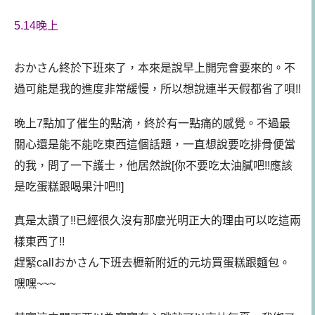
5.14晚上
おかさん終於下班來了，本來是說早上開完會要來的。不
過可能是我的進度非常緩慢，所以想說連半天假都省了唄!!
晚上7點加了催生的點滴，終於有一點痛的感覺。不過最
關心還是能不能吃東西這個話題，一直想說要吃排骨便當
的我，問了一下護士，他居然說[你不要吃太油膩吧!!應該
是吃蛋糕跟喝果汁吧!!]
真是太讚了!!已經很久沒有那麼光明正大的理由可以吃這兩
樣東西了!!
趕緊callおかさん下班去櫪新附近的元坊買蛋糕跟麵包。
嘿嘿~~~