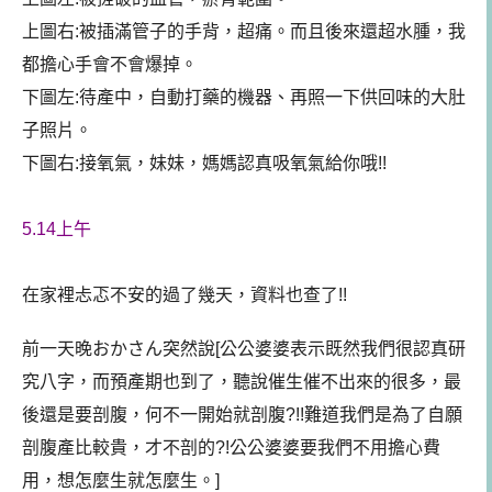
上圖右:被插滿管子的手背，超痛。而且後來還超水腫，我
都擔心手會不會爆掉。
下圖左:待產中，自動打藥的機器、再照一下供回味的大肚
子照片。
下圖右:接氧氣，妹妹，媽媽認真吸氧氣給你哦!!
5.14上午
在家裡忐忑不安的過了幾天，資料也查了!!
前一天晚おかさん突然說[公公婆婆表示既然我們很認真研
究八字，而預產期也到了，聽說催生催不出來的很多，最
後還是要剖腹，何不一開始就剖腹?!!難道我們是為了自願
剖腹產比較貴，才不剖的?!公公婆婆要我們不用擔心費
用，想怎麼生就怎麼生。]