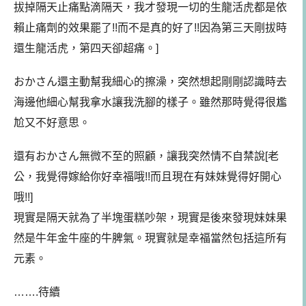
拔掉隔天止痛點滴隔天，我才發現一切的生龍活虎都是依
賴止痛劑的效果罷了!!而不是真的好了!!因為第三天剛拔時
還生龍活虎，第四天卻超痛。]
おかさん還主動幫我細心的擦澡，突然想起剛剛認識時去
海邊他細心幫我拿水讓我洗腳的樣子。雖然那時覺得很尷
尬又不好意思。
還有おかさん無微不至的照顧，讓我突然情不自禁說[老
公，我覺得嫁給你好幸福哦!!而且現在有妹妹覺得好開心
哦!!]
現實是隔天就為了半塊蛋糕吵架，現實是後來發現妹妹果
然是牛年金牛座的牛脾氣。現實就是幸福當然包括這所有
元素。
…….待續