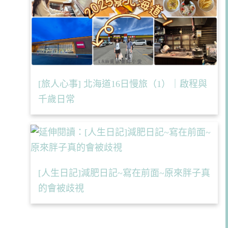
[旅人心事] 北海道16日慢旅（1）｜啟程與
千歲日常
[人生日記]減肥日記~寫在前面~原來胖子真
的會被歧視