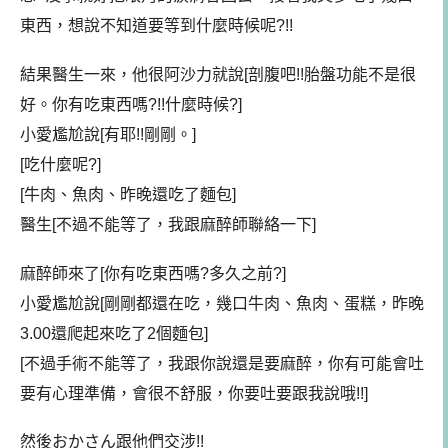
東西，想說不知道要等到什麼時候呢?!!
結果醫生一來，他很阿沙力就說[剖腹吧!!胎盤功能不是很
好。你有吃東西嗎?!!什麼時候?]
小愛尷尬說[有耶!!剛剛。]
[吃什麼呢?]
[牛肉、魚肉、昨晚還吃了麵包]
醫生[不過不能等了，我跟麻醉師聯絡一下]
麻醉師來了[你有吃東西嗎?多久之前?]
小愛尷尬說[剛剛都還在吃，幾口牛肉、魚肉、蛋糕，昨晚
3.00還爬起來吃了2個麵包]
[不過手術不能等了，我跟你說還是要麻醉，你有可能會吐
要有心理準備，會很不舒服，你要吐要跟我說哦!!]
然後おかさん跟他們交涉!!