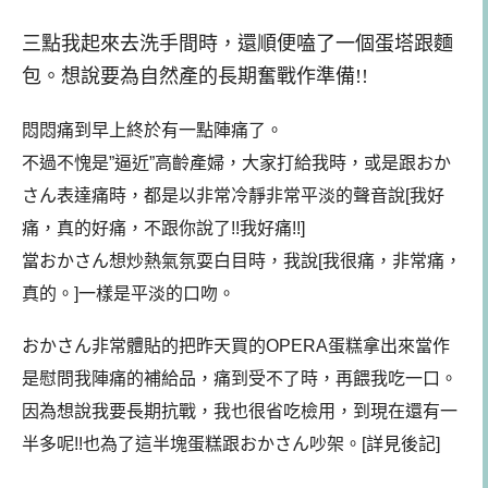
三點我起來去洗手間時，還順便嗑了一個蛋塔跟麵
包。想說要為自然產的長期奮戰作準備!!
悶悶痛到早上終於有一點陣痛了。
不過不愧是”逼近”高齡產婦，大家打給我時，或是跟おか
さん表達痛時，都是以非常冷靜非常平淡的聲音說[我好
痛，真的好痛，不跟你說了!!我好痛!!]
當おかさん想炒熱氣氛耍白目時，我說[我很痛，非常痛，
真的。]一樣是平淡的口吻。
おかさん非常體貼的把昨天買的OPERA蛋糕拿出來當作
是慰問我陣痛的補給品，痛到受不了時，再餵我吃一口。
因為想說我要長期抗戰，我也很省吃檢用，到現在還有一
半多呢!!也為了這半塊蛋糕跟おかさん吵架。[詳見後記]