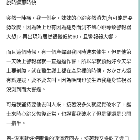
說時遲那時快
突然一陣痛，我一側身，妹妹的心跳突然消失[有可能是姿
勢改變，因為晚上也有因為翻身而測不到心跳導致警報器
大想]，再出現時居然很慢低於60，且警報器大響。
而且這個時候，有一個產婦跟我同時進來催生，但是他第
一天晚上警報器就一直逼逼作響，所以早就預約好今天早
上要剖腹。就在醫生護士都在產房裡的時候，おかさん還
有點遲疑，要不要去叫。因為晚間也發生過我翻身監視器
沒測到而大響過。
可是我堅持要他去叫人來，接著沒多久就感覺破水了，護
士來時心跳又恢復正常，也證實我破水了但是卻還是只開
一指半。
恩~沒事就好把眼角的淚滴吞回去，接著我又多吃了幾口