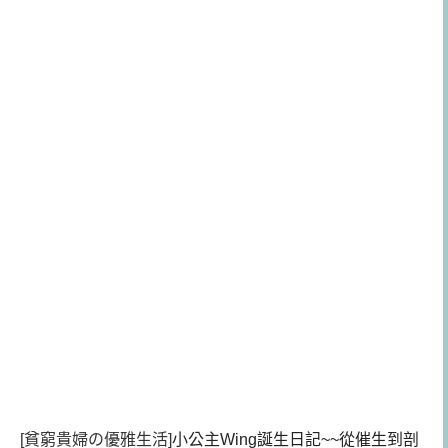
[貧窮貴婦の優雅生活]
小公主Wing誕生日記~~從催生到剖