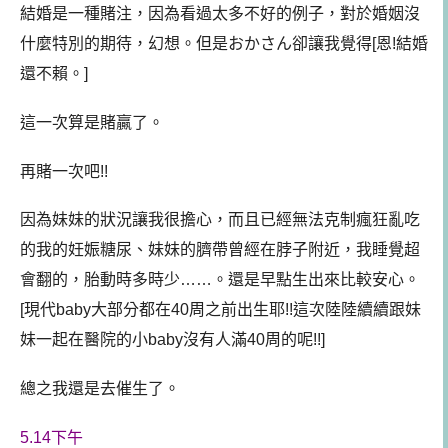
結婚是一種賭注，因為看過太多不好的例子，對於婚姻沒
什麼特別的期待，幻想。但是おかさん卻讓我覺得[恩!結婚
還不賴。]
這一次算是賭贏了。
再賭一次吧!!
因為妹妹的狀況讓我很擔心，而且已經無法克制瘋狂亂吃
的我的妊娠糖尿、妹妹的臍帶曾經在脖子附近，我睡覺超
會翻的，胎動時多時少……。還是早點生出來比較安心。
[現代baby大部分都在40周之前出生耶!!這次陸陸續續跟妹
妹一起在醫院的小baby沒有人滿40周的呢!!]
總之我還是去催生了。
5.14下午