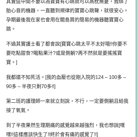
其實這中間不要以為寶寶有心跳就可以高枕無憂，我绑了
胎心音的機器，一直聽到規律的寶寶心跳聲，就很安心。
孕期最後我在家也會用在關島買的簡易的機器聽寶寶心
跳。
不過其實護士看了都會說[寶寶心跳太平不太好哦!!你要不
要吃點甜食?喝點果汁?或是側躺?再不然就是要搖搖寶
寶。]
我都還不知死活。[我的血壓也從剛入院的124 – 100多 –
90多 – 半夜只剩70多!!]
第二班的護理師一來就立刻說，不行，一定要側躺且給我
接了氧氣。
到了半夜果然生理期痛的感覺越來越強烈，我也想說[嘿
嘿!!這樣應該快生了!!終於會有痛的感覺了!!]