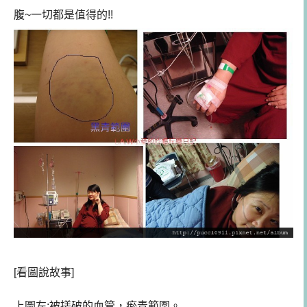
腹~一切都是值得的!!
[看圖說故事]
上圖左:被搓破的血管，瘀青範圍。