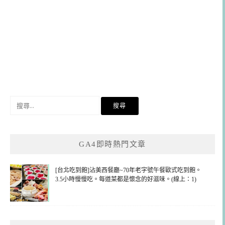
搜
尋
關
鍵
GA4即時熱門文章
字:
[台北吃到飽]沾美西餐廳~70年老字號午餐歐式吃到飽。
3.5小時慢慢吃。每道菜都是懷念的好滋味。(線上：1)