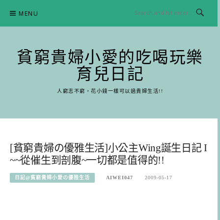
Skip
MENU
to
content
貧窮貴婦小愛的吃喝玩樂
育兒日記
人窮志不窮，花小錢一樣可以過貴婦生活!!
[貧窮貴婦の優雅生活]小公主Wing誕生日記 I
~~從催生到剖腹~一切都是值得的!!
日記@貧窮貴婦小愛の優雅生活
AIWEI047
2009-05-17