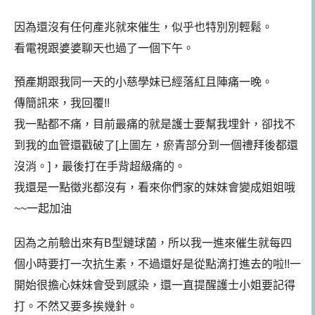
因為還沒有任何產兆就來催生，似乎也特別別輕鬆。
看電視跟婆婆聊天也過了一個下午。
預產期跟我同一天的小慈學妹已經落紅且陣痛一晚。
傳簡訊來，我回覆!!
我一點都不痛，目前最痛的就是護士要幫我埋針，卻找不
到我的血管還戳破了[上圖左，瘀青部分到一個禮拜後都還
沒消。]，最後打在手背超級痛的。
我還是一點徵兆都沒有，看來你們家的妹妹會變成姐姐哦
~~一起加油
因為之前驗出來有B型鏈球菌，所以我一進來催生就每四
個小時要打一次抗生素，不過還好是從點滴打進去的啦!!一
開始很擔心妹妹會受到感染，還一直提醒護士小姐要記得
打。不然又要多挨幾針。