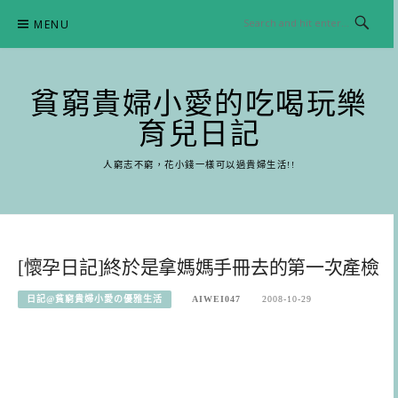
Skip
MENU
to
content
貧窮貴婦小愛的吃喝玩樂
育兒日記
人窮志不窮，花小錢一樣可以過貴婦生活!!
[懷孕日記]終於是拿媽媽手冊去的第一次產檢
日記@貧窮貴婦小愛の優雅生活
AIWEI047
2008-10-29