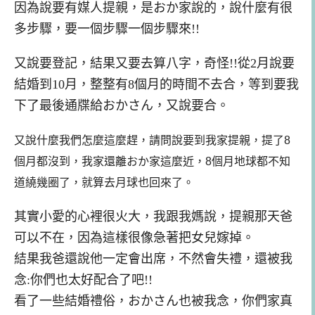
因為說要有媒人提親，是おか家說的，說什麼有很
多步驟，要一個步驟一個步驟來!!
又說要登記，結果又要去算八字，奇怪!!從2月說要
結婚到10月，整整有8個月的時間不去合，等到要我
下了最後通牒給おかさん，又說要合。
又說什麼我們怎麼這麼趕，請問說要到我家提親，提了8
個月都沒到，我家還離おか家這麼近，8個月地球都不知
道繞幾圈了，就算去月球也回來了。
其實小愛的心裡很火大，我跟我媽說，提親那天爸
可以不在，因為這樣很像急著把女兒嫁掉。
結果我爸還說他一定會出席，不然會失禮，還被我
念:你們也太好配合了吧!!
看了一些結婚禮俗，おかさん也被我念，你們家真