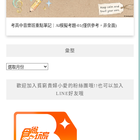
考高中音樂班重點筆記｜AI模擬考題-01(僅供參考，非全面)
彙整
彙
整
歡迎加入貧窮貴婦小愛的粉絲團哦!!也可以加入
LINE好友哦