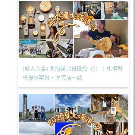
[旅人心事] 北海道16日慢旅（3）｜札幌與
千歲練琴日，夕張前一站