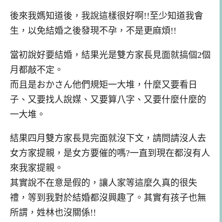
後來我媽知道後，我說這樣很好啊!!至少知道我會
生，以免結婚之後發現不孕，不是更麻煩!!
當初說好要結婚，結果光是雙方家長見面就搞個2個
月都敲不定。
而且是おかさん他們規矩一大堆，什麼又要看日
子、又要找人說媒、又要算八字、又要什麼什麼的
一大堆。
結果四月雙方家長見完面就沒下文，請問請沒人去
女方家提親，是女方要催的嗎?一直到現在都沒有人
來我家提親。
其實說不在意是假的，讓人家等這麼久真的很失
禮，等到我對於結婚都沒興趣了。其實有孩子也無
所謂，姓林也沒關係!!