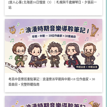
[旅人心事] 北海道16日慢旅（3）｜札幌與千歲練琴日，夕張前一
站
考高中音樂班重點筆記｜浪漫樂派早期與中期×18 位作曲家 × 30
首曲目 × 完整聆聽指南