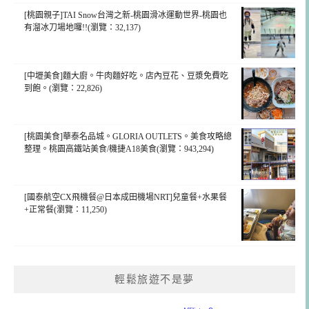
[桃園親子]TAI Snow台灣之新-桃園滑冰運動世界-桃園也
有溜冰刀場地囉!!(瀏覽：32,137)
[中壢美食]麵大廚。牛肉麵好吃。店內豆花、豆漿免費吃
到飽。(瀏覽：22,826)
[桃園美食]華泰名品城。GLORIA OUTLETS。美食攻略總
整理。桃園高鐵站美食/機捷A18美食(瀏覽：943,294)
[國泰航空CX飛機餐@日本成田機場NRT]兒童餐+水果餐
+正常餐(瀏覽：11,250)
輕鬆旅遊不是夢