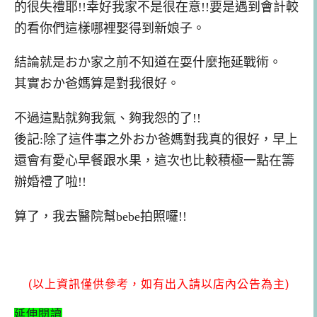
的很失禮耶!!幸好我家不是很在意!!要是遇到會計較
的看你們這樣哪裡娶得到新娘子。
結論就是おか家之前不知道在耍什麼拖延戰術。
其實おか爸媽算是對我很好。
不過這點就夠我氣、夠我怨的了!!
後記:除了這件事之外おか爸媽對我真的很好，早上
還會有愛心早餐跟水果，這次也比較積極一點在籌
辦婚禮了啦!!
算了，我去醫院幫bebe拍照囉!!
(以上資訊僅供參考，如有出入請以店內公告為主)
延伸閱讀