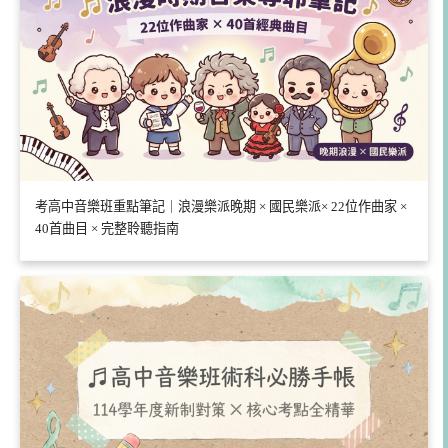
考高中音樂班重點筆記｜浪漫樂派晚期 × 國民樂派× 22位作曲家 ×
40首曲目 × 完整聆聽指南