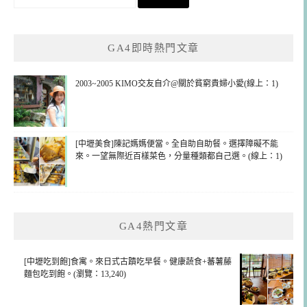
尋
關
鍵
GA4即時熱門文章
字:
2003~2005 KIMO交友自介@關於貧窮貴婦小愛(線上：1)
[中壢美食]陳記媽媽便當。全自助自助餐。選擇障礙不能
來。一望無際近百樣菜色，分量種類都自己選。(線上：1)
GA4熱門文章
[中壢吃到飽]食寓。來日式古蹟吃早餐。健康蔬食+蕃薯藤
麵包吃到飽。(瀏覽：13,240)