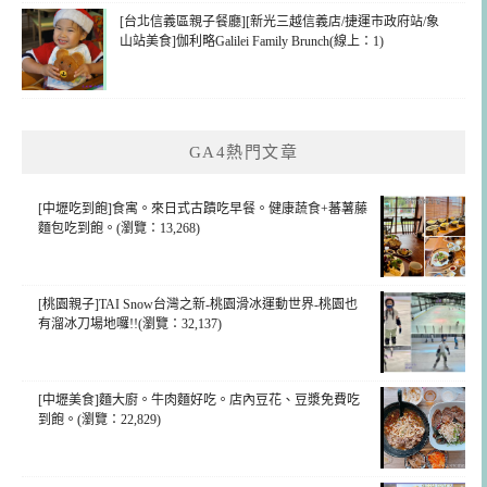
[台北信義區親子餐廳][新光三越信義店/捷運市政府站/象
山站美食]伽利略Galilei Family Brunch(線上：1)
GA4熱門文章
[中壢吃到飽]食寓。來日式古蹟吃早餐。健康蔬食+蕃薯藤
麵包吃到飽。(瀏覽：13,268)
[桃園親子]TAI Snow台灣之新-桃園滑冰運動世界-桃園也
有溜冰刀場地囉!!(瀏覽：32,137)
[中壢美食]麵大廚。牛肉麵好吃。店內豆花、豆漿免費吃
到飽。(瀏覽：22,829)