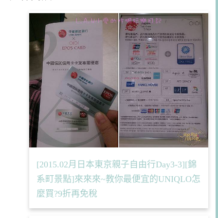
[2015.02月日本東京親子自由行Day3-3][錦
系町景點]來來來~教你最便宜的UNIQLO怎
麼買?9折再免稅