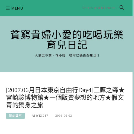
Skip
MENU
to
content
貧窮貴婦小愛的吃喝玩樂
育兒日記
人窮志不窮，花小錢一樣可以過貴婦生活!!
[2007.06月日本東京自由行Day4]三鷹之森★
宮崎駿博物館★一個販賣夢想的地方★假文
青的獨身之旅
玩@日本
AIWEI047
2008-06-02