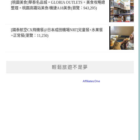
[桃園美食]華泰名品城。GLORIA OUTLETS。美食攻略總
整理。桃園高鐵站美食/機捷A18美食(瀏覽：943,295)
[國泰航空CX飛機餐@日本成田機場NRT]兒童餐+水果餐
+正常餐(瀏覽：11,250)
輕鬆旅遊不是夢