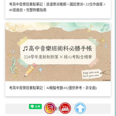
考高中音樂班重點筆記｜浪漫樂派晚期 × 國民樂派× 22位作曲家 ×
40首曲目 × 完整聆聽指南
考高中音樂班重點筆記｜AI模擬考題-01(僅供參考，非全面)
彙整