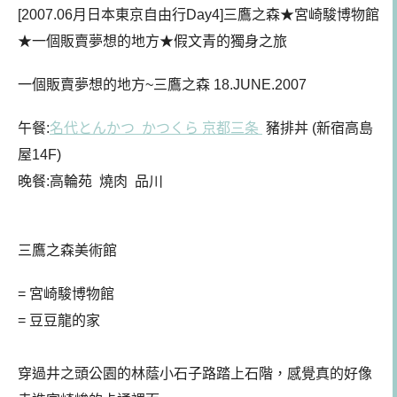
[2007.06月日本東京自由行Day4]三鷹之森★宮崎駿博物館
★一個販賣夢想的地方★假文青的獨身之旅
一個販賣夢想的地方~三鷹之森 18.JUNE.2007
午餐:
名代とんかつ かつくら 京都三条
豬排丼 (新宿高島
屋14F)
晚餐:高輪苑 燒肉 品川
三鷹之森美術館
= 宮崎駿博物館
= 豆豆龍的家
穿過井之頭公園的林蔭小石子路踏上石階，感覺真的好像