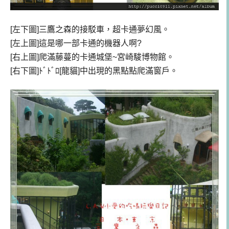
[左下圖]三鷹之森的接駁車，超卡通夢幻風。
[左上圖]這是哪一部卡通的機器人啊?
[右上圖]爬滿藤蔓的卡通城堡~宮崎駿博物館。
[右下圖]ﾄﾞﾄﾞﾛ[龍貓]中出現的黑點點爬滿窗戶。