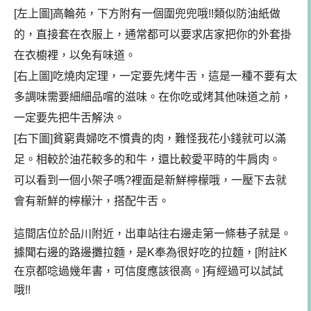
[左上圖]高輪苑，下方附有一個圍兜兜哦!!類似防油紙做
的，直接套在衣服上，通常都可以要求店家把你的外套掛
在衣櫥裡，以免有味道。
[右上圖]吃燒肉定理，一定要先烤牛舌，這是一種不要有太
多調味需要細細品嚐的滋味。在你吃或烤其他味道之前，
一定要先把牛舌解決。
[右下圖]貧窮貴婦吃不慣貴的肉，難怪我花小錢就可以滿
足。相較於油花較多的和牛，還比較愛平時的牛肩肉。
可以看到一個小架子嗎?裡面是新鮮檸檬哦，一壓下去就
會有新鮮的檸檬汁，搭配牛舌。
這間店位於品川附近，出車站往右邊走第一條巷子就是。
據聞右邊的路邊攤拉麵，是K奉為很好吃的拉麵，[附註K
在京都唸過幾年書，可信度應該很高。]有經過可以試試
哦!!