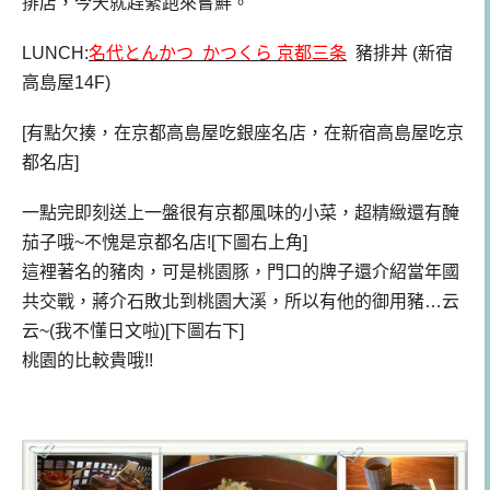
排店，今天就趕緊跑來嘗鮮。
LUNCH:
名代とんかつ かつくら 京都三条
豬排丼 (新宿
高島屋14F)
[有點欠揍，在京都高島屋吃銀座名店，在新宿高島屋吃京
都名店]
一點完即刻送上一盤很有京都風味的小菜，超精緻還有醃
茄子哦~不愧是京都名店![下圖右上角]
這裡著名的豬肉，可是桃園豚，門口的牌子還介紹當年國
共交戰，蔣介石敗北到桃園大溪，所以有他的御用豬…云
云~(我不懂日文啦)[下圖右下]
桃園的比較貴哦!!