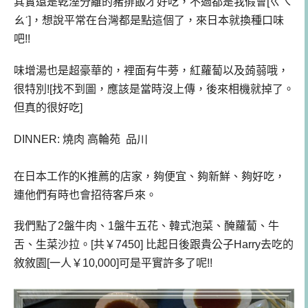
其實還是乾溼分離的豬排飯才好吃，不過都是我假會[ㄍㄟ
ㄠˊ]，想說平常在台灣都是點這個了，來日本就換種口味
吧!!
味增湯也是超豪華的，裡面有牛蒡，紅蘿蔔以及蒟蒻哦，
很特別![找不到圖，應該是當時沒上傳，後來相機就掉了。
但真的很好吃]
DINNER: 燒肉 高輪苑 品川
在日本工作的K推薦的店家，夠便宜、夠新鮮、夠好吃，
連他們有時也會招待客戶來。
我們點了2盤牛肉、1盤牛五花、韓式泡菜、醃蘿蔔、牛
舌、生菜沙拉。[共￥7450] 比起日後跟貴公子Harry去吃的
敘敘園[一人￥10,000]可是平實許多了呢!!