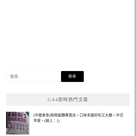
搜
尋
關
鍵
GA4即時熱門文章
字:
[中壢美食]皓皓飯糰專賣店。口味多變好吃又大顆。中式
早餐。(線上：1)